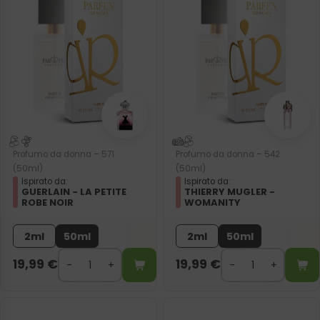
Profumo da donna – 571
Profumo da donna – 542
(50ml)
(50ml)
Ispirato da:
Ispirato da:
GUERLAIN - LA PETITE
THIERRY MUGLER -
ROBE NOIR
WOMANITY
2ml
50ml
2ml
50ml
19,99
€
19,99
€