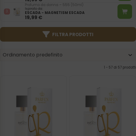
Profumo da donna – 555 (50ml)
Ispirato da:
ESCADA - MAGNETISM ESCADA
19,99
€
FILTRA PRODOTTI
Product | Sorting
Sort content
Sort content
Ordinamento predefinito
1 - 57 di 57 prodotti