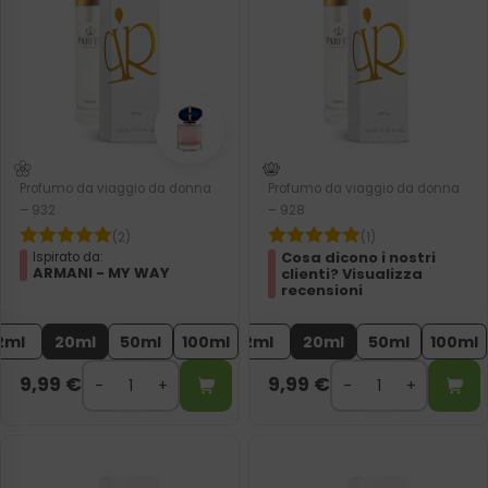
Profumo da viaggio da donna
Profumo da viaggio da donna
– 932
– 928
(2)
(1)
Cosa dicono i nostri
Ispirato da:
ARMANI - MY WAY
clienti? Visualizza
recensioni
2ml
20ml
50ml
100ml
2ml
20ml
50ml
100ml
9,99
€
9,99
€