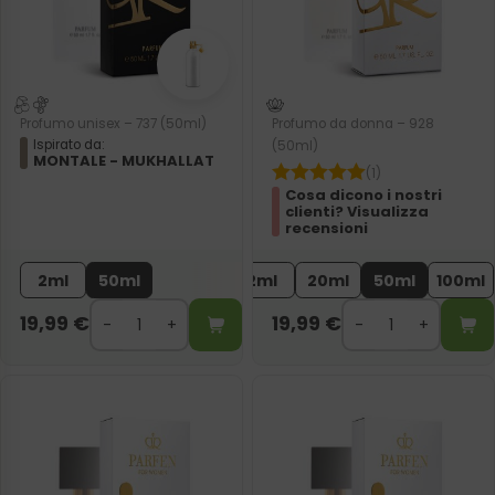
Profumo unisex – 737 (50ml)
Profumo da donna – 928
Ispirato da:
(50ml)
MONTALE - MUKHALLAT
(1)
Cosa dicono i nostri
clienti? Visualizza
recensioni
2ml
50ml
2ml
20ml
50ml
100ml
19,99
€
19,99
€