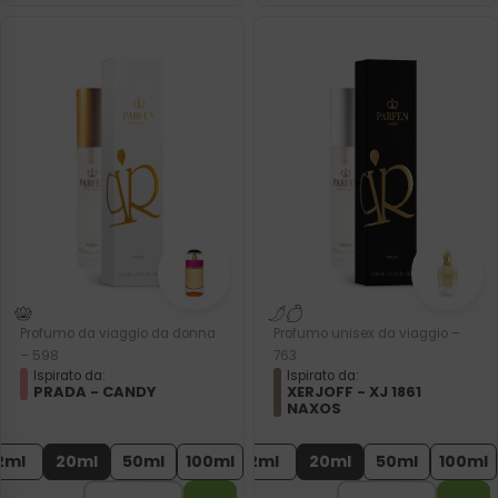
Profumo da viaggio da donna
Profumo unisex da viaggio –
– 598
763
Ispirato da:
Ispirato da:
PRADA - CANDY
XERJOFF - XJ 1861
NAXOS
2ml
20ml
50ml
100ml
2ml
20ml
50ml
100ml