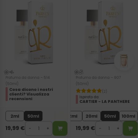
Profumo da donna – 514
Profumo da donna – 907
(50ml)
(50ml)
Cosa dicono i nostri
(2)
clienti? Visualizza
Ispirato da:
recensioni
CARTIER - LA PANTHERE
2ml
50ml
2ml
20ml
50ml
100ml
19,99
€
19,99
€