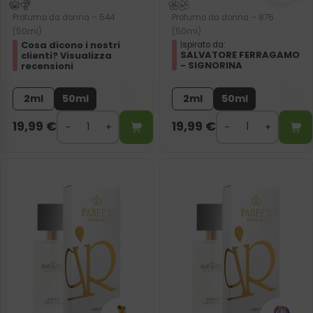
Profumo da donna – 544
Profumo da donna – 876
(50ml)
(50ml)
Cosa dicono i nostri
Ispirato da:
SALVATORE FERRAGAMO
clienti? Visualizza
- SIGNORINA
recensioni
2ml
50ml
2ml
50ml
19,99
€
19,99
€