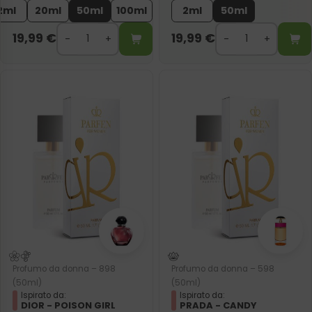
2ml
20ml
50ml
100ml
2ml
50ml
19,99
€
19,99
€
Profumo da donna – 898
Profumo da donna – 598
(50ml)
(50ml)
Ispirato da:
Ispirato da:
DIOR - POISON GIRL
PRADA - CANDY