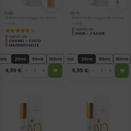
Profumo da viaggio da donna
Profumo da viaggio da donna
– 539
– 526
Ispirato da:
(3)
DIOR - J'ADOR
Ispirato da:
CHANEL - COCO
MADEMOISELLE
2ml
20ml
50ml
100ml
2ml
20ml
50ml
100ml
9,99
€
9,99
€