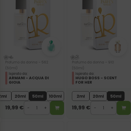
Profumo da donna – 562
Profumo da donna – 910
(50ml)
(50ml)
Ispirato da:
Ispirato da:
ARMANI - ACQUA DI
HUGO BOSS - SCENT
GIOIA
FOR HER
2ml
20ml
50ml
100ml
2ml
20ml
50ml
19,99
€
19,99
€