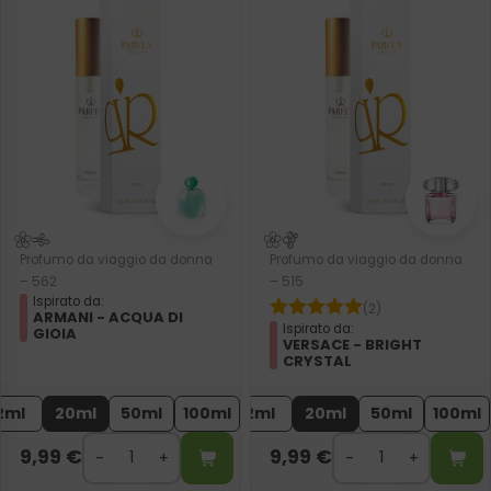
Profumo da viaggio da donna
Profumo da viaggio da donna
– 562
– 515
Ispirato da:
(2)
ARMANI - ACQUA DI
Ispirato da:
GIOIA
VERSACE - BRIGHT
CRYSTAL
2ml
20ml
50ml
100ml
2ml
20ml
50ml
100ml
9,99
€
9,99
€