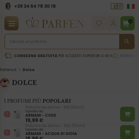
+39 34 64 78 30 18
0
CONSEGNA GRATUITA
PER ACQUISTI SUPERIORI A 49 €
CONSULE
Parfens.it
>
Dolce
DOLCE
I PROFUMI PIÙ
POPOLARI
Profumo da donna – 561 (50ml)
Ispirato da:
ARMANI - CODE
19,99
€
Profumo da donna – 562 (50ml)
Ispirato da:
ARMANI - ACQUA DI GIOIA
19,99
€