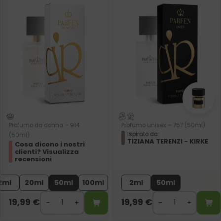
Profumo da donna – 914
Profumo unisex – 757 (50ml)
Ispirato da:
(50ml)
TIZIANA TERENZI - KIRKE
Cosa dicono i nostri
clienti? Visualizza
recensioni
2ml
20ml
50ml
100ml
2ml
50ml
19,99
€
19,99
€