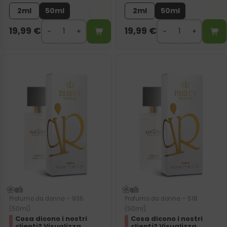
2ml
50ml
2ml
50ml
19,99
€
19,99
€
Profumo da donna – 936
Profumo da donna – 518
(50ml)
(50ml)
Cosa dicono i nostri
Cosa dicono i nostri
clienti? Visualizza
clienti? Visualizza