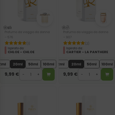
Profumo da viaggio da donna
Profumo da viaggio da donna
– 576
– 907
(1)
(2)
Ispirato da:
Ispirato da:
CHLOE - CHLOE
CARTIER - LA PANTHERE
2ml
20ml
50ml
100ml
2ml
20ml
50ml
100ml
9,99
€
9,99
€