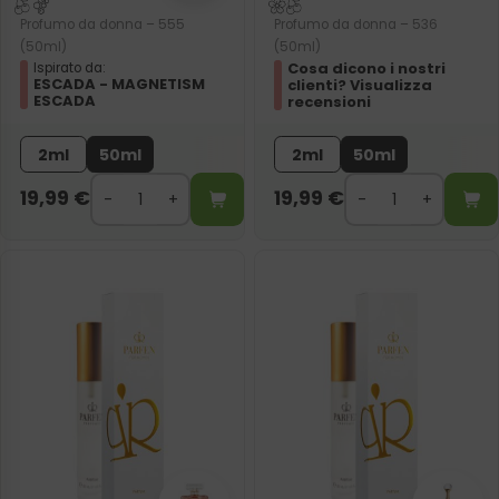
Profumo da donna – 555
Profumo da donna – 536
(50ml)
(50ml)
Cosa dicono i nostri
Ispirato da:
ESCADA - MAGNETISM
clienti? Visualizza
ESCADA
recensioni
2ml
50ml
2ml
50ml
19,99
€
19,99
€