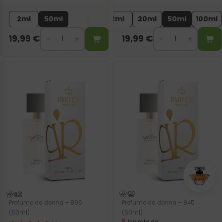
2ml
50ml
2ml
20ml
50ml
100ml
19,99
€
19,99
€
Profumo da donna – 896
Profumo da donna – 845
(50ml)
(50ml)
Ispirato da: