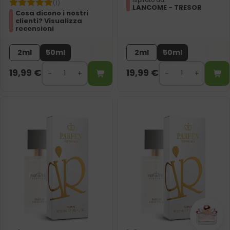
(1)
LANCOME - TRESOR
Cosa dicono i nostri
clienti? Visualizza
recensioni
2ml
50ml
2ml
50ml
19,99
€
19,99
€