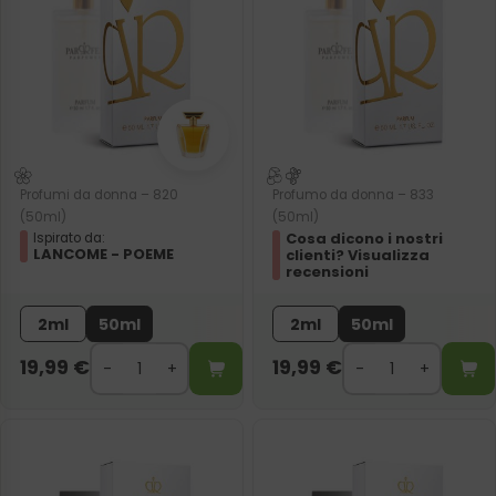
Profumi da donna – 820
Profumo da donna – 833
(50ml)
(50ml)
Cosa dicono i nostri
Ispirato da:
LANCOME - POEME
clienti? Visualizza
recensioni
2ml
50ml
2ml
50ml
19,99
€
19,99
€