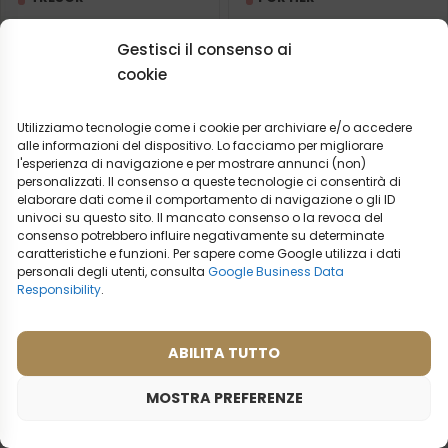
2ml
20ml
50ml
2ml
20ml
50ml
Gestisci il consenso ai
cookie
9,99
€
9,99
€
Utilizziamo tecnologie come i cookie per archiviare e/o accedere
alle informazioni del dispositivo. Lo facciamo per migliorare
l'esperienza di navigazione e per mostrare annunci (non)
personalizzati. Il consenso a queste tecnologie ci consentirà di
elaborare dati come il comportamento di navigazione o gli ID
univoci su questo sito. Il mancato consenso o la revoca del
consenso potrebbero influire negativamente su determinate
caratteristiche e funzioni. Per sapere come Google utilizza i dati
personali degli utenti, consulta
Google Business Data
Responsibility
.
ABILITA TUTTO
MOSTRA PREFERENZE
Profumo da viaggio da donna
Profumo da viaggio da donna
– 938
– 941