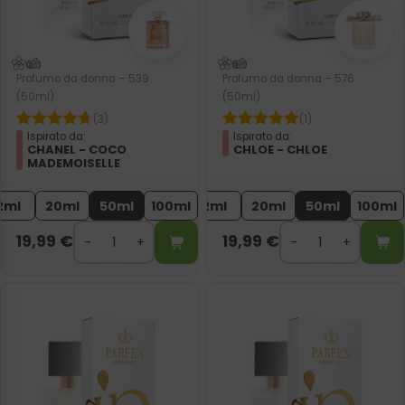
Profumo da donna – 539
Profumo da donna – 576
(50ml)
(50ml)
(3)
(1)
Ispirato da:
Ispirato da:
CHANEL - COCO
CHLOE - CHLOE
MADEMOISELLE
2ml
20ml
50ml
100ml
2ml
20ml
50ml
100ml
19,99
€
19,99
€