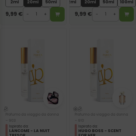
2ml
20ml
50ml
2ml
20ml
50ml
100ml
9,99
€
9,99
€
Profumo da viaggio da donna
Profumo da viaggio da donna
– 903
– 910
Ispirato da:
Ispirato da:
LANCOME - LA NUIT
HUGO BOSS - SCENT
TRESOR
FOR HER