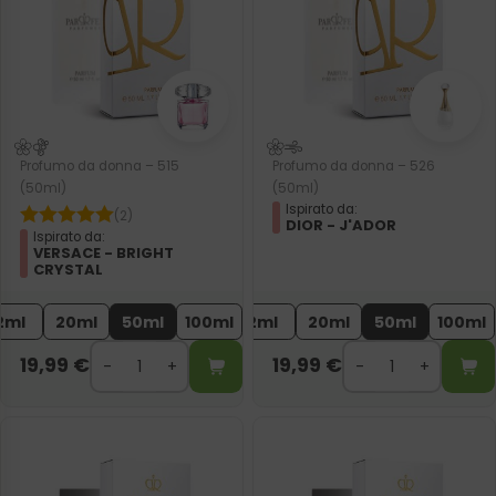
Profumo da donna – 515
Profumo da donna – 526
(50ml)
(50ml)
Ispirato da:
(2)
DIOR - J'ADOR
Ispirato da:
VERSACE - BRIGHT
CRYSTAL
2ml
20ml
50ml
100ml
2ml
20ml
50ml
100ml
19,99
€
19,99
€