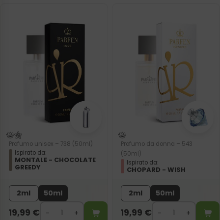
Profumo unisex – 738 (50ml)
Profumo da donna – 543
Ispirato da:
(50ml)
MONTALE - CHOCOLATE
Ispirato da:
GREEDY
CHOPARD - WISH
2ml
50ml
2ml
50ml
19,99
€
19,99
€