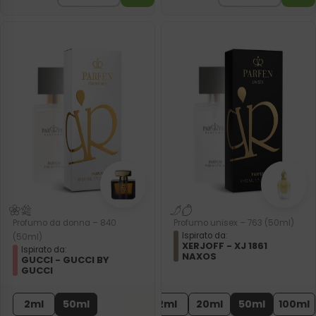
Profumo da donna – 840
Profumo unisex – 763 (50ml)
Ispirato da:
(50ml)
XERJOFF - XJ 1861
Ispirato da:
NAXOS
GUCCI - GUCCI BY
GUCCI
2ml
50ml
2ml
20ml
50ml
100ml