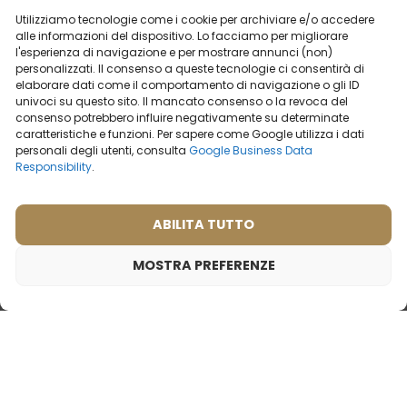
Utilizziamo tecnologie come i cookie per archiviare e/o accedere
2ml
20ml
50ml
100ml
2ml
20ml
50ml
100ml
alle informazioni del dispositivo. Lo facciamo per migliorare
l'esperienza di navigazione e per mostrare annunci (non)
19,99
€
19,99
€
personalizzati. Il consenso a queste tecnologie ci consentirà di
elaborare dati come il comportamento di navigazione o gli ID
univoci su questo sito. Il mancato consenso o la revoca del
consenso potrebbero influire negativamente su determinate
caratteristiche e funzioni. Per sapere come Google utilizza i dati
personali degli utenti, consulta
Google Business Data
Responsibility
.
ABILITA TUTTO
MOSTRA PREFERENZE
Profumo da donna – 598 (50ml)
19,99
€
Ispirato da:
PRADA - CANDY
Profumo da uomo – 604
Profumo da uomo – 626
(50ml)
(50ml)
Ispirato da:
(1)