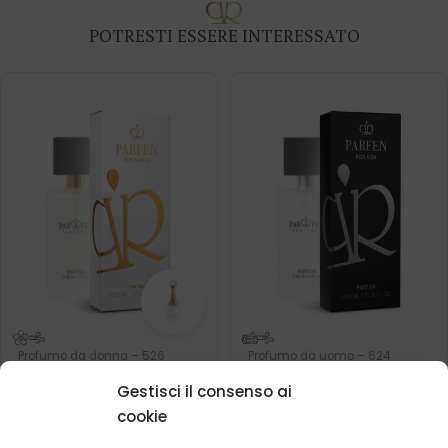
POTRESTI ESSERE INTERESSATO
Profumo da donna – 526
Profumo da uomo – 624
(50ml)
(50ml)
Gestisci il consenso ai
Cosa dicono i nostri
Ispirato da:
DIOR - J'ADOR
clienti? Visualizza
cookie
recensioni