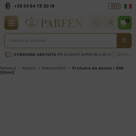
+39 34 64 78 30 18
0
CONSEGNA GRATUITA
PER ACQUISTI SUPERIORI A 49 €
CONSULE
Parfens.it
>
Profumi
>
Profumi 50ml
>
Profumo da donna – 598
(50ml)