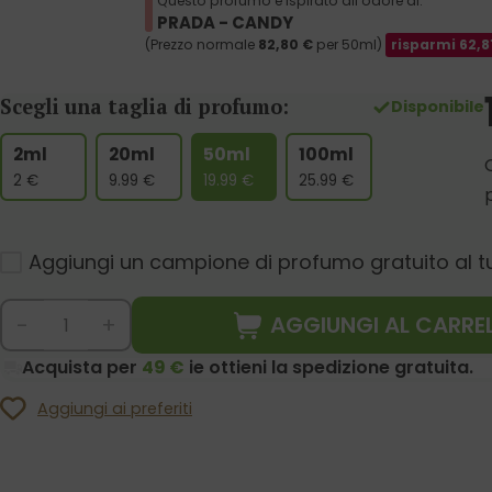
Questo profumo è ispirato all'odore di:
PRADA - CANDY
(Prezzo normale
82,80
€
per 50ml)
risparmi
62,8
Scegli una taglia di profumo:
Disponibile
2ml
20ml
50ml
100ml
2
€
9.99
€
19.99
€
25.99
€
Aggiungi un campione di profumo gratuito al t
AGGIUNGI AL CARRE
-
+
Acquista per
49 €
ie ottieni la spedizione gratuita.
Aggiungi ai preferiti