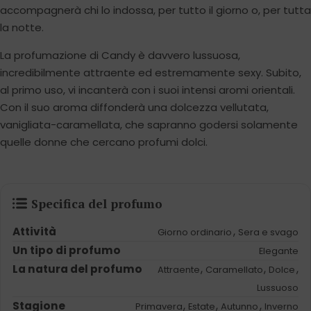
accompagnerà chi lo indossa, per tutto il giorno o, per tutta
la notte.
La profumazione di Candy è davvero lussuosa,
incredibilmente attraente ed estremamente sexy. Subito,
al primo uso, vi incanterà con i suoi intensi aromi orientali.
Con il suo aroma diffonderà una dolcezza vellutata,
vanigliata-caramellata, che sapranno godersi solamente
quelle donne che cercano profumi dolci.
Specifica del profumo
Attività
,
Giorno ordinario
Sera e svago
Un tipo di profumo
Elegante
La natura del profumo
,
,
,
Attraente
Caramellato
Dolce
Lussuoso
Stagione
,
,
,
Primavera
Estate
Autunno
Inverno