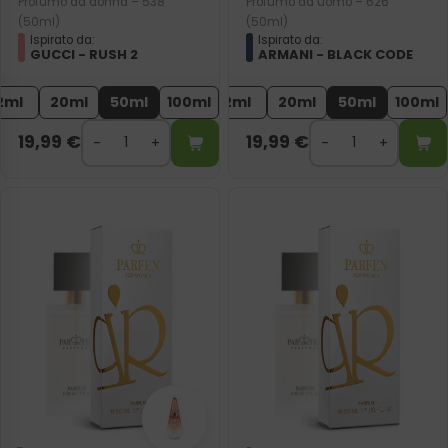
Profumo da donna – 538
Profumo da uomo – 626
(50ml)
(50ml)
Ispirato da:
Ispirato da:
GUCCI - RUSH 2
ARMANI - BLACK CODE
2ml
20ml
50ml
100ml
2ml
20ml
50ml
100ml
19,99
€
19,99
€