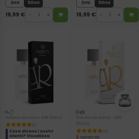
2ml
50ml
2ml
50ml
19,99
€
19,99
€
Profumo da uomo- 646 (50ml)
Profumo da donna – 893
(50ml)
(1)
Cosa dicono i nostri
(3)
clienti? Visualizza
Ispirato da: