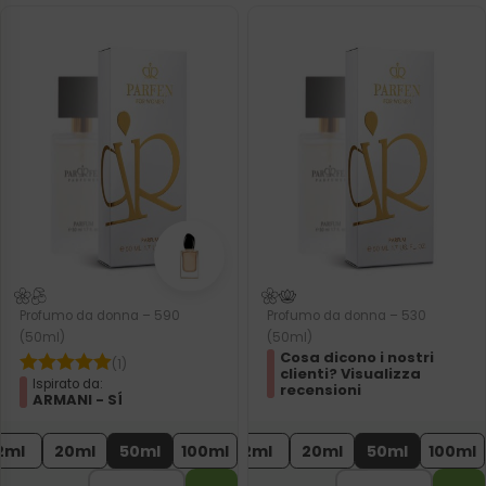
Profumo da donna – 590
Profumo da donna – 530
(50ml)
(50ml)
Cosa dicono i nostri
(1)
clienti? Visualizza
Ispirato da:
recensioni
ARMANI - SÍ
2ml
20ml
50ml
100ml
2ml
20ml
50ml
100ml