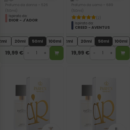
Profumo da donna – 526
Profumo da uomo – 689
(50ml)
(50ml)
Ispirato da:
(2)
DIOR - J'ADOR
Ispirato da:
CREED - AVENTUS
2ml
20ml
50ml
100ml
2ml
20ml
50ml
100ml
19,99
€
19,99
€