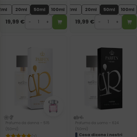
2ml
20ml
50ml
100ml
2ml
20ml
50ml
100ml
19,99
€
19,99
€
Profumo da donna – 515
Profumo da uomo – 624
(50ml)
(50ml)
Cosa dicono i nostri
(2)