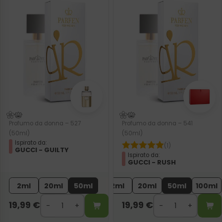
Profumo da donna – 527
Profumo da donna – 541
(50ml)
(50ml)
Ispirato da:
(1)
GUCCI - GUILTY
Ispirato da:
GUCCI - RUSH
2ml
20ml
50ml
2ml
20ml
50ml
100ml
19,99
€
19,99
€