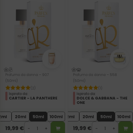
Profumo da donna – 907
Profumo da donna – 558
(50ml)
(50ml)
(2)
(1)
Ispirato da:
Ispirato da:
CARTIER - LA PANTHERE
DOLCE & GABBANA - THE
ONE
2ml
20ml
50ml
100ml
2ml
20ml
50ml
100ml
19,99
€
19,99
€