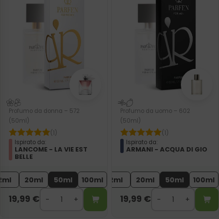
Profumo da donna – 572
Profumo da uomo – 602
(50ml)
(50ml)
(1)
(1)
Ispirato da:
Ispirato da:
LANCOME - LA VIE EST
ARMANI - ACQUA DI GIO
BELLE
2ml
20ml
50ml
100ml
2ml
20ml
50ml
100ml
19,99
€
19,99
€