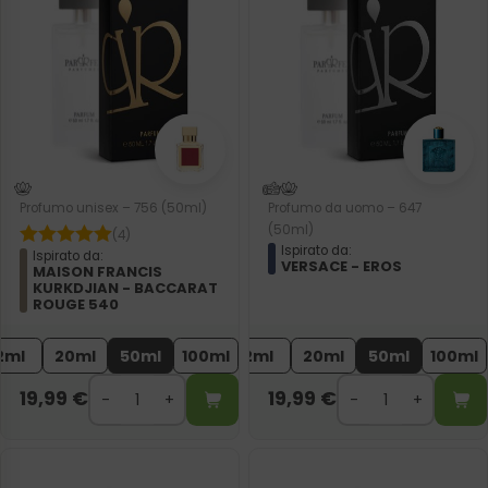
Profumo unisex – 756 (50ml)
Profumo da uomo – 647
(50ml)
(4)
Ispirato da:
Ispirato da:
VERSACE - EROS
MAISON FRANCIS
KURKDJIAN - BACCARAT
ROUGE 540
2ml
20ml
50ml
100ml
2ml
20ml
50ml
100ml
19,99
€
19,99
€