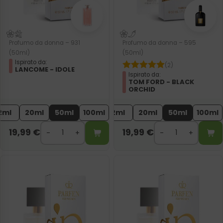
Profumo da donna – 931
Profumo da donna – 595
(50ml)
(50ml)
Ispirato da:
(2)
LANCOME - IDOLE
Ispirato da:
TOM FORD - BLACK
ORCHID
2ml
20ml
50ml
100ml
2ml
20ml
50ml
100ml
19,99
€
19,99
€