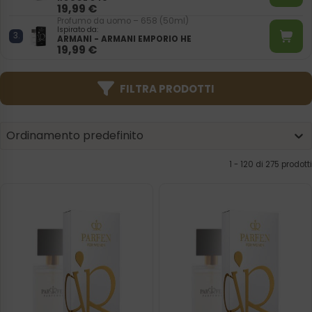
19,99
€
Profumo da uomo – 658 (50ml)
Ispirato da:
ARMANI - ARMANI EMPORIO HE
19,99
€
FILTRA PRODOTTI
Product | Sorting
Sort content
Sort content
Ordinamento predefinito
1 - 120 di 275 prodotti