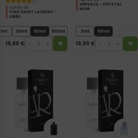
(2)
VERSACE - CRYSTAL
Ispirato da:
NOIR
YVES SAINT LAURENT -
LIBRE
2ml
20ml
50ml
100ml
2ml
50ml
19,99
€
19,99
€