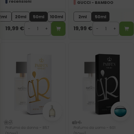
recensioni
GUCCI - BAMBOO
2ml
20ml
50ml
100ml
2ml
50ml
19,99
€
19,99
€
Profumo da donna – 857
Profumo da uomo – 601
(50ml)
(50ml)