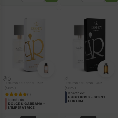
Profumo da donna – 535
Profumo da uomo – 405
(50ml)
(50ml)
Ispirato da:
(1)
HUGO BOSS - SCENT
Ispirato da:
FOR HIM
DOLCE & GABBANA -
L‘IMPÉRATRICE