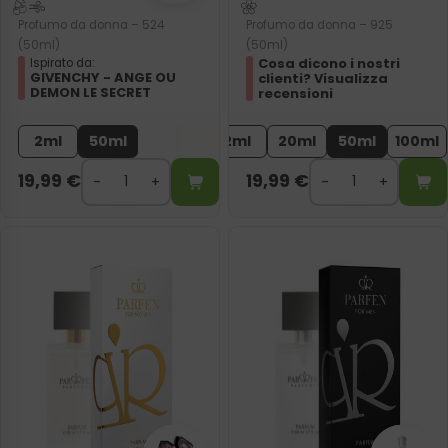
Profumo da donna – 524
Profumo da donna – 925
(50ml)
(50ml)
Cosa dicono i nostri
Ispirato da:
GIVENCHY - ANGE OU
clienti? Visualizza
DEMON LE SECRET
recensioni
2ml
50ml
2ml
20ml
50ml
100ml
19,99
€
19,99
€