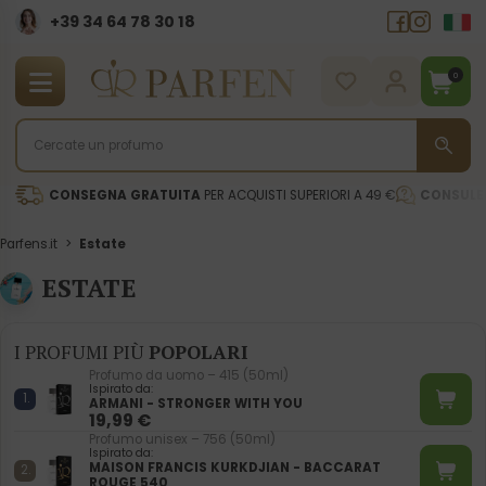
+39 34 64 78 30 18
0
CONSEGNA GRATUITA
PER ACQUISTI SUPERIORI A 49 €
CONSULE
Parfens.it
>
Estate
ESTATE
I PROFUMI PIÙ
POPOLARI
Profumo da uomo – 415 (50ml)
Ispirato da:
ARMANI - STRONGER WITH YOU
19,99
€
Profumo unisex – 756 (50ml)
Ispirato da:
MAISON FRANCIS KURKDJIAN - BACCARAT
ROUGE 540