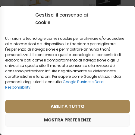
Gestisci il consenso ai
cookie
Profumo da donna – 855
Profumo da uomo – 638
(50ml)
(50ml)
Utilizziamo tecnologie come i cookie per archiviare e/o accedere
Ispirato da:
Ispirato da:
alle informazioni del dispositivo. Lo facciamo per migliorare
CHLOE - LOVE STORY
CHANEL - ALLURE
l'esperienza di navigazione e per mostrare annunci (non)
HOMME SPORT EAU
personalizzati. Il consenso a queste tecnologie ci consentirà di
EXTREM
elaborare dati come il comportamento di navigazione o gli ID
univoci su questo sito. Il mancato consenso o la revoca del
2ml
50ml
2ml
20ml
50ml
100ml
consenso potrebbero influire negativamente su determinate
caratteristiche e funzioni. Per sapere come Google utilizza i dati
19,99
€
19,99
€
personali degli utenti, consulta
Google Business Data
Responsibility
.
ABILITA TUTTO
MOSTRA PREFERENZE