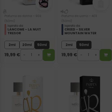
Profumo da donna – 903
Profumo da uomo – 403
(50ml)
(50ml)
Ispirato da:
Ispirato da:
LANCOME - LA NUIT
CREED - SILVER
TRESOR
MOUNTAIN WATER
2ml
20ml
50ml
2ml
50ml
19,99
€
19,99
€