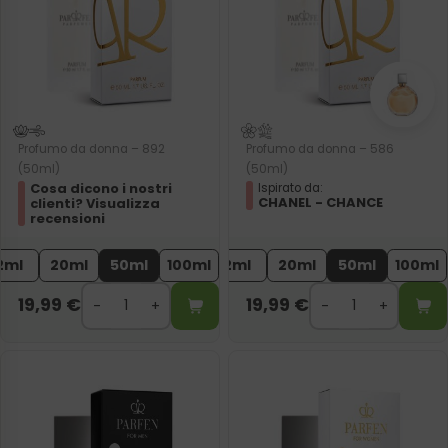
Profumo da donna – 892
Profumo da donna – 586
(50ml)
(50ml)
Cosa dicono i nostri
Ispirato da:
CHANEL - CHANCE
clienti? Visualizza
recensioni
2ml
20ml
50ml
100ml
2ml
20ml
50ml
100ml
19,99
€
19,99
€