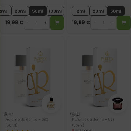
2ml
20ml
50ml
100ml
2ml
20ml
50ml
19,99
€
19,99
€
Profumo da donna – 930
Profumo da donna – 523
(50ml)
(50ml)
Ispirato da: