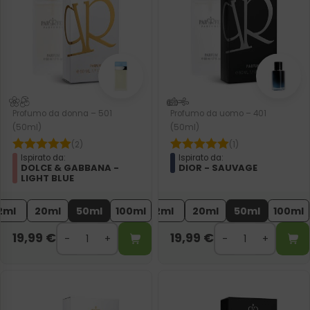
Profumo da donna – 501
Profumo da uomo – 401
(50ml)
(50ml)
(2)
(1)
Ispirato da:
Ispirato da:
DOLCE & GABBANA -
DIOR - SAUVAGE
LIGHT BLUE
2ml
20ml
50ml
100ml
2ml
20ml
50ml
100ml
19,99
€
19,99
€