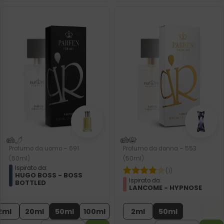
Profumo da uomo – 691
Profumo da donna – 553
(50ml)
(50ml)
Ispirato da:
(1)
HUGO BOSS - BOSS
Ispirato da:
BOTTLED
LANCOME - HYPNOSE
2ml
20ml
50ml
100ml
2ml
50ml