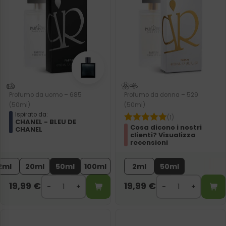
Profumo da uomo – 685
Profumo da donna – 529
(50ml)
(50ml)
Ispirato da:
(1)
CHANEL - BLEU DE
Cosa dicono i nostri
CHANEL
clienti? Visualizza
recensioni
2ml
20ml
50ml
100ml
2ml
50ml
19,99
€
19,99
€