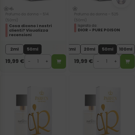
Profumo da donna – 514
Profumo da donna – 525
(50ml)
(50ml)
Cosa dicono i nostri
Ispirato da:
DIOR - PURE POISON
clienti? Visualizza
recensioni
2ml
50ml
2ml
20ml
50ml
100ml
19,99
€
19,99
€