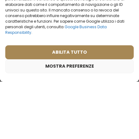
elaborare dati come il comportamento di navigazione o gli ID
19,99
€
19,99
€
univoci su questo sito. Il mancato consenso o la revoca del
consenso potrebbero influire negativamente su determinate
caratteristiche e funzioni. Per sapere come Google utilizza i dati
personali degli utenti, consulta
Google Business Data
Responsibility
.
ABILITA TUTTO
MOSTRA PREFERENZE
Profumo da donna – 527 (50ml)
19,99
€
Ispirato da:
GUCCI - GUILTY
Profumo da donna – 530
Profumo da uomo- 646
(50ml)
(50ml)
Cosa dicono i nostri
(1)
clienti? Visualizza
Cosa dicono i nostri
recensioni
clienti? Visualizza
recensioni