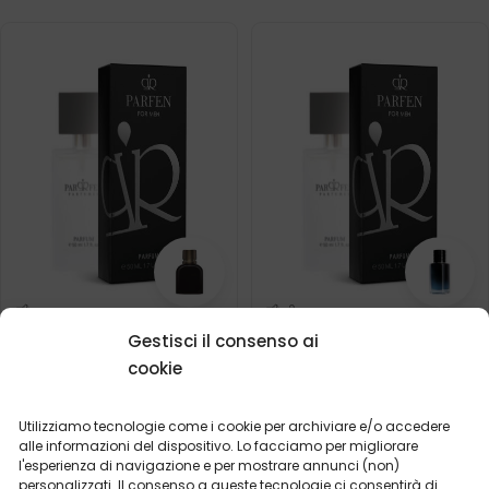
Profumo da uomo – 404
Profumo da uomo – 401
Gestisci il consenso ai
(50ml)
(50ml)
cookie
Ispirato da:
(1)
DOLCE & GABBANA -
Ispirato da:
INTENSO
DIOR - SAUVAGE
Utilizziamo tecnologie come i cookie per archiviare e/o accedere
alle informazioni del dispositivo. Lo facciamo per migliorare
l'esperienza di navigazione e per mostrare annunci (non)
2ml
50ml
2ml
20ml
50ml
100ml
personalizzati. Il consenso a queste tecnologie ci consentirà di