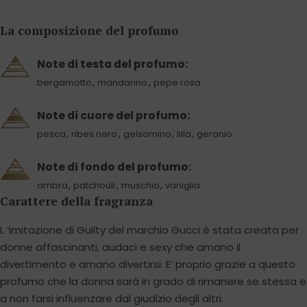
La composizione del profumo
Note di testa del profumo:
,
,
bergamotto
mandarino
pepe rosa
Note di cuore del profumo:
,
,
,
,
pesca
ribes nero
gelsomino
lilla
geranio
Note di fondo del profumo:
,
,
,
ambra
patchouli
muschio
vaniglia
Carattere della fragranza
L ‘imitazione di Guilty del marchio Gucci è stata creata per
donne affascinanti, audaci e sexy che amano il
divertimento e amano divertirsi. E’ proprio grazie a questo
profumo che la donna sarà in grado di rimanere se stessa e
a non farsi influenzare dal giudizio degli altri.