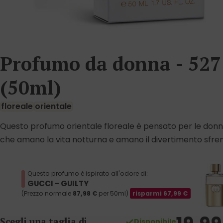
Profumo da donna - 527
(50ml)
floreale
orientale
Questo profumo orientale floreale è pensato per le don
che amano la vita notturna e amano il divertimento sfre
Questo profumo è ispirato all'odore di:
GUCCI - GUILTY
(Prezzo normale
87,98
€
per 50ml)
risparmi
67,99
€
Scegli una taglia di
Disponibile