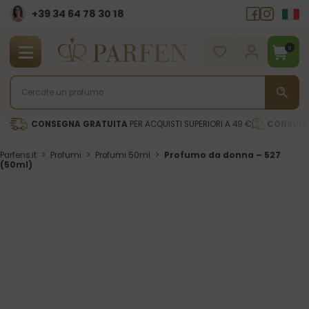
+39 34 64 78 30 18
0
CONSEGNA GRATUITA
PER ACQUISTI SUPERIORI A 49 €
CONSULE
Parfens.it
>
Profumi
>
Profumi 50ml
>
Profumo da donna – 527
(50ml)