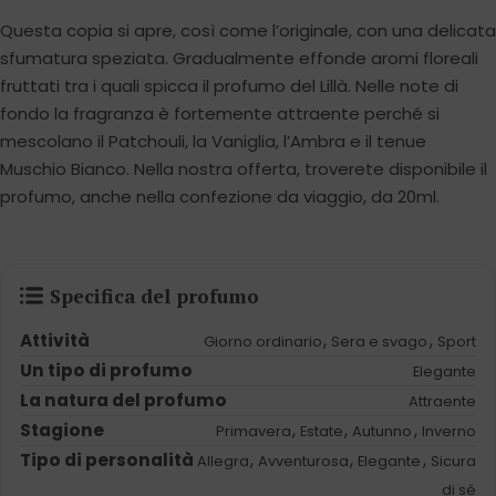
Questa copia si apre, così come l’originale, con una delicata
sfumatura speziata. Gradualmente effonde aromi floreali
fruttati tra i quali spicca il profumo del Lillà. Nelle note di
fondo la fragranza è fortemente attraente perché si
mescolano il Patchouli, la Vaniglia, l’Ambra e il tenue
Muschio Bianco. Nella nostra offerta, troverete disponibile il
profumo, anche nella confezione da viaggio, da 20ml.
Specifica del profumo
Attività
,
,
Giorno ordinario
Sera e svago
Sport
Un tipo di profumo
Elegante
La natura del profumo
Attraente
Stagione
,
,
,
Primavera
Estate
Autunno
Inverno
Tipo di personalità
,
,
,
Allegra
Avventurosa
Elegante
Sicura
di sé