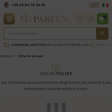
+39 34 64 78 30 18
0
CONSEGNA GRATUITA
PER ACQUISTI SUPERIORI A 49 €
CONSULE
Parfens.it
>
Offerte attuali
AZIONI
VALIDE
Qui troverete una panoramica degli eventi più recenti e più
interessanti attualmente in corso.