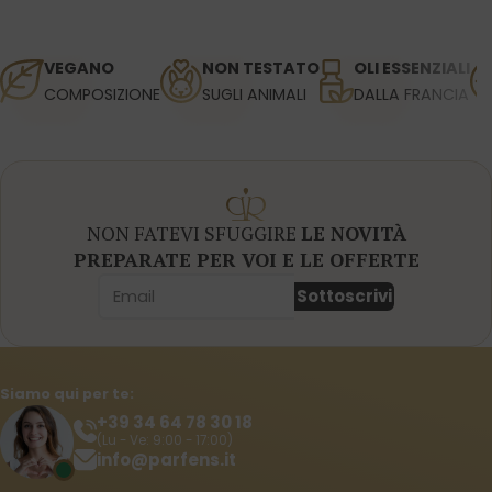
VEGANO
NON TESTATO
OLI ESSENZIALI
COMPOSIZIONE
SUGLI ANIMALI
DALLA FRANCIA
NON FATEVI SFUGGIRE
LE NOVITÀ
PREPARATE PER VOI E LE OFFERTE
Sottoscrivi
Siamo qui per te:
+39 34 64 78 30 18
(Lu - Ve: 9:00 - 17:00)
info@parfens.it