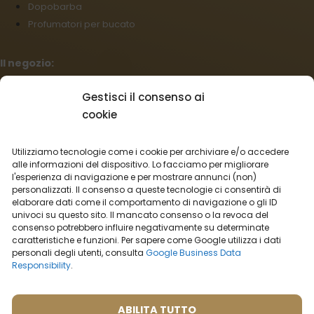
Dopobarba
Profumatori per bucato
Il negozio:
Condizioni commerciali
Gestisci il consenso ai
Regolamento per I reclami
cookie
Informazioni sulla spedizione
Impostazioni cookies
Utilizziamo tecnologie come i cookie per archiviare e/o accedere
Vendita all’ingrosso
alle informazioni del dispositivo. Lo facciamo per migliorare
l'esperienza di navigazione e per mostrare annunci (non)
Recesso dal contratto
personalizzati. Il consenso a queste tecnologie ci consentirà di
elaborare dati come il comportamento di navigazione o gli ID
Italiano
univoci su questo sito. Il mancato consenso o la revoca del
consenso potrebbero influire negativamente su determinate
Opzioni di trasporto:
caratteristiche e funzioni. Per sapere come Google utilizza i dati
personali degli utenti, consulta
Google Business Data
Responsibility
.
Opzioni di pagamento:
ABILITA TUTTO