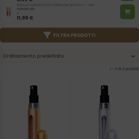
Nebulizzatore ricaricabile per profumi – set
Ispirato da:
-
11,99
€
FILTRA PRODOTTI
Product | Sorting
Sort content
Sort content
Ordinamento predefinito
1 - 3 di 3 prodotti