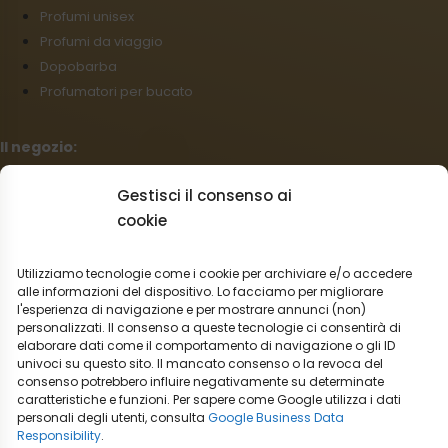
Profumi unisex
Profumi da viaggio
Dopobarba
Profumatori per bucato
Il negozio:
Condizioni commerciali
Gestisci il consenso ai
Regolamento per I reclami
cookie
Informazioni sulla spedizione
Impostazioni cookies
Utilizziamo tecnologie come i cookie per archiviare e/o accedere
Vendita all’ingrosso
alle informazioni del dispositivo. Lo facciamo per migliorare
l'esperienza di navigazione e per mostrare annunci (non)
Recesso dal contratto
personalizzati. Il consenso a queste tecnologie ci consentirà di
elaborare dati come il comportamento di navigazione o gli ID
Italiano
univoci su questo sito. Il mancato consenso o la revoca del
consenso potrebbero influire negativamente su determinate
Opzioni di trasporto:
caratteristiche e funzioni. Per sapere come Google utilizza i dati
personali degli utenti, consulta
Google Business Data
Responsibility
.