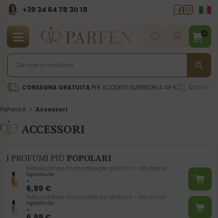
+39 34 64 78 30 18
0
CONSEGNA GRATUITA
PER ACQUISTI SUPERIORI A 49 €
CONSULE
Parfens.it
>
Accessori
ACCESSORI
I PROFUMI PIÙ
POPOLARI
Nebulizzatore ricaricabile per profumi – da donna
Ispirato da:
-
6,99
€
Nebulizzatore ricaricabile per profumi – da uomo
Ispirato da:
-
6,99
€