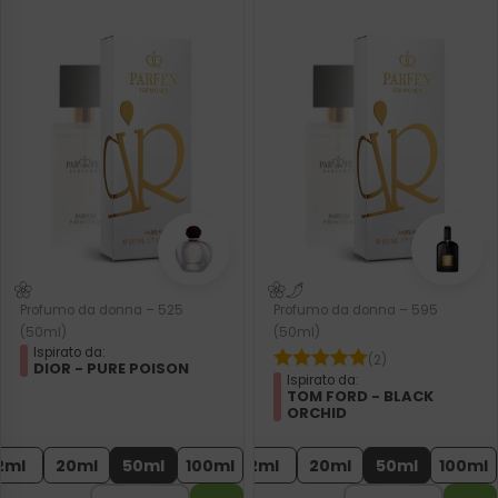
Profumo da donna – 525
Profumo da donna – 595
(50ml)
(50ml)
Ispirato da:
(2)
DIOR - PURE POISON
Ispirato da:
TOM FORD - BLACK
ORCHID
2ml
20ml
50ml
100ml
2ml
20ml
50ml
100ml