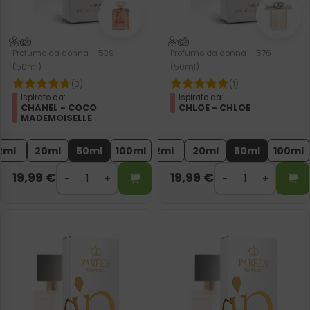
Profumo da donna – 539
Profumo da donna – 576
(50ml)
(50ml)
(3)
(1)
Ispirato da:
Ispirato da:
CHANEL - COCO
CHLOE - CHLOE
MADEMOISELLE
2ml
20ml
50ml
100ml
2ml
20ml
50ml
100ml
19,99
€
19,99
€