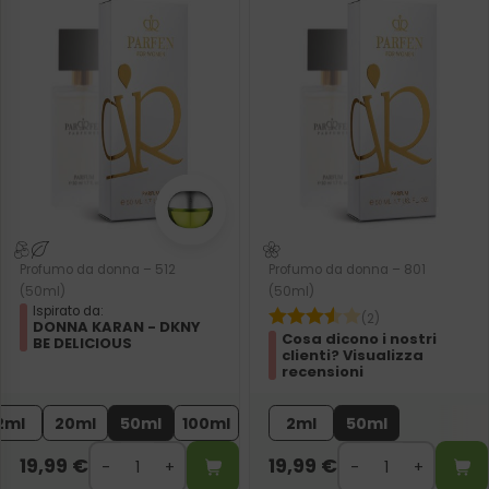
Profumo da donna – 512
Profumo da donna – 801
(50ml)
(50ml)
Ispirato da:
(2)
DONNA KARAN - DKNY
Cosa dicono i nostri
BE DELICIOUS
clienti? Visualizza
recensioni
2ml
20ml
50ml
100ml
2ml
50ml
19,99
€
19,99
€