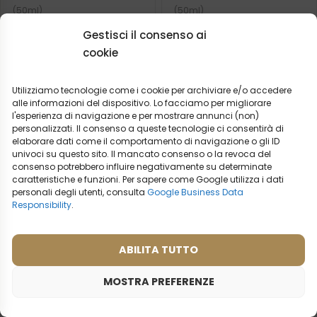
(50ml)
(50ml)
Ispirato da:
Ispirato da:
Gestisci il consenso ai
PRADA - CANDY
BVLGARI - OMNIA CORAL
cookie
2ml
20ml
50ml
100ml
2ml
20ml
50ml
100ml
Utilizziamo tecnologie come i cookie per archiviare e/o accedere
19,99
€
19,99
€
alle informazioni del dispositivo. Lo facciamo per migliorare
l'esperienza di navigazione e per mostrare annunci (non)
personalizzati. Il consenso a queste tecnologie ci consentirà di
elaborare dati come il comportamento di navigazione o gli ID
univoci su questo sito. Il mancato consenso o la revoca del
consenso potrebbero influire negativamente su determinate
caratteristiche e funzioni. Per sapere come Google utilizza i dati
personali degli utenti, consulta
Google Business Data
Responsibility
.
ABILITA TUTTO
MOSTRA PREFERENZE