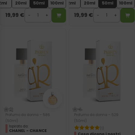
2ml
20ml
50ml
100ml
2ml
20ml
50ml
100ml
19,99
€
19,99
€
Profumo da donna – 586
Profumo da donna – 529
(50ml)
(50ml)
Ispirato da:
(1)
CHANEL - CHANCE
Cosa dicono i nostri