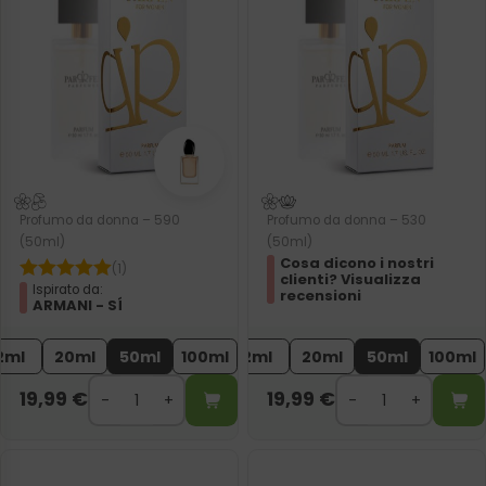
Profumo da donna – 590
Profumo da donna – 530
(50ml)
(50ml)
Cosa dicono i nostri
(1)
clienti? Visualizza
Ispirato da:
recensioni
ARMANI - SÍ
2ml
20ml
50ml
100ml
2ml
20ml
50ml
100ml
19,99
€
19,99
€