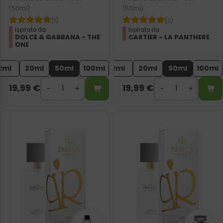
(50ml)
(50ml)
(1)
(2)
Ispirato da:
Ispirato da:
DOLCE & GABBANA - THE
CARTIER - LA PANTHERE
ONE
2ml
20ml
50ml
100ml
2ml
20ml
50ml
100ml
19,99
€
19,99
€