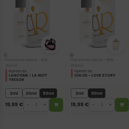
Profumo da donna – 903
Profumo da donna – 855
(50ml)
(50ml)
Ispirato da:
Ispirato da:
LANCOME - LA NUIT
CHLOE - LOVE STORY
TRESOR
2ml
20ml
50ml
2ml
50ml
19,99
€
19,99
€