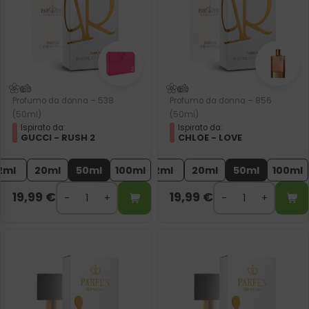
Profumo da donna – 538
Profumo da donna – 856
(50ml)
(50ml)
Ispirato da:
Ispirato da:
GUCCI - RUSH 2
CHLOE - LOVE
2ml
20ml
50ml
100ml
2ml
20ml
50ml
100ml
19,99
€
19,99
€