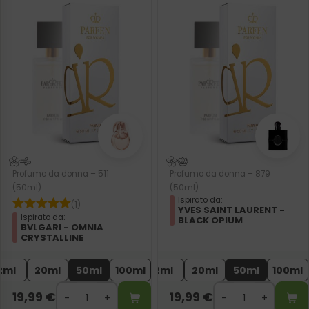
Profumo da donna – 511
Profumo da donna – 879
(50ml)
(50ml)
Ispirato da:
(1)
YVES SAINT LAURENT -
Ispirato da:
BLACK OPIUM
BVLGARI - OMNIA
CRYSTALLINE
2ml
20ml
50ml
100ml
2ml
20ml
50ml
100ml
19,99
€
19,99
€