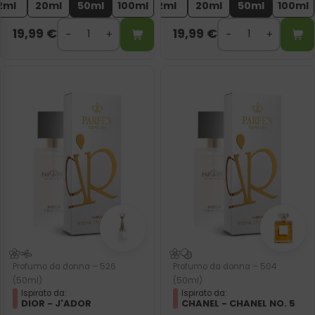
2ml
20ml
50ml
100ml
2ml
20ml
50ml
100ml
19,99
€
19,99
€
Profumo da donna – 526
Profumo da donna – 504
(50ml)
(50ml)
Ispirato da:
Ispirato da:
DIOR - J'ADOR
CHANEL - CHANEL NO. 5