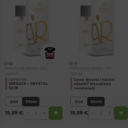
Profumo da donna – 523
Profumo da donna – 514
(50ml)
(50ml)
Cosa dicono i nostri
Ispirato da:
VERSACE - CRYSTAL
clienti? Visualizza
NOIR
recensioni
2ml
50ml
2ml
50ml
19,99
€
19,99
€