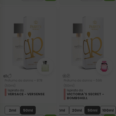
Profumo da donna – 878
Profumo da donna – 596
(50ml)
(50ml)
Ispirato da:
Ispirato da:
VERSACE - VERSENSE
VICTORIA'S SECRET -
BOMBSHELL
2ml
50ml
2ml
20ml
50ml
100ml