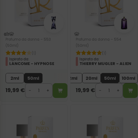
Profumo da donna – 553
Profumo da donna – 554
(50ml)
(50ml)
(1)
(1)
Ispirato da:
Ispirato da:
LANCOME - HYPNOSE
THIERRY MUGLER - ALIEN
2ml
50ml
2ml
20ml
50ml
100ml
19,99
€
19,99
€