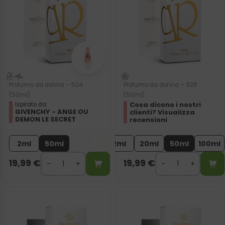
Profumo da donna – 524
Profumo da donna – 925
(50ml)
(50ml)
Cosa dicono i nostri
Ispirato da:
GIVENCHY - ANGE OU
clienti? Visualizza
DEMON LE SECRET
recensioni
2ml
50ml
2ml
20ml
50ml
100ml
19,99
€
19,99
€