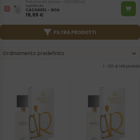
Profumo da donna – 520 (50ml)
Ispirato da:
CACHAREL - NOA
19,99
€
FILTRA PRODOTTI
Product | Sorting
Sort content
Sort content
Ordinamento predefinito
1 - 120 di 149 prodotti