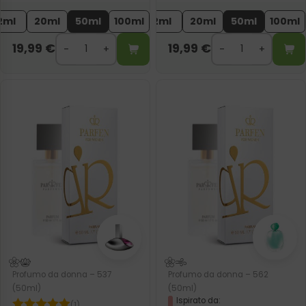
2ml
20ml
50ml
100ml
2ml
20ml
50ml
100ml
19,99
€
19,99
€
Profumo da donna – 537
Profumo da donna – 562
(50ml)
(50ml)
Ispirato da:
(1)