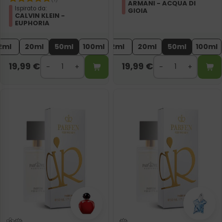
ARMANI - ACQUA DI
Ispirato da:
GIOIA
CALVIN KLEIN -
EUPHORIA
2ml
20ml
50ml
100ml
2ml
20ml
50ml
100ml
19,99
€
19,99
€