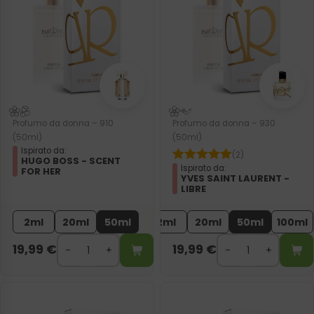
Profumo da donna – 910
Profumo da donna – 930
(50ml)
(50ml)
Ispirato da:
(2)
HUGO BOSS - SCENT
Ispirato da:
FOR HER
YVES SAINT LAURENT -
LIBRE
2ml
20ml
50ml
2ml
20ml
50ml
100ml
19,99
€
19,99
€