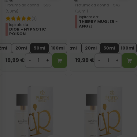
Profumo da donna – 556
Profumo da donna – 545
(50ml)
(50ml)
Ispirato da:
(3)
THIERRY MUGLER -
Ispirato da:
ANGEL
DIOR - HYPNOTIC
POISON
2ml
20ml
50ml
100ml
2ml
20ml
50ml
100ml
19,99
€
19,99
€