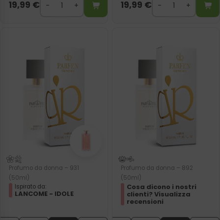
19,99
€
19,99
€
Profumo da donna – 931
Profumo da donna – 892
(50ml)
(50ml)
Cosa dicono i nostri
Ispirato da:
LANCOME - IDOLE
clienti? Visualizza
recensioni