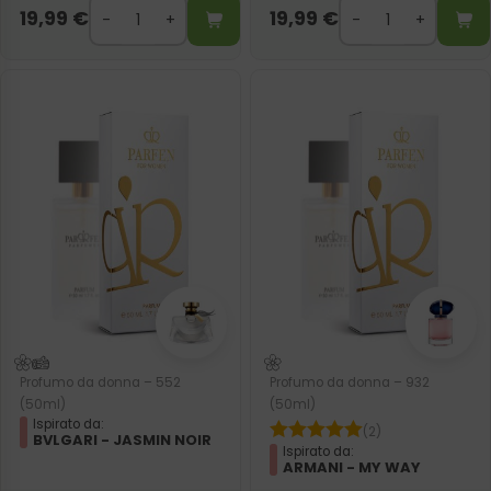
19,99
€
19,99
€
Profumo da donna – 552
Profumo da donna – 932
(50ml)
(50ml)
Ispirato da:
(2)
BVLGARI - JASMIN NOIR
Ispirato da:
ARMANI - MY WAY