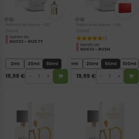
Profumo da donna – 527
Profumo da donna – 541
(50ml)
(50ml)
Ispirato da:
(1)
GUCCI - GUILTY
Ispirato da:
GUCCI - RUSH
2ml
20ml
50ml
2ml
20ml
50ml
100ml
19,99
€
19,99
€