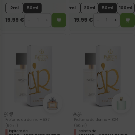
2ml
50ml
2ml
20ml
50ml
100ml
19,99
€
19,99
€
Profumo da donna – 587
Profumo da donna – 824
(50ml)
(50ml)
Ispirato da:
Ispirato da: