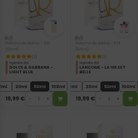
Profumo da donna – 501
Profumo da donna – 572
(50ml)
(50ml)
(2)
(1)
Ispirato da:
Ispirato da:
DOLCE & GABBANA -
LANCOME - LA VIE EST
LIGHT BLUE
BELLE
2ml
20ml
50ml
100ml
2ml
20ml
50ml
100ml
19,99
€
19,99
€