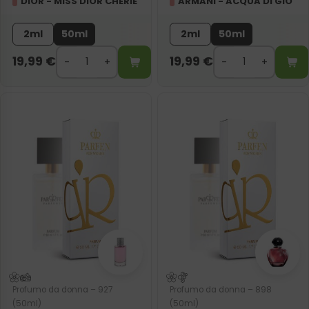
DIOR - MISS DIOR CHERIE
ARMANI - ACQUA DI GIO
2ml
50ml
2ml
50ml
19,99
€
19,99
€
Profumo da donna – 927
Profumo da donna – 898
(50ml)
(50ml)