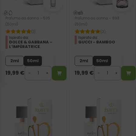
Profumo da donna – 535
Profumo da donna – 893
(50ml)
(50ml)
(1)
(3)
Ispirato da:
Ispirato da:
DOLCE & GABBANA -
GUCCI - BAMBOO
L‘IMPÉRATRICE
2ml
50ml
2ml
50ml
19,99
€
19,99
€