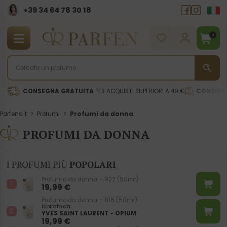
+39 34 64 78 30 18
0
CONSEGNA GRATUITA
PER ACQUISTI SUPERIORI A 49 €
CONSULE
Parfens.it
>
Profumi
>
Profumi da donna
PROFUMI DA DONNA
I PROFUMI PIÙ
POPOLARI
Profumo da donna – 922 (50ml)
19,99
€
Profumo da donna – 816 (50ml)
Ispirato da:
YVES SAINT LAURENT - OPIUM
19,99
€