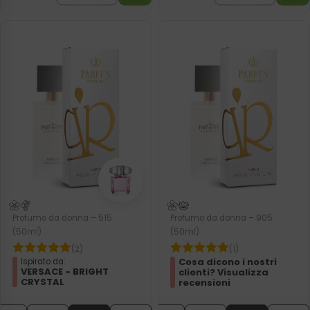
Profumo da donna – 515
Profumo da donna – 905
(50ml)
(50ml)
(2)
(1)
Cosa dicono i nostri
Ispirato da:
VERSACE - BRIGHT
clienti? Visualizza
CRYSTAL
recensioni