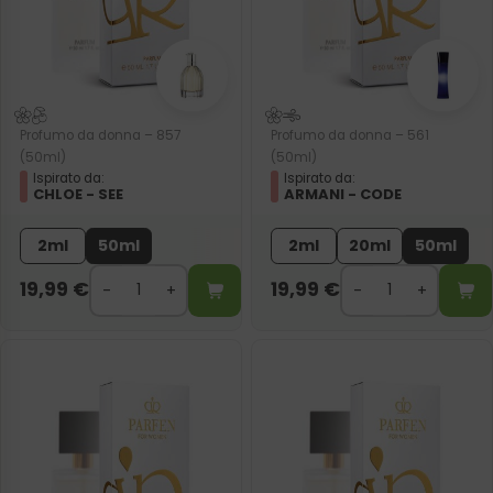
Profumo da donna – 857
Profumo da donna – 561
(50ml)
(50ml)
Ispirato da:
Ispirato da:
CHLOE - SEE
ARMANI - CODE
2ml
50ml
2ml
20ml
50ml
19,99
€
19,99
€