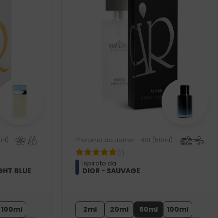
ml)
Profumo da uomo – 401 (50ml)
(1)
Ispirato da:
GHT BLUE
DIOR - SAUVAGE
100ml
2ml
20ml
50ml
100ml