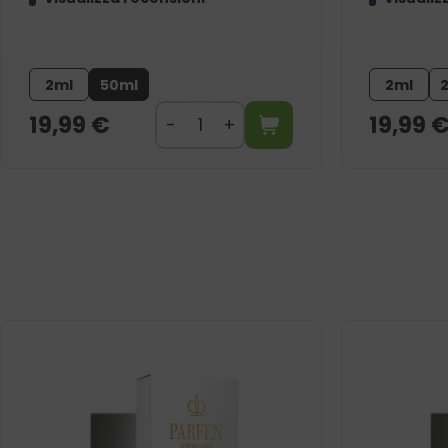
2ml
50ml
2ml
19,99
€
19,99