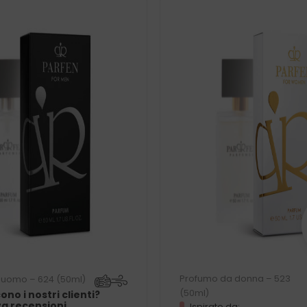
Profumo da donna – 523
 uomo – 624 (50ml)
(50ml)
ono i nostri clienti?
za recensioni
Ispirato da: