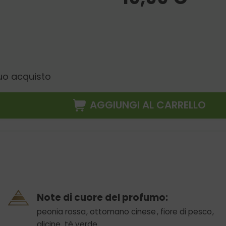
uo acquisto
AGGIUNGI AL CARRELLO
Note di cuore del profumo:
peonia rossa
,
ottomano cinese
,
fiore di pesco
,
glicine
,
tè verde