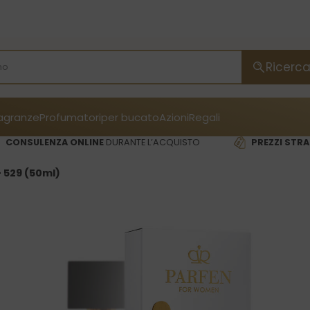
Ricerc
ragranze
Profumatori
per bucato
Azioni
Regali
CONSULENZA ONLINE
DURANTE L’ACQUISTO
PREZZI STRA
 529 (50ml)