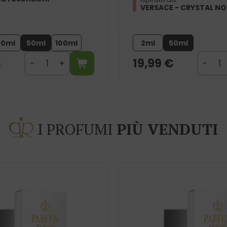
VERSACE - CRYSTAL NO
20ml
50ml
100ml
2ml
50ml
€
19,99
€
I PROFUMI
PIÙ VENDUTI