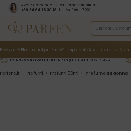
Avete domande? Vi aiutiamo volentieri
+39 34 64 78 30 18
(Lu - Ve: 9:00 - 17:00)
Profumi
Elenco dei profumi
Campioncini
Accademia delle f
CONSEGNA GRATUITA
PER ACQUISTI SUPERIORI A 49 €
Parfens.it
>
Profumi
>
Profumi 50ml
>
Profumo da donna –