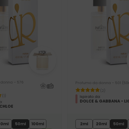
 donna – 576
Profumo da donna – 501 (50
(2)
(1)
Ispirato da:
DOLCE & GABBANA - LI
a:
 CHLOE
20ml
50ml
100ml
2ml
20ml
50ml