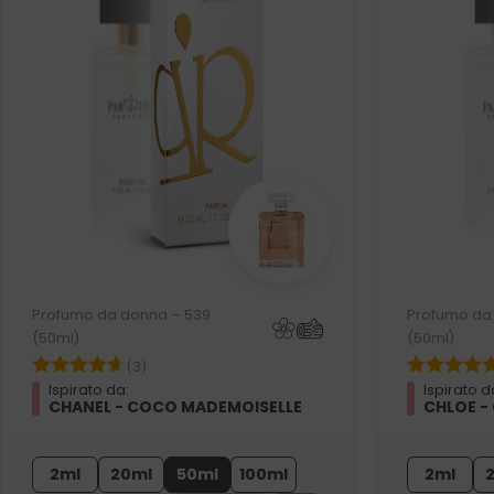
Profumo da donna – 539
Profumo da
(50ml)
(50ml)
(3)
Ispirato da:
Ispirato d
CHANEL - COCO MADEMOISELLE
CHLOE -
2ml
20ml
50ml
100ml
2ml