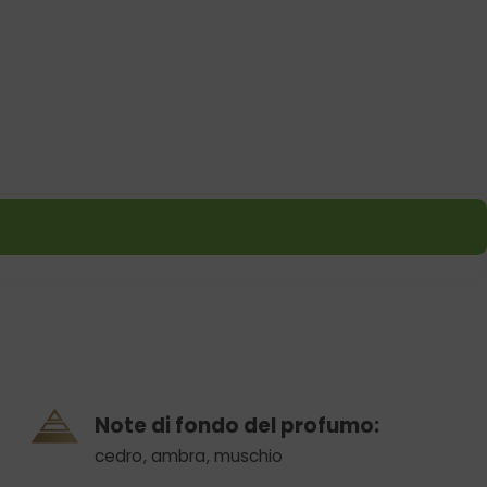
Note di fondo del profumo:
cedro
,
ambra
,
muschio