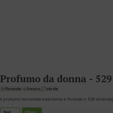
Profumo da donna - 529
floreale
fresco
verde
Il profumo femminile inebriante e floreale n. 529 simbolegg
2ml
50ml