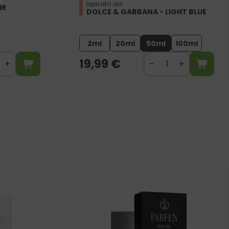
Ispirato da:
IR
DOLCE & GABBANA - LIGHT BLUE
2ml
20ml
50ml
100ml
19,99
€