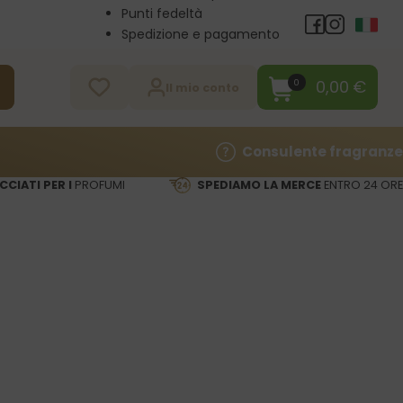
Punti fedeltà
Spedizione e pagamento
Vendita all’ingrosso
Contatti
0,00
€
0
a
Il mio conto
Consulente fragranze
CCIATI PER I
PROFUMI
SPEDIAMO LA MERCE
ENTRO 24 ORE