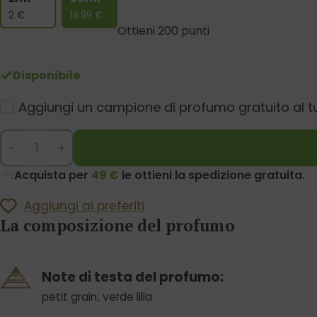
2
€
19.99
€
Ottieni 200 punti
Disponibile
Aggiungi un campione di profumo gratuito al t
-
+
Acquista per
49 €
ie ottieni la spedizione gratuita.
Aggiungi ai preferiti
La composizione del profumo
Note di testa del profumo:
petit grain
,
verde lilla