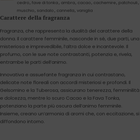
,
,
,
,
,
,
cedro
fave di tonka
ambra
cacao
cachemire
patchouli
,
,
,
muschio
sandalo
cannella
vaniglia
Carattere della fragranza
Fragranza, che rappresenta la dualità del carattere della
donna. Il carattere femminile, nasconde in sé, due parti, una
misteriosa e imprevedibile, l’altra dolce e incantevole. Il
profumo, con le sue note contrastanti, potenzia e, rivela,
entrambe le parti dell’animo.
Innovativa e assuefante fragranza in cui contrastano,
delicate note floreali con accordi misteriosi e profondi. Il
Gelsomino e la Tuberosa, assicurano tenerezza, femminilità
e dolcezza, mentre lo scuro Cacao e la Fava Tonka,
potenziano la parte più oscura dell’animo femminile.
Insieme, creano un’armonia di aromi che, con eccitazione, si
diffondono intorno.