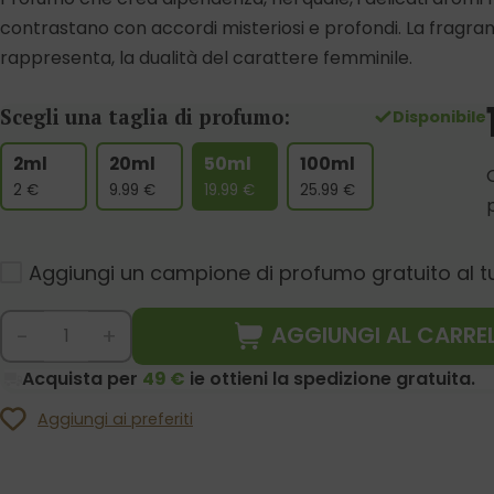
contrastano con accordi misteriosi e profondi. La fragran
rappresenta, la dualità del carattere femminile.
Scegli una taglia di profumo:
Disponibile
2ml
20ml
50ml
100ml
2
€
9.99
€
19.99
€
25.99
€
Aggiungi un campione di profumo gratuito al t
AGGIUNGI AL CARRE
-
+
Acquista per
49 €
ie ottieni la spedizione gratuita.
Aggiungi ai preferiti