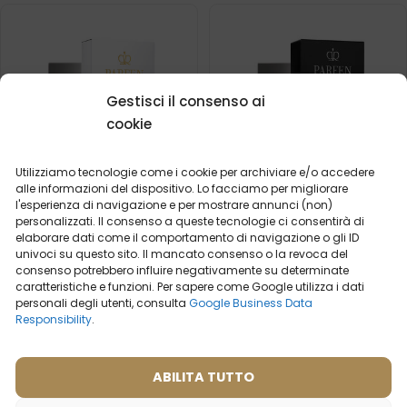
Gestisci il consenso ai
cookie
Utilizziamo tecnologie come i cookie per archiviare e/o accedere
alle informazioni del dispositivo. Lo facciamo per migliorare
l'esperienza di navigazione e per mostrare annunci (non)
personalizzati. Il consenso a queste tecnologie ci consentirà di
elaborare dati come il comportamento di navigazione o gli ID
univoci su questo sito. Il mancato consenso o la revoca del
Profumo da donna – 523
Profumo da uomo- 646
consenso potrebbero influire negativamente su determinate
(50ml)
(50ml)
caratteristiche e funzioni. Per sapere come Google utilizza i dati
Ispirato da:
personali degli utenti, consulta
Google Business Data
(1)
VERSACE - CRYSTAL
Cosa dicono i nostri
Responsibility
.
NOIR
clienti? Visualizza
recensioni
ABILITA TUTTO
2ml
50ml
2ml
20ml
50ml
100ml