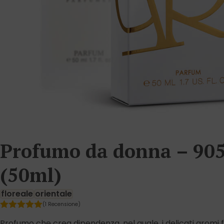
Profumo da donna – 90
(50ml)
floreale
orientale
(1 Recensione)
Profumo che crea dipendenza, nel quale, i delicati aromi fl