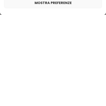
MOSTRA PREFERENZE
19,99
€
19,99
€
19,99
€
Profumo da donna – 905 (50ml)
Profumo da uomo – 628
Profumo da uomo – 647
(50ml)
(50ml)
Cosa dicono i nostri
Ispirato da:
VERSACE - EROS
clienti? Visualizza
recensioni