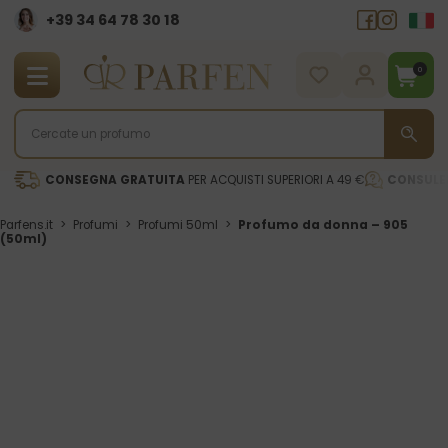
+39 34 64 78 30 18
0
CONSEGNA GRATUITA
PER ACQUISTI SUPERIORI A 49 €
CONSULE
Parfens.it
>
Profumi
>
Profumi 50ml
>
Profumo da donna – 905
(50ml)