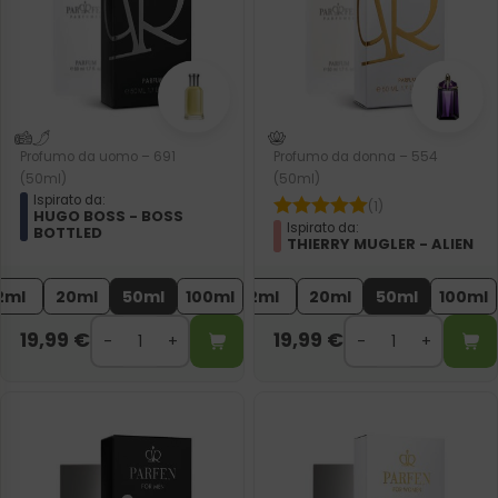
Profumo da uomo – 691
Profumo da donna – 554
(50ml)
(50ml)
Ispirato da:
(1)
HUGO BOSS - BOSS
Ispirato da:
BOTTLED
THIERRY MUGLER - ALIEN
2ml
20ml
50ml
100ml
2ml
20ml
50ml
100ml
19,99
€
19,99
€