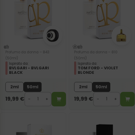
Profumo da donna – 843
Profumo da donna – 810
(50ml)
(50ml)
Ispirato da:
Ispirato da:
BVLGARI - BVLGARI
TOM FORD - VIOLET
BLACK
BLONDE
2ml
50ml
2ml
50ml
19,99
€
19,99
€