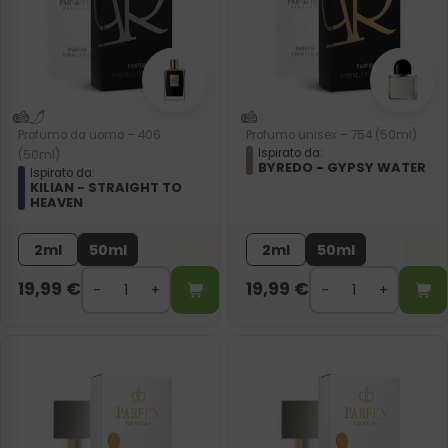
Profumo da uomo – 406
Profumo unisex – 754 (50ml)
Ispirato da:
(50ml)
BYREDO - GYPSY WATER
Ispirato da:
KILIAN - STRAIGHT TO
HEAVEN
2ml
50ml
2ml
50ml
19,99
€
19,99
€