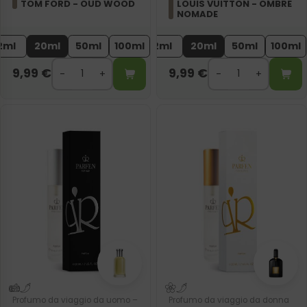
TOM FORD - OUD WOOD
LOUIS VUITTON - OMBRE
NOMADE
2ml
20ml
50ml
100ml
2ml
20ml
50ml
100ml
9,99
€
9,99
€
Profumo da viaggio da uomo –
Profumo da viaggio da donna