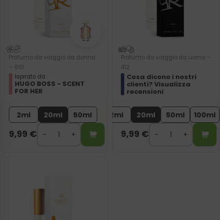
Profumo da viaggio da donna
Profumo da viaggio da uomo –
– 910
412
Cosa dicono i nostri
Ispirato da:
HUGO BOSS - SCENT
clienti? Visualizza
FOR HER
recensioni
2ml
20ml
50ml
2ml
20ml
50ml
100ml
9,99
€
9,99
€