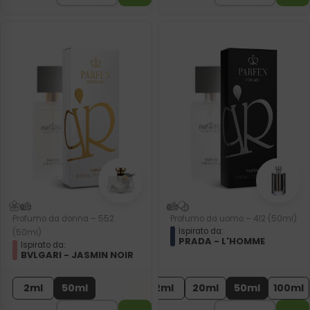
Profumo da donna – 552
Profumo da uomo – 412 (50ml)
Ispirato da:
(50ml)
PRADA - L'HOMME
Ispirato da:
BVLGARI - JASMIN NOIR
2ml
50ml
2ml
20ml
50ml
100ml