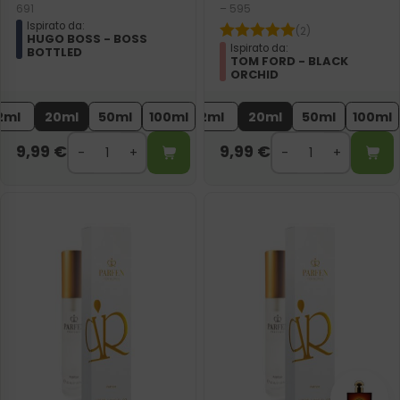
691
– 595
Ispirato da:
(2)
HUGO BOSS - BOSS
Ispirato da:
BOTTLED
TOM FORD - BLACK
ORCHID
2ml
20ml
50ml
100ml
2ml
20ml
50ml
100ml
9,99
€
9,99
€