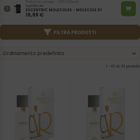
Profumo unisex – 730 (50ml)
Ispirato da:
ESCENTRIC MOLECULES - MOLECULE 01
19,99
€
FILTRA PRODOTTI
Product | Sorting
Sort content
Sort content
Ordinamento predefinito
1 - 43 di 43 prodotti