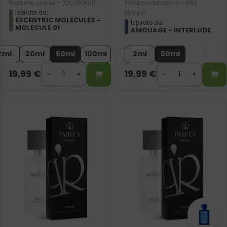
Profumo unisex – 730 (50ml)
Profumo da uomo – 683
Ispirato da:
(50ml)
ESCENTRIC MOLECULES -
Ispirato da:
MOLECULE 01
AMOUAGE - INTERLUDE
2ml
20ml
50ml
100ml
2ml
50ml
19,99
€
19,99
€