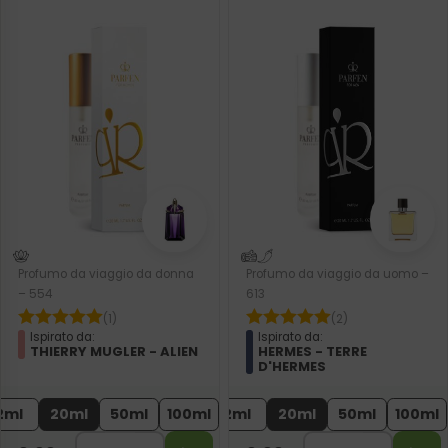
Profumo da viaggio da donna
Profumo da viaggio da uomo –
– 554
613
(1)
(2)
Ispirato da:
Ispirato da:
THIERRY MUGLER - ALIEN
HERMES - TERRE
D'HERMES
2ml
20ml
50ml
100ml
2ml
20ml
50ml
100ml