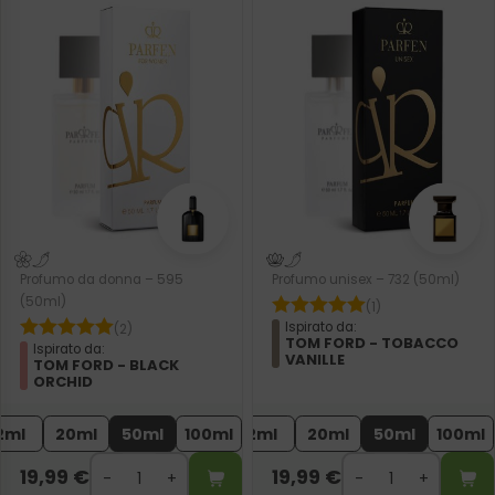
Profumo da donna – 595
Profumo unisex – 732 (50ml)
(50ml)
(1)
Ispirato da:
(2)
TOM FORD - TOBACCO
Ispirato da:
VANILLE
TOM FORD - BLACK
ORCHID
2ml
20ml
50ml
100ml
2ml
20ml
50ml
100ml
19,99
€
19,99
€