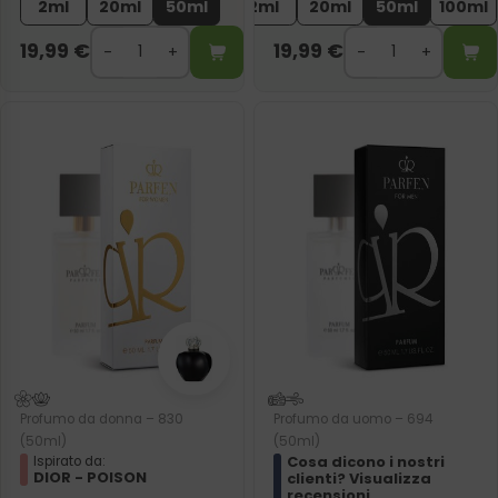
2ml
20ml
50ml
2ml
20ml
50ml
100ml
19,99
€
19,99
€
Profumo da donna – 830
Profumo da uomo – 694
(50ml)
(50ml)
Cosa dicono i nostri
Ispirato da:
DIOR - POISON
clienti? Visualizza
recensioni