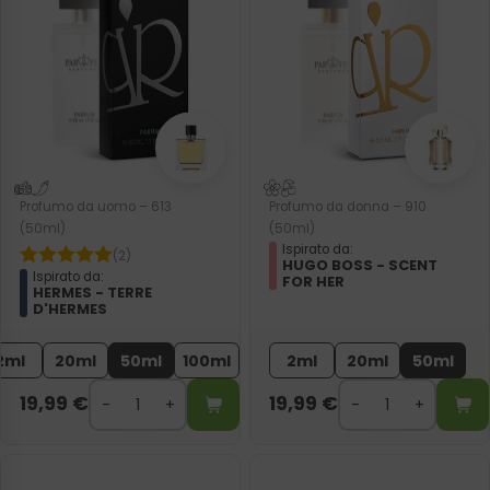
Profumo da uomo – 613
Profumo da donna – 910
(50ml)
(50ml)
Ispirato da:
(2)
HUGO BOSS - SCENT
Ispirato da:
FOR HER
HERMES - TERRE
D'HERMES
2ml
20ml
50ml
100ml
2ml
20ml
50ml
19,99
€
19,99
€