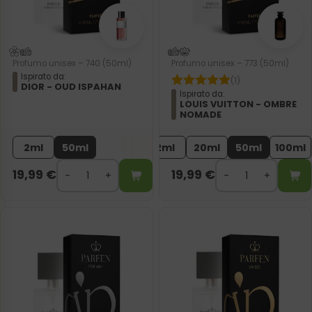
Profumo unisex – 740 (50ml)
Profumo unisex – 773 (50ml)
Ispirato da:
(1)
DIOR - OUD ISPAHAN
Ispirato da:
LOUIS VUITTON - OMBRE
NOMADE
2ml
50ml
2ml
20ml
50ml
100ml
19,99
€
19,99
€