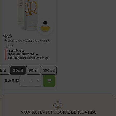
Profumo da viaggio da donna
– 846
Ispirato da:
SOPHIE NERVAL -
MOSCHUS MAGIC LOVE
2ml
20ml
50ml
100ml
9,99
€
NON FATEVI SFUGGIRE
LE NOVITÀ