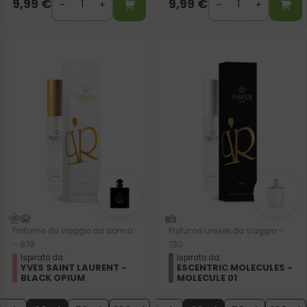
9,99
€
9,99
€
Profumo da viaggio da donna
Profumo unisex da viaggio –
– 879
730
Ispirato da:
Ispirato da:
YVES SAINT LAURENT -
ESCENTRIC MOLECULES -
BLACK OPIUM
MOLECULE 01