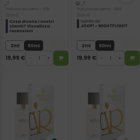
Profumo da uomo – 618
Profumo da uomo – 663
(50ml)
(50ml)
Cosa dicono i nostri
Ispirato da:
JOOP! - NIGHTFLIGHT
clienti? Visualizza
recensioni
2ml
50ml
2ml
50ml
19,99
€
19,99
€