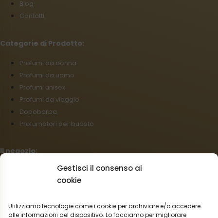
Blog
Contatti
Categorie di Prodotto:
Profumi da donna
Profumi da uomo
Profumi unisex
Profumi da viaggio
Dopobarba
Profumatori per bucato
Il negozio:
Gestisci il consenso ai
Condizioni commerciali
cookie
Regolamento per I reclami
Informazioni sulla spedizione
Utilizziamo tecnologie come i cookie per archiviare e/o accedere
Impostazioni cookies
alle informazioni del dispositivo. Lo facciamo per migliorare