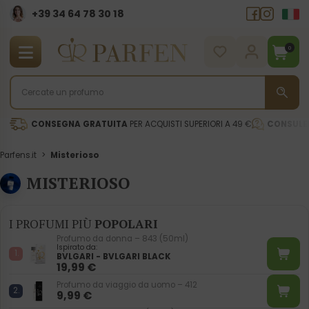
+39 34 64 78 30 18
0
CONSEGNA GRATUITA
PER ACQUISTI SUPERIORI A 49 €
CONSULE
Parfens.it
>
Misterioso
MISTERIOSO
I PROFUMI PIÙ
POPOLARI
Profumo da donna – 843 (50ml)
Ispirato da:
BVLGARI - BVLGARI BLACK
19,99
€
Profumo da viaggio da uomo – 412
9,99
€