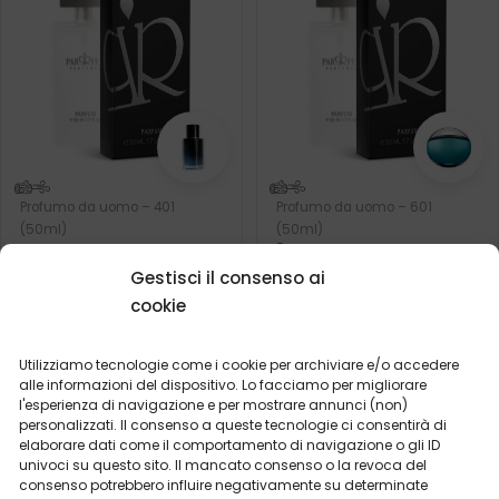
Profumo da uomo – 401
Profumo da uomo – 601
(50ml)
(50ml)
Ispirato da:
(1)
BVLGARI - AQVA
Gestisci il consenso ai
Ispirato da:
DIOR - SAUVAGE
cookie
2ml
20ml
50ml
100ml
2ml
50ml
Utilizziamo tecnologie come i cookie per archiviare e/o accedere
alle informazioni del dispositivo. Lo facciamo per migliorare
19,99
€
19,99
€
l'esperienza di navigazione e per mostrare annunci (non)
personalizzati. Il consenso a queste tecnologie ci consentirà di
elaborare dati come il comportamento di navigazione o gli ID
univoci su questo sito. Il mancato consenso o la revoca del
consenso potrebbero influire negativamente su determinate