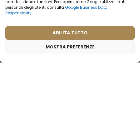
caratteristiche e funzioni. Per sapere come Google utilizza i dati
personali degli utenti, consulta
Google Business Data
Responsibility
.
ABILITA TUTTO
MOSTRA PREFERENZE
Profumo da donna – 570 (50ml)
19,99
€
Ispirato da:
Profumo da donna – 511
Profumo da uomo – 624
CALVIN KLEIN - IN2U
(50ml)
(50ml)
Cosa dicono i nostri
(1)
clienti? Visualizza
Ispirato da:
recensioni
BVLGARI - OMNIA
CRYSTALLINE
2ml
20ml
50ml
100ml
2ml
20ml
50ml
100ml
19,99
€
19,99
€