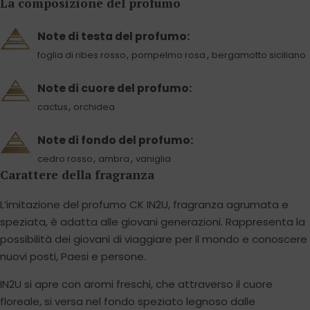
La composizione del profumo
Note di testa del profumo:
,
,
foglia di ribes rosso
pompelmo rosa
bergamotto siciliano
Note di cuore del profumo:
,
cactus
orchidea
Note di fondo del profumo:
,
,
cedro rosso
ambra
vaniglia
Carattere della fragranza
L’imitazione del profumo CK IN2U, fragranza agrumata e
speziata, è adatta alle giovani generazioni. Rappresenta la
possibilità dei giovani di viaggiare per il mondo e conoscere
nuovi posti, Paesi e persone.
IN2U si apre con aromi freschi, che attraverso il cuore
floreale, si versa nel fondo speziato legnoso dalle