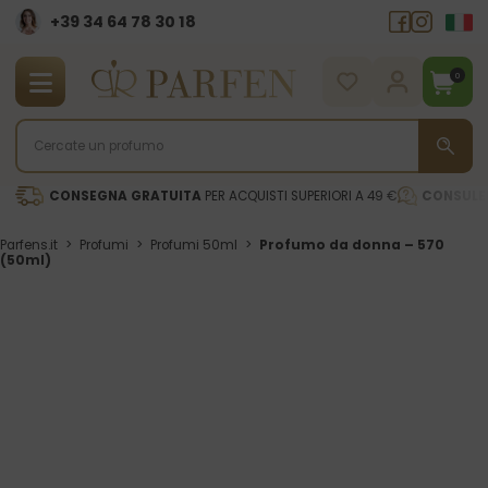
+39 34 64 78 30 18
0
CONSEGNA GRATUITA
PER ACQUISTI SUPERIORI A 49 €
CONSULE
Parfens.it
>
Profumi
>
Profumi 50ml
>
Profumo da donna – 570
(50ml)