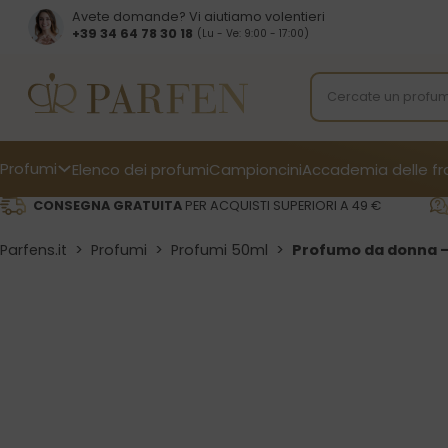
Avete domande? Vi aiutiamo volentieri
+39 34 64 78 30 18
(Lu - Ve: 9:00 - 17:00)
Profumi
Elenco dei profumi
Campioncini
Accademia delle f
CONSEGNA GRATUITA
PER ACQUISTI SUPERIORI A 49 €
Parfens.it
>
Profumi
>
Profumi 50ml
>
Profumo da donna –