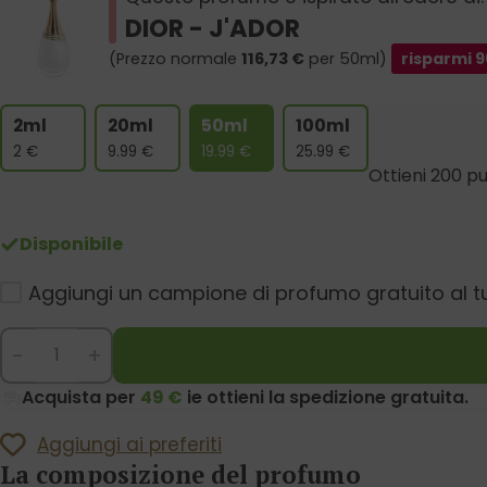
DIOR - J'ADOR
(Prezzo normale
116,73
€
per 50ml)
risparmi
9
2ml
20ml
50ml
100ml
2
€
9.99
€
19.99
€
25.99
€
Ottieni 200 pu
Disponibile
Aggiungi un campione di profumo gratuito al t
-
+
Acquista per
49 €
ie ottieni la spedizione gratuita.
Aggiungi ai preferiti
La composizione del profumo