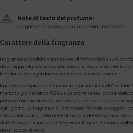
Note di testa del profumo:
bergamotto
,
pesca
,
pera
,
magnolia
,
mandarino
Carattere della fragranza
Fragranza splendida, espressione di femminilità. I suoi aromi
di un raggio di sole sulla pelle, danno energia e aumentano
inebriante per ogni donna sorridente, dolce e tenera.
Il profumo si ispira alla famosa fragranza J’Ador di Christian
mercato già nell’anno 1999. I suoi aromi teneri, dolci e delicat
pervaso l’animo di molte donne e, sono diventati il loro inse
ogni giorno. La fragranza è lievemente floreale e leggera, d
fresco Mandarino, nelle note di testa e del Gelsomino, della
della Rosa, nel cuore della fragranza. Il fondo è creato dall
da un tocco di Mora.