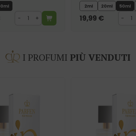
50ml
2ml
20ml
50ml
€
19,99
€
I PROFUMI
PIÙ VENDUTI