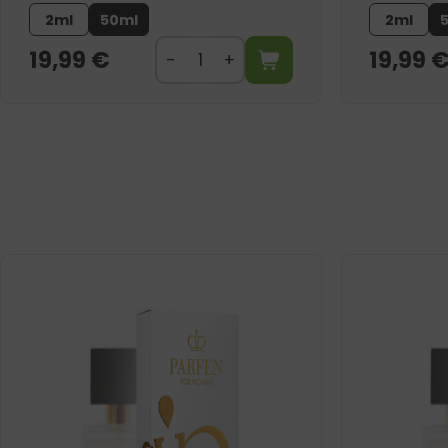
2ml
50ml
2ml
19,99
€
19,99