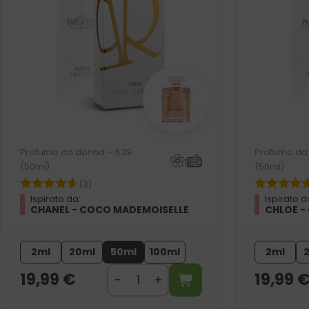
Profumo da donna – 539
Profumo da
(50ml)
(50ml)
(3)
Ispirato da:
Ispirato d
CHANEL - COCO MADEMOISELLE
CHLOE -
2ml
20ml
50ml
100ml
2ml
19,99
€
19,99