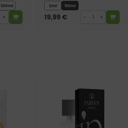
100ml
2ml
50ml
19,99
€