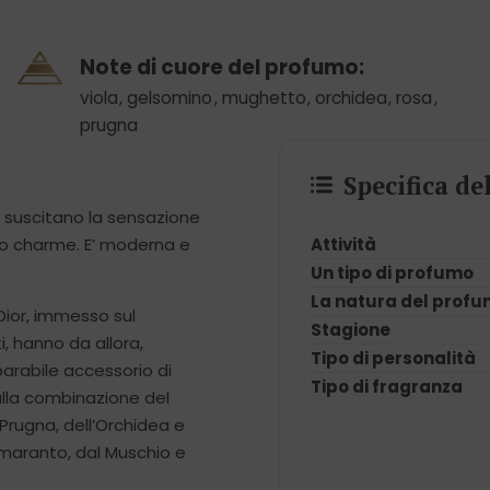
Note di cuore del profumo:
viola
,
gelsomino
,
mughetto
,
orchidea
,
rosa
,
prugna
Specifica d
, suscitano la sensazione
Attività
 lo charme. E’ moderna e
Un tipo di profumo
La natura del prof
 Dior, immesso sul
Stagione
i, hanno da allora,
Tipo di personalità
parabile accessorio di
Tipo di fragranza
alla combinazione del
 Prugna, dell’Orchidea e
’amaranto, dal Muschio e