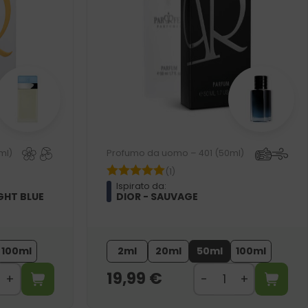
ml)
Profumo da uomo – 401 (50ml)
(1)
Ispirato da:
GHT BLUE
DIOR - SAUVAGE
100ml
2ml
20ml
50ml
100ml
19,99
€