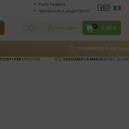
Punti fedeltà
Spedizione e pagamento
Vendita all’ingrosso
Contatti
0,00
€
0
a
Il mio conto
Consulente fragranze
CCIATI PER I
PROFUMI
SPEDIAMO LA MERCE
ENTRO 24 ORE