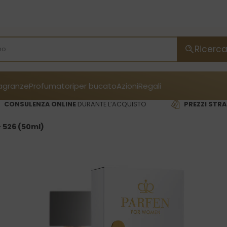
Ricerc
ragranze
Profumatori
per bucato
Azioni
Regali
CONSULENZA ONLINE
DURANTE L’ACQUISTO
PREZZI STRA
 526 (50ml)