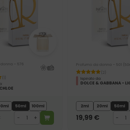
 donna – 576
Profumo da donna – 501 (50
(2)
(1)
Ispirato da:
DOLCE & GABBANA - LI
a:
 CHLOE
20ml
50ml
100ml
2ml
20ml
50ml
€
19,99
€