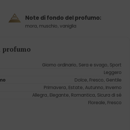
Note di fondo del profumo:
mora
,
muschio
,
vaniglia
el profumo
Giorno ordinario
,
Sera e svago
,
Sport
Leggero
umo
Dolce
,
Fresco
,
Gentile
Primavera
,
Estate
,
Autunno
,
Inverno
Allegra
,
Elegante
,
Romantica
,
Sicura di sé
Floreale
,
Fresco