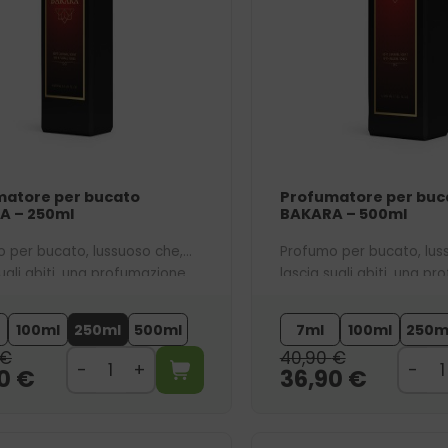
matore per bucato
Profumatore per buc
A – 250ml
BAKARA – 500ml
 per bucato, lussuoso che,
Profumo per bucato, lus
sugli abiti, una profumazione
lascia sugli abiti, una p
, sensuale. Ispirato al nostro
ambrata, sensuale. Ispira
 bestseller 756.
profumo bestseller 756.
100ml
250ml
500ml
7ml
100ml
250m
€
40,90
€
90
€
36,90
€