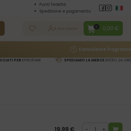
Punti fedeltà
Spedizione e pagamento
Vendita all’ingrosso
Contatti
0,00
€
0
a
Il mio conto
Consulente fragranze
CCIATI PER I
PROFUMI
SPEDIAMO LA MERCE
ENTRO 24 ORE
19,99
€