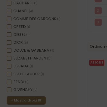
CACHAREL
(1)
CHANEL
(4)
COMME DES GARCONS
(1)
CREED
(1)
DIESEL
(1)
DIOR
(6)
Product 
Sort conte
Sort con
Ordiname
DOLCE & GABBANA
(4)
ELIZABETH ARDEN
(1)
AZIONE
ESCADA
(1)
ESTÉE LAUDER
(1)
FENDI
(1)
GIVENCHY
(2)
+ Mostra di più 10