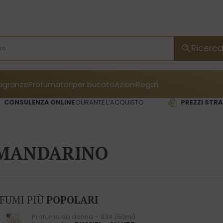
Ricerc
ragranze
Profumatori
per bucato
Azioni
Regali
CONSULENZA ONLINE
DURANTE L’ACQUISTO
PREZZI STRA
MANDARINO
OFUMI PIÙ
POPOLARI
Profumo da donna – 834 (50ml)