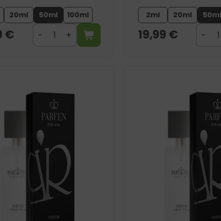
20ml
50ml
100ml
2ml
20ml
50m
9
€
19,99
€