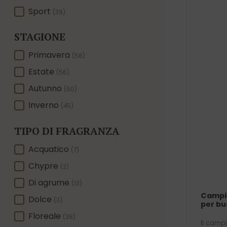
Sport
(38)
STAGIONE
STAGIONE
Primavera
(58)
Estate
(56)
Autunno
(50)
Inverno
(45)
TIPO DI FRAGRANZA
TIPO DI FRAGRANZA
Acquatico
(7)
Chypre
(2)
Di agrume
(13)
Campi
Dolce
(3)
per bu
Floreale
(38)
Il camp