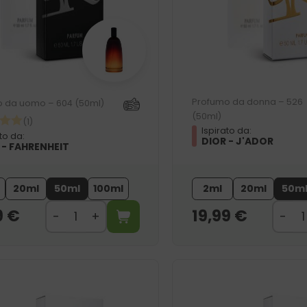
Profumo da donna – 526
 da uomo – 604 (50ml)
(50ml)
(1)
Ispirato da:
to da:
DIOR - J'ADOR
 - FAHRENHEIT
20ml
50ml
100ml
2ml
20ml
50m
9
€
19,99
€