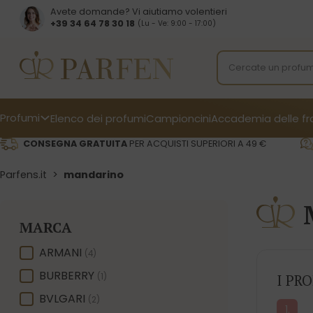
Avete domande? Vi aiutiamo volentieri
+39 34 64 78 30 18
(Lu - Ve: 9:00 - 17:00)
Profumi
Elenco dei profumi
Campioncini
Accademia delle f
CONSEGNA GRATUITA
PER ACQUISTI SUPERIORI A 49 €
Parfens.it
>
mandarino
MARCA
MARCA
ARMANI
(4)
BURBERRY
(1)
I PR
BVLGARI
(2)