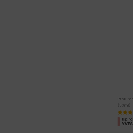
Profumo
(50ml)
Ispira
YVES