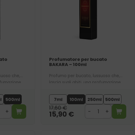
ato
Profumatore per bucato
BAKARA – 100ml
suoso che,
Profumo per bucato, lussuoso che,
rofumazione
lascia sugli abiti, una profumazione
to al nostro
ambrata, sensuale. Ispirato al nostro
profumo bestseller 756.
l
500ml
7ml
100ml
250ml
500ml
17,60
€
15,90
€