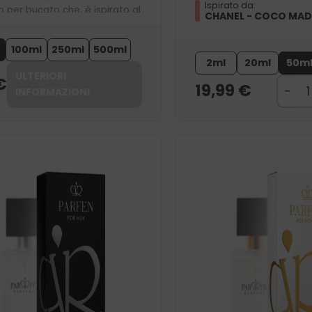
Ispirato da:
o per bucato che, è ispirato al
CHANEL - COCO MAD
profumo bestseller 756. Lascia
titi una profumazione
100ml
250ml
500ml
a, sensuale.
2ml
20ml
50m
ULTERIORI
€
19,99
€
INFORMAZIONI