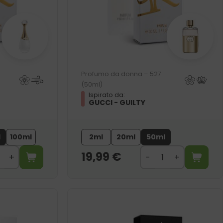
Profumo da donna – 527
(50ml)
Ispirato da:
GUCCI - GUILTY
l
100ml
2ml
20ml
50ml
19,99
€