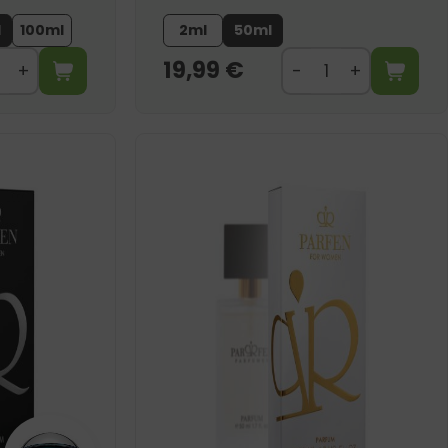
l
100ml
2ml
50ml
19,99
€