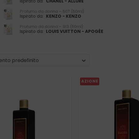
Ispirato da:
CHANEL - ALLURE
Profumo da donna – 507 (50ml)
Ispirato da:
KENZO - KENZO
Profumo da donna – 913 (50ml)
Ispirato da:
LOUIS VUITTON - APOGÉE
| Sorting
nt
tent
nto predefinito
AZIONE