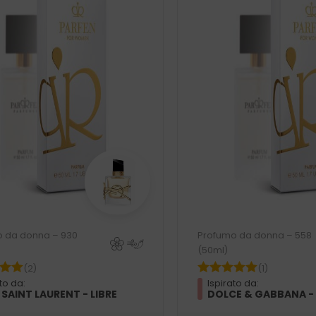
 da donna – 930
Profumo da donna – 558
(50ml)
(2)
(1)
to da:
Ispirato da:
 SAINT LAURENT - LIBRE
DOLCE & GABBANA -