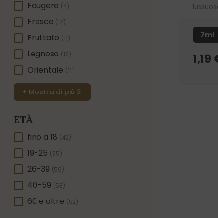
Fougere
(4)
lussuos
nostro 
Fresco
(12)
sui ves
7ml
Fruttato
(11)
ambrat
Legnoso
(12)
1,19
Orientale
(11)
+ Mostra di più 2
ETÀ
ETÀ
fino a 18
(42)
19-25
(55)
26-39
(59)
40-59
(53)
60 e oltre
(52)