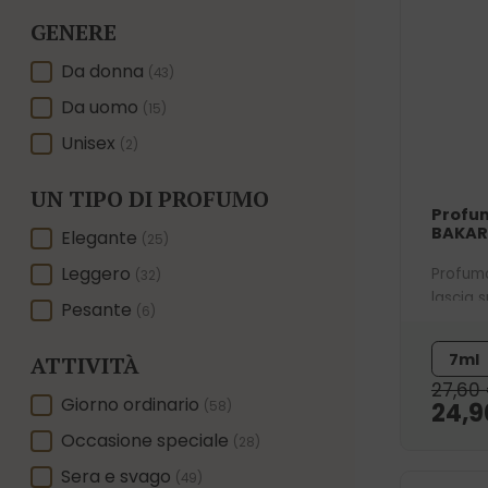
GENERE
GENERE
Da donna
(43)
Da uomo
(15)
Unisex
(2)
UN TIPO DI PROFUMO
Profu
BAKAR
UN TIPO DI PROFUMO
Elegante
(25)
Leggero
Profumo
(32)
lascia 
Pesante
(6)
ambrata
profumo
7ml
ATTIVITÀ
27,60
ATTIVITÀ
Giorno ordinario
24,
(58)
Occasione speciale
(28)
Sera e svago
(49)