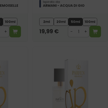
Ispirato da:
EMOISELLE
ARMANI - ACQUA DI GIO
l
100ml
2ml
20ml
50ml
100ml
19,99
€