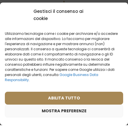
Gestisci il consenso ai
POTRESTI ESSERE INTERESSATO
cookie
Utilizziamo tecnologie come i cookie per archiviare e/o accedere
alle informazioni del dispositivo. Lo facciamo per migliorare
l'esperienza di navigazione e per mostrare annunci (non)
personalizzati. Il consenso a queste tecnologie ci consentirà di
elaborare dati come il comportamento di navigazione o gli ID
univoci su questo sito. Il mancato consenso o la revoca del
consenso potrebbero influire negativamente su determinate
caratteristiche e funzioni. Per sapere come Google utilizza i dati
personali degli utenti, consulta
Google Business Data
Responsibility
.
ABILITA TUTTO
Profumo da uomo- 646
Profumo da uomo – 404
(50ml)
(50ml)
MOSTRA PREFERENZE
Ispirato da:
(1)
DOLCE & GABBANA -
Cosa dicono i nostri
INTENSO
clienti? Visualizza