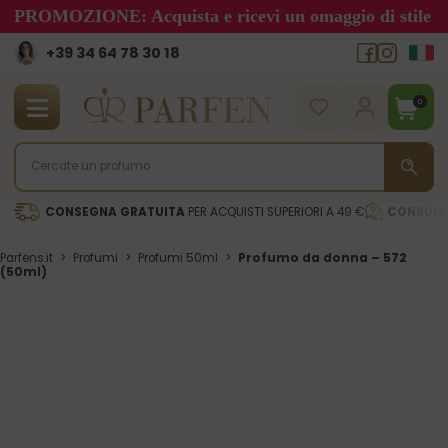
PROMOZIONE: Acquista e ricevi un omaggio di stile
+39 34 64 78 30 18
0
CONSEGNA GRATUITA
PER ACQUISTI SUPERIORI A 49 €
CONSULE
Parfens.it
>
Profumi
>
Profumi 50ml
>
Profumo da donna – 572
(50ml)