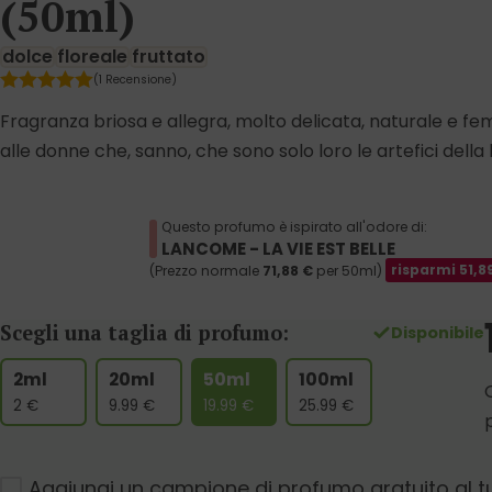
(50ml)
dolce
floreale
fruttato
(1 Recensione)
Fragranza briosa e allegra, molto delicata, naturale e fe
alle donne che, sanno, che sono solo loro le artefici della l
Questo profumo è ispirato all'odore di:
LANCOME - LA VIE EST BELLE
(Prezzo normale
71,88
€
per 50ml)
risparmi
51,8
Scegli una taglia di profumo:
Disponibile
2ml
20ml
50ml
100ml
2
€
9.99
€
19.99
€
25.99
€
Aggiungi un campione di profumo gratuito al t