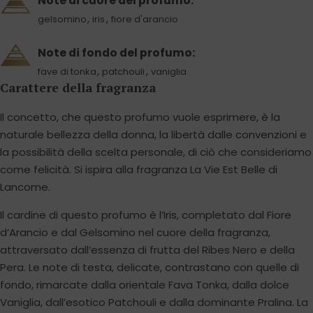
Note di cuore del profumo:
,
,
gelsomino
iris
fiore d'arancio
Note di fondo del profumo:
,
,
fave di tonka
patchouli
vaniglia
Carattere della fragranza
Il concetto, che questo profumo vuole esprimere, è la
naturale bellezza della donna, la libertà dalle convenzioni e
la possibilità della scelta personale, di ciò che consideriamo
come felicità. Si ispira alla fragranza La Vie Est Belle di
Lancome.
Il cardine di questo profumo è l’Iris, completato dal Fiore
d’Arancio e dal Gelsomino nel cuore della fragranza,
attraversato dall’essenza di frutta del Ribes Nero e della
Pera. Le note di testa, delicate, contrastano con quelle di
fondo, rimarcate dalla orientale Fava Tonka, dalla dolce
Vaniglia, dall’esotico Patchouli e dalla dominante Pralina. La