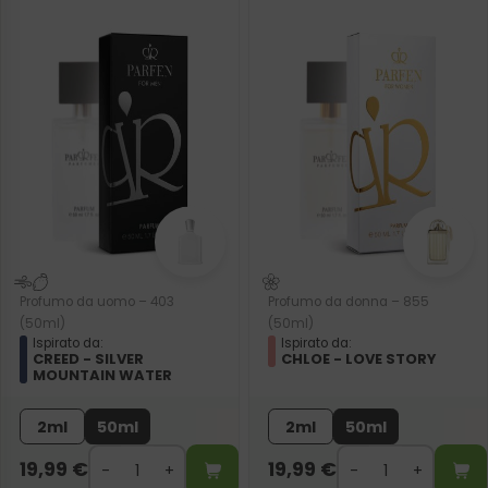
Profumo da uomo – 403
Profumo da donna – 855
(50ml)
(50ml)
Ispirato da:
Ispirato da:
CREED - SILVER
CHLOE - LOVE STORY
MOUNTAIN WATER
2ml
50ml
2ml
50ml
19,99
€
19,99
€