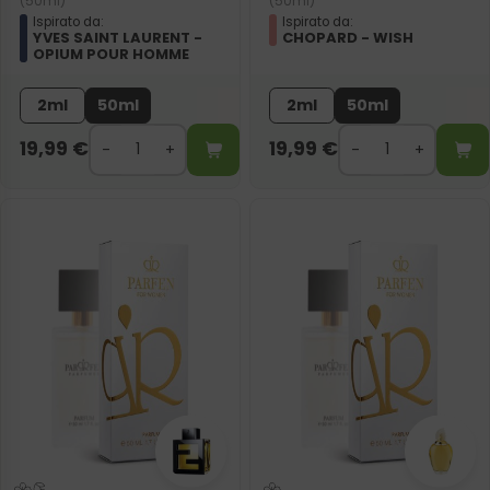
(50ml)
(50ml)
Ispirato da:
Ispirato da:
YVES SAINT LAURENT -
CHOPARD - WISH
OPIUM POUR HOMME
2ml
50ml
2ml
50ml
19,99
€
19,99
€