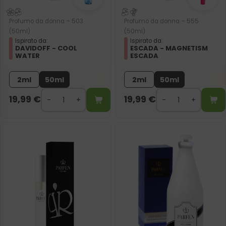
Profumo da donna – 503
Profumo da donna – 555
(50ml)
(50ml)
Ispirato da:
Ispirato da:
DAVIDOFF - COOL
ESCADA - MAGNETISM
WATER
ESCADA
2ml
50ml
2ml
50ml
19,99
€
19,99
€