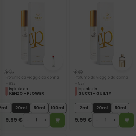
Profumo da viaggio da donna
Profumo da viaggio da donna
– 832
– 527
Ispirato da:
Ispirato da:
KENZO - FLOWER
GUCCI - GUILTY
2ml
20ml
50ml
100ml
2ml
20ml
50ml
9,99
€
9,99
€