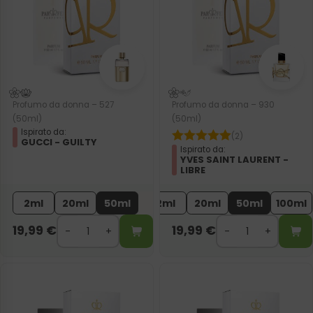
Profumo da donna – 527
Profumo da donna – 930
(50ml)
(50ml)
Ispirato da:
(2)
GUCCI - GUILTY
Ispirato da:
YVES SAINT LAURENT -
LIBRE
2ml
20ml
50ml
2ml
20ml
50ml
100ml
19,99
€
19,99
€