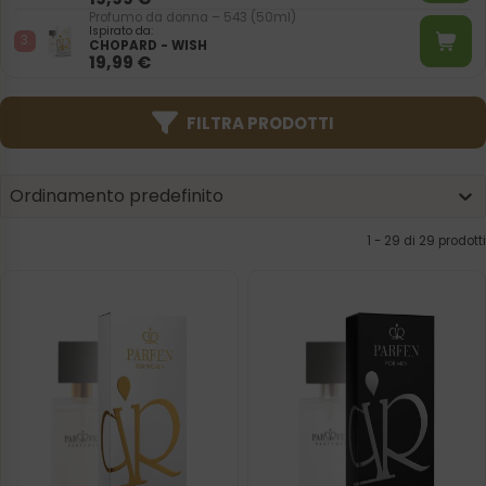
Profumo da donna – 543 (50ml)
Ispirato da:
CHOPARD - WISH
19,99
€
FILTRA PRODOTTI
Product | Sorting
Sort content
Sort content
Ordinamento predefinito
1 - 29 di 29 prodotti