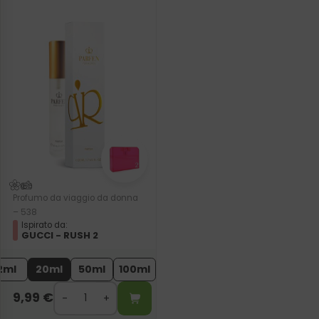
Profumo da viaggio da donna
– 538
Ispirato da:
GUCCI - RUSH 2
2ml
20ml
50ml
100ml
9,99
€