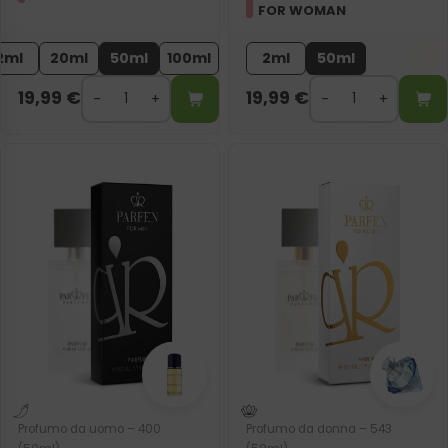
FOR WOMAN
2ml
20ml
50ml
100ml
2ml
50ml
19,99
€
19,99
€
Profumo da uomo – 400
Profumo da donna – 543