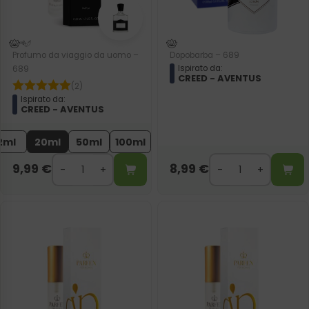
Profumo da viaggio da uomo –
Dopobarba – 689
Ispirato da:
689
CREED - AVENTUS
(2)
Ispirato da:
CREED - AVENTUS
2ml
20ml
50ml
100ml
9,99
€
8,99
€