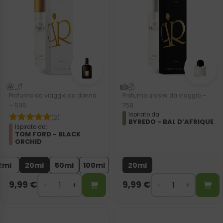
Profumo da viaggio da donna
Profumo unisex da viaggio –
– 595
758
Ispirato da:
(2)
BYREDO - BAL D’AFRIQUE
Ispirato da:
TOM FORD - BLACK
ORCHID
2ml
20ml
50ml
100ml
20ml
9,99
€
9,99
€