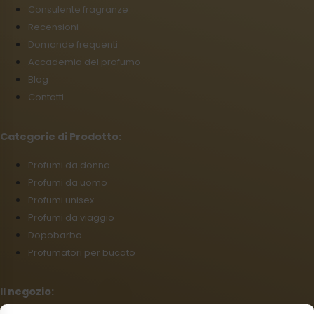
Consulente fragranze
Recensioni
Domande frequenti
Accademia del profumo
Blog
Contatti
Categorie di Prodotto:
Profumi da donna
Profumi da uomo
Profumi unisex
Profumi da viaggio
Dopobarba
Profumatori per bucato
Il negozio: