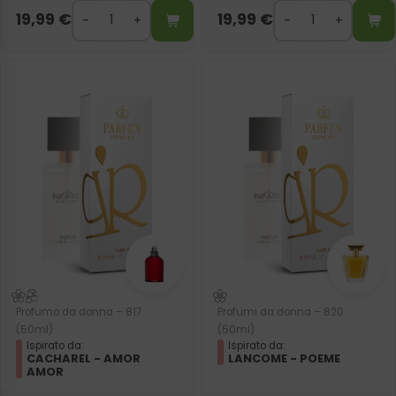
19,99
€
19,99
€
Profumo da donna – 817
Profumi da donna – 820
(50ml)
(50ml)
Ispirato da:
Ispirato da:
CACHAREL - AMOR
LANCOME - POEME
AMOR