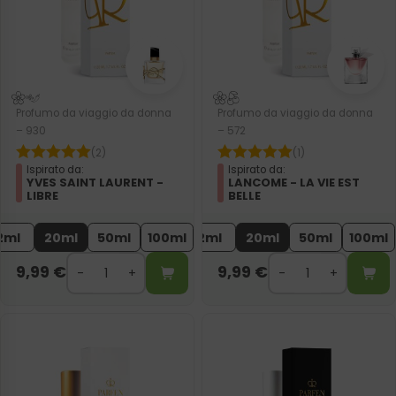
Profumo da viaggio da donna
Profumo da viaggio da donna
– 930
– 572
(2)
(1)
Ispirato da:
Ispirato da:
YVES SAINT LAURENT -
LANCOME - LA VIE EST
LIBRE
BELLE
2ml
20ml
50ml
100ml
2ml
20ml
50ml
100ml
9,99
€
9,99
€