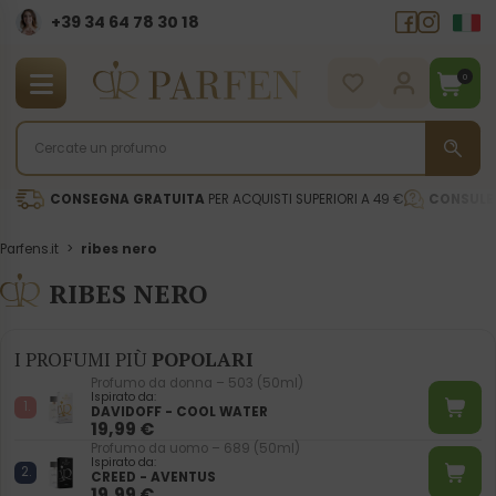
+39 34 64 78 30 18
0
CONSEGNA GRATUITA
PER ACQUISTI SUPERIORI A 49 €
CONSULE
Parfens.it
>
ribes nero
RIBES NERO
I PROFUMI PIÙ
POPOLARI
Profumo da donna – 503 (50ml)
Ispirato da:
DAVIDOFF - COOL WATER
19,99
€
Profumo da uomo – 689 (50ml)
Ispirato da:
CREED - AVENTUS
19,99
€