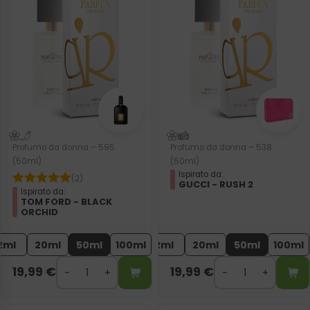
Profumo da donna – 595
Profumo da donna – 538
(50ml)
(50ml)
Ispirato da:
(2)
GUCCI - RUSH 2
Ispirato da:
TOM FORD - BLACK
ORCHID
2ml
20ml
50ml
100ml
2ml
20ml
50ml
100ml
19,99
€
19,99
€