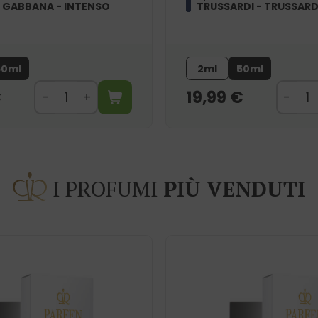
 GABBANA - INTENSO
TRUSSARDI - TRUSSAR
50ml
2ml
50ml
€
19,99
€
I PROFUMI
PIÙ VENDUTI