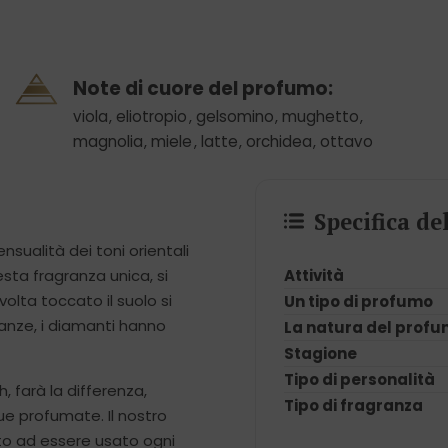
Note di cuore del profumo:
viola
,
eliotropio
,
gelsomino
,
mughetto
,
magnolia
,
miele
,
latte
,
orchidea
,
ottavo
Specifica d
nsualità dei toni orientali
Attività
esta fragranza unica, si
volta toccato il suolo si
Un tipo di profumo
ranze, i diamanti hanno
La natura del prof
Stagione
Tipo di personalità
 farà la differenza,
Tipo di fragranza
que profumate. Il nostro
to ad essere usato ogni