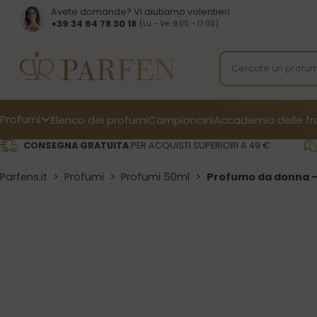
Avete domande? Vi aiutiamo volentieri
+39 34 64 78 30 18
(Lu - Ve: 9:00 - 17:00)
Profumi
Elenco dei profumi
Campioncini
Accademia delle f
CONSEGNA GRATUITA
PER ACQUISTI SUPERIORI A 49 €
Parfens.it
>
Profumi
>
Profumi 50ml
>
Profumo da donna –