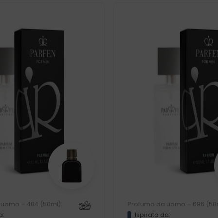
 uomo – 404 (50ml)
Profumo da uomo – 696 (50
a:
Ispirato da: