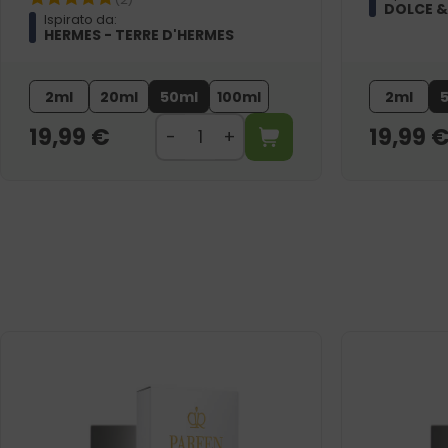
DOLCE &
Ispirato da:
HERMES - TERRE D'HERMES
2ml
20ml
50ml
100ml
2ml
19,99
€
19,99