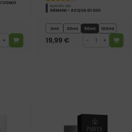
DI UOMO
Ispirato da:
ARMANI - ACQUA DI GIO
2ml
20ml
50ml
100ml
19,99
€