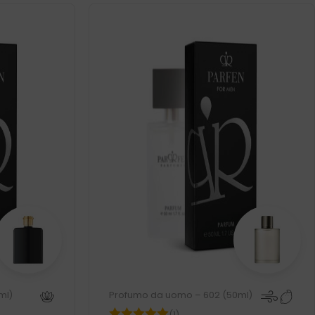
ml)
Profumo da uomo – 602 (50ml)
(1)