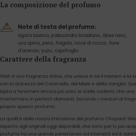
La composizione del profumo
Note di testa del profumo:
agata bianca
,
palissandro brasiliano
,
ribes nero
,
uva spina
,
pera
,
fragola
,
noce di cocco
,
fiore
d'arancio
,
yuzu
,
caprifoglio
Carattere della fragranza
Wish è una fragranza dolce, che unisce in sé il mistero e la se
con la dolcezza del Caramello, del Miele e della Vaniglia. Qu
ispira a fenomeni ancora più unici, le stelle cadenti, che una 
trasformano in perfetti diamanti. Secondo i creatori di frag
proprio questo profumo.
La qualità della nostra imitazione del profumo Chopard-Wish,
rispetto agli originali oggi disponibili, che sono per lo più ac
profumo ha una grande persistenza ed intensità ed è adat