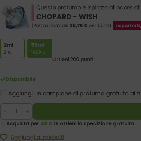
Questo profumo è ispirato all'odore di:
CHOPARD - WISH
(Prezzo normale
28,75
€
per 50ml)
risparmi
8
2ml
50ml
2
€
19.99
€
Ottieni 200 punti
Disponibile
Aggiungi un campione di profumo gratuito al t
-
+
Acquista per
49 €
ie ottieni la spedizione gratuita.
Aggiungi ai preferiti