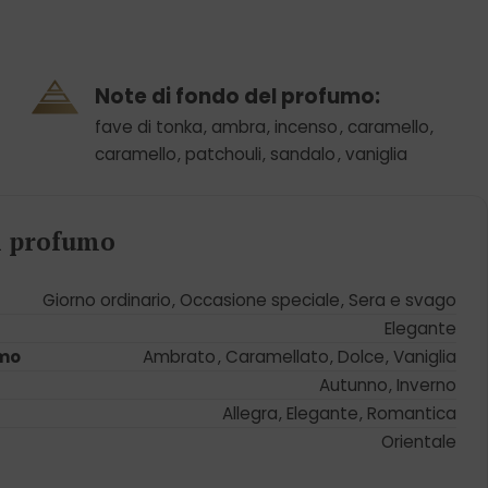
Note di fondo del profumo:
fave di tonka
,
ambra
,
incenso
,
caramello
,
caramello
,
patchouli
,
sandalo
,
vaniglia
el profumo
Giorno ordinario
,
Occasione speciale
,
Sera e svago
Elegante
umo
Ambrato
,
Caramellato
,
Dolce
,
Vaniglia
Autunno
,
Inverno
Allegra
,
Elegante
,
Romantica
Orientale