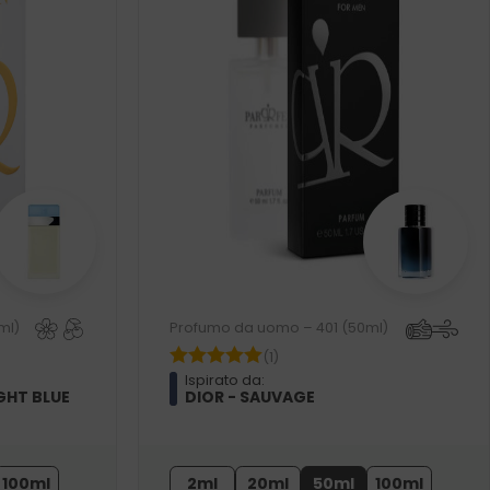
ml)
Profumo da uomo – 401 (50ml)
(1)
Ispirato da:
GHT BLUE
DIOR - SAUVAGE
100ml
2ml
20ml
50ml
100ml