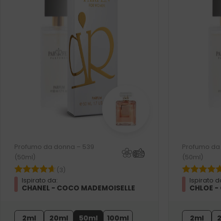
Profumo da donna – 539
Profumo da
(50ml)
(50ml)
(3)
Ispirato da:
Ispirato d
CHANEL - COCO MADEMOISELLE
CHLOE -
2ml
20ml
50ml
100ml
2ml