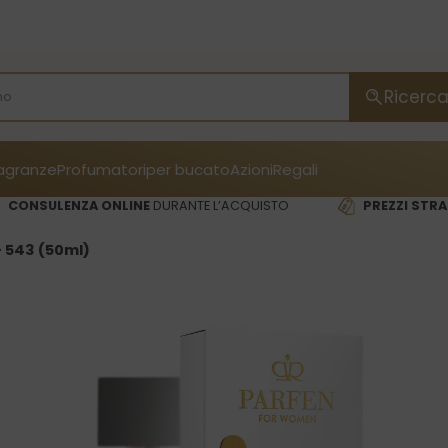
Ricerc
ragranze
Profumatori
per bucato
Azioni
Regali
CONSULENZA ONLINE
DURANTE L’ACQUISTO
PREZZI STRA
 543 (50ml)