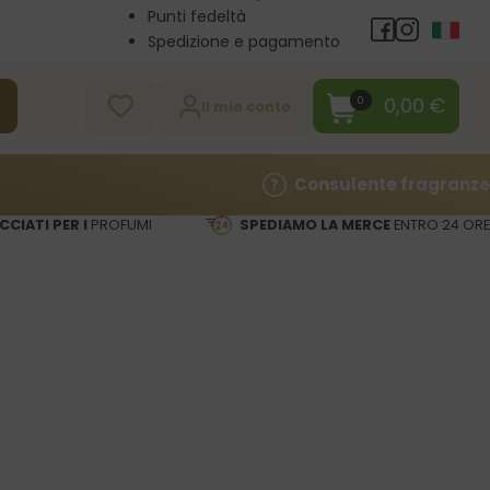
Punti fedeltà
Spedizione e pagamento
Vendita all’ingrosso
Contatti
0,00
€
0
a
Il mio conto
Consulente fragranze
CCIATI PER I
PROFUMI
SPEDIAMO LA MERCE
ENTRO 24 ORE