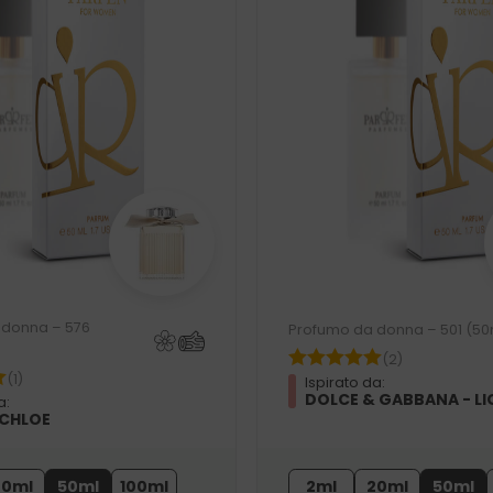
 donna – 576
Profumo da donna – 501 (50
(2)
(1)
Ispirato da:
DOLCE & GABBANA - LI
a:
 CHLOE
20ml
50ml
100ml
2ml
20ml
50ml