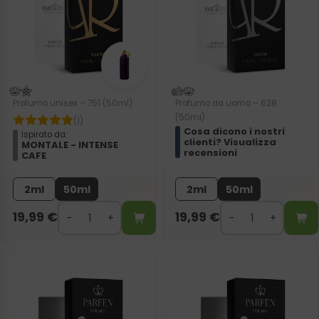
Profumo unisex – 751 (50ml)
Profumo da uomo – 628
(50ml)
(1)
Cosa dicono i nostri
Ispirato da:
clienti? Visualizza
MONTALE - INTENSE
recensioni
CAFE
2ml
50ml
2ml
50ml
19,99
€
19,99
€