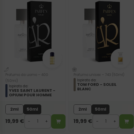
Profumo da uomo – 400
Profumo unisex – 743 (50ml)
Ispirato da:
(50ml)
TOM FORD - SOLEIL
Ispirato da:
BLANC
YVES SAINT LAURENT -
OPIUM POUR HOMME
2ml
50ml
2ml
50ml
19,99
€
19,99
€