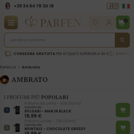
+39 34 64 78 30 18
0
CONSEGNA GRATUITA
PER ACQUISTI SUPERIORI A 49 €
CONSULE
Parfens.it
>
Ambrato
AMBRATO
I PROFUMI PIÙ
POPOLARI
Profumo da uomo – 629 (50ml)
Ispirato da:
BVLGARI - MAN IN BLACK
19,99
€
Profumo unisex – 738 (50ml)
Ispirato da:
MONTALE - CHOCOLATE GREEDY
19,99
€