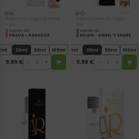
Profumo da viaggio da donna
Profumo unisex da viaggio –
– 937
759
Ispirato da:
Ispirato da:
PRADA - PARADOX
KILIAN - ANGEL’S SHARE
2ml
20ml
50ml
100ml
2ml
20ml
50ml
100ml
9,99
€
9,99
€