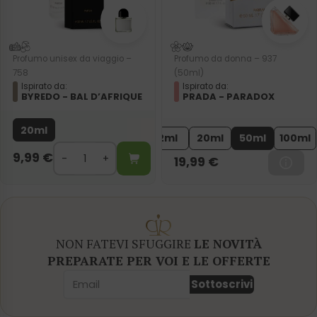
Profumo unisex da viaggio –
Profumo da donna – 937
758
(50ml)
Ispirato da:
Ispirato da:
BYREDO - BAL D’AFRIQUE
PRADA - PARADOX
20ml
2ml
20ml
50ml
100ml
9,99
€
19,99
€
NON FATEVI SFUGGIRE
LE NOVITÀ
PREPARATE PER VOI E LE OFFERTE
Sottoscrivi