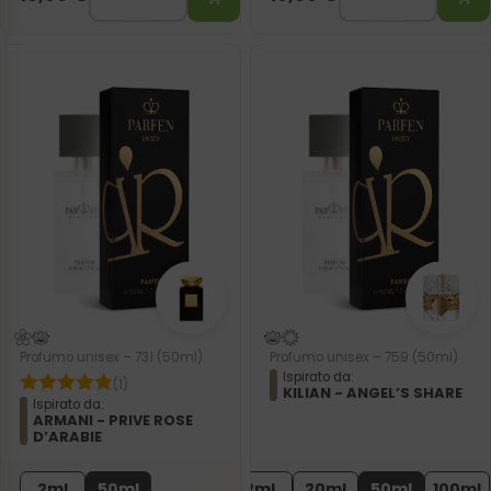
Profumo unisex – 731 (50ml)
Profumo unisex – 759 (50ml)
Ispirato da:
(1)
KILIAN - ANGEL’S SHARE
Ispirato da:
ARMANI - PRIVE ROSE
D’ARABIE
2ml
50ml
2ml
20ml
50ml
100ml