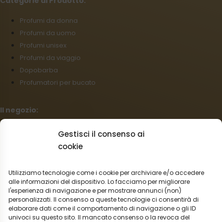
Categorie di Prodotto:
Profumi da donna
Profumi da uomo
Profumi unisex
Profumi da viaggio
Dopobarba
Profumatori per bucato
Il negozio:
Condizioni commerciali
Gestisci il consenso ai
Regolamento per I reclami
cookie
Informazioni sulla spedizione
Impostazioni cookies
Utilizziamo tecnologie come i cookie per archiviare e/o accedere
Vendita all’ingrosso
alle informazioni del dispositivo. Lo facciamo per migliorare
l'esperienza di navigazione e per mostrare annunci (non)
Recesso dal contratto
personalizzati. Il consenso a queste tecnologie ci consentirà di
elaborare dati come il comportamento di navigazione o gli ID
Italiano
univoci su questo sito. Il mancato consenso o la revoca del