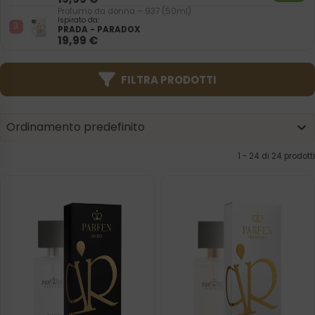
Profumo da donna – 937 (50ml)
Ispirato da:
PRADA - PARADOX
19,99
€
FILTRA PRODOTTI
Product | Sorting
Sort content
Sort content
Ordinamento predefinito
1 - 24 di 24 prodotti