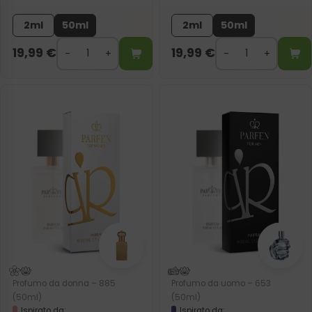
2ml
50ml
2ml
50ml
19,99
€
19,99
€
Profumo da donna – 885
Profumo da uomo – 653
(50ml)
(50ml)
Ispirato da:
Ispirato da: