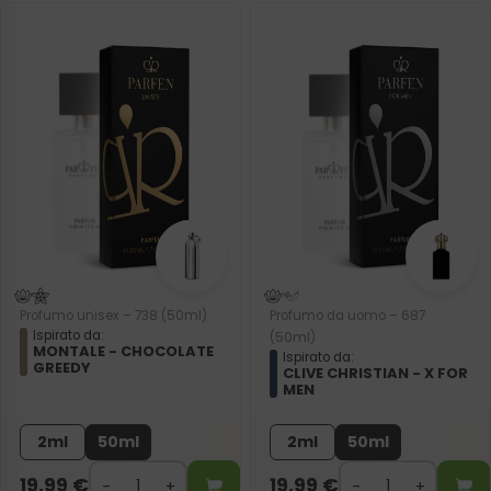
Profumo unisex – 738 (50ml)
Profumo da uomo – 687
Ispirato da:
(50ml)
MONTALE - CHOCOLATE
Ispirato da:
GREEDY
CLIVE CHRISTIAN - X FOR
MEN
2ml
50ml
2ml
50ml
19,99
€
19,99
€