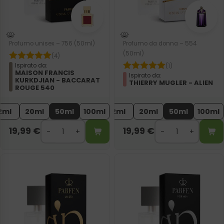
Profumo unisex – 756 (50ml)
Profumo da donna – 554
(50ml)
(4)
Ispirato da:
(1)
MAISON FRANCIS
Ispirato da:
KURKDJIAN - BACCARAT
THIERRY MUGLER - ALIEN
ROUGE 540
2ml
20ml
50ml
100ml
2ml
20ml
50ml
100ml
19,99
€
19,99
€