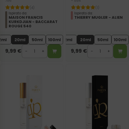
756
– 554
(4)
(1)
Ispirato da:
Ispirato da:
MAISON FRANCIS
THIERRY MUGLER - ALIEN
KURKDJIAN - BACCARAT
ROUGE 540
2ml
20ml
50ml
100ml
2ml
20ml
50ml
100ml
9,99
€
9,99
€