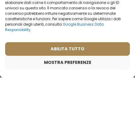
elaborare dati come il comportamento di navigazione o gli ID
univoci su questo sito. Il mancato consenso o la revoca del
consenso potrebbero influire negativamente su determinate
caratteristiche e funzioni. Per sapere come Google utilizza i dati
personali degli utenti, consulta
Google Business Data
Responsibility
.
ABILITA TUTTO
MOSTRA PREFERENZE
Profumo da donna – 903 (50ml)
19,99
€
Ispirato da:
LANCOME - LA NUIT TRESOR
Profumo da donna – 523
Profumo da donna – 530
(50ml)
(50ml)
Cosa dicono i nostri
Ispirato da:
VERSACE - CRYSTAL
clienti? Visualizza
NOIR
recensioni
2ml
50ml
2ml
20ml
50ml
100ml