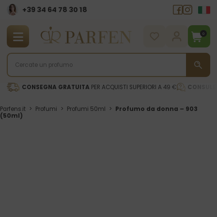
+39 34 64 78 30 18
0
CONSEGNA GRATUITA
PER ACQUISTI SUPERIORI A 49 €
CONSULE
Parfens.it
>
Profumi
>
Profumi 50ml
>
Profumo da donna – 903
(50ml)