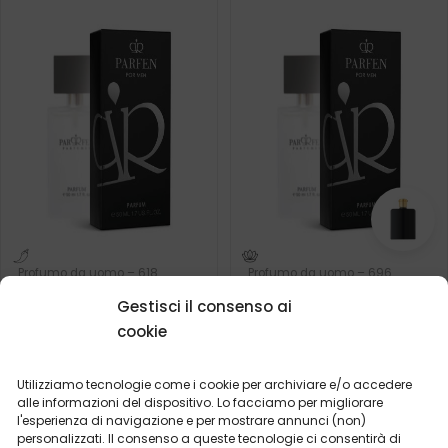
Profumo da uomo – 618
Profumo da uomo – 696
(50ml)
(50ml)
Gestisci il consenso ai
Cosa dicono i nostri
Ispirato da:
TRUSSARDI -
clienti? Visualizza
cookie
TRUSSARDI UOMO
recensioni
Utilizziamo tecnologie come i cookie per archiviare e/o accedere
2ml
50ml
2ml
50ml
alle informazioni del dispositivo. Lo facciamo per migliorare
l'esperienza di navigazione e per mostrare annunci (non)
19,99
€
19,99
€
personalizzati. Il consenso a queste tecnologie ci consentirà di