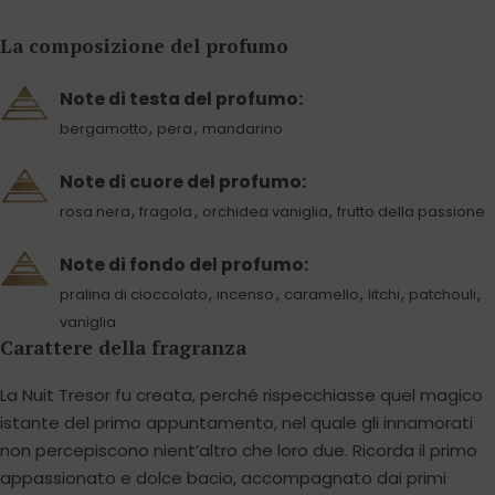
La composizione del profumo
Note di testa del profumo:
,
,
bergamotto
pera
mandarino
Note di cuore del profumo:
,
,
,
rosa nera
fragola
orchidea vaniglia
frutto della passione
Note di fondo del profumo:
,
,
,
,
,
pralina di cioccolato
incenso
caramello
litchi
patchouli
vaniglia
Carattere della fragranza
La Nuit Tresor fu creata, perché rispecchiasse quel magico
istante del primo appuntamento, nel quale gli innamorati
non percepiscono nient’altro che loro due. Ricorda il primo
appassionato e dolce bacio, accompagnato dai primi