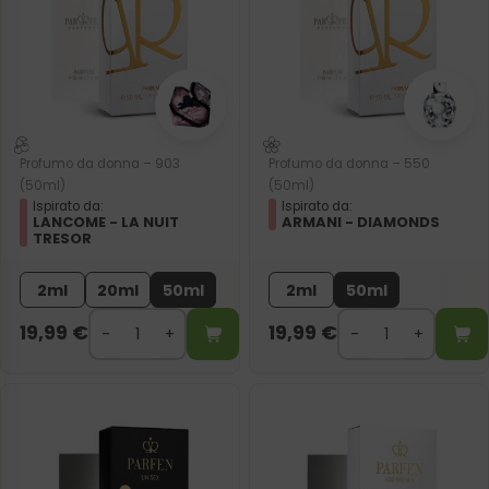
Profumo da donna – 903
Profumo da donna – 550
(50ml)
(50ml)
Ispirato da:
Ispirato da:
LANCOME - LA NUIT
ARMANI - DIAMONDS
TRESOR
2ml
20ml
50ml
2ml
50ml
19,99
€
19,99
€