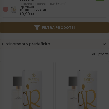
Profumo da donna – 534 (50ml)
Ispirato da:
GUCCI - ENVY ME
19,99
€
FILTRA PRODOTTI
Product | Sorting
Sort content
Sort content
Ordinamento predefinito
1 - 11 di 11 prodotti