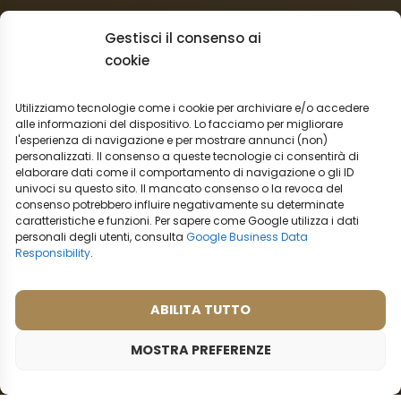
Il negozio:
Gestisci il consenso ai
Condizioni commerciali
cookie
Regolamento per I reclami
Informazioni sulla spedizione
Utilizziamo tecnologie come i cookie per archiviare e/o accedere
Impostazioni cookies
alle informazioni del dispositivo. Lo facciamo per migliorare
l'esperienza di navigazione e per mostrare annunci (non)
Vendita all’ingrosso
personalizzati. Il consenso a queste tecnologie ci consentirà di
Recesso dal contratto
elaborare dati come il comportamento di navigazione o gli ID
univoci su questo sito. Il mancato consenso o la revoca del
consenso potrebbero influire negativamente su determinate
Italiano
caratteristiche e funzioni. Per sapere come Google utilizza i dati
personali degli utenti, consulta
Google Business Data
Opzioni di trasporto:
Responsibility
.
Opzioni di pagamento:
ABILITA TUTTO
MOSTRA PREFERENZE
© 2026 - Tutti i diritti riservati
Creato dalla piattaforma digitale
Ametica
.