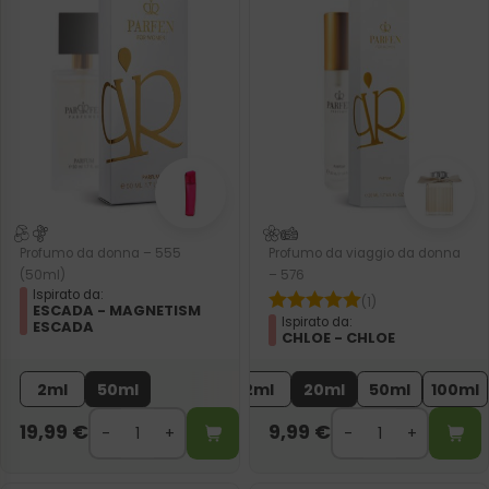
Profumo da donna – 555
Profumo da viaggio da donna
(50ml)
– 576
Ispirato da:
(1)
ESCADA - MAGNETISM
Ispirato da:
ESCADA
CHLOE - CHLOE
2ml
50ml
2ml
20ml
50ml
100ml
19,99
€
9,99
€