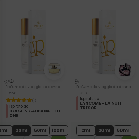
Profumo da viaggio da donna
Profumo da viaggio da donna
– 558
– 903
Ispirato da:
(1)
LANCOME - LA NUIT
Ispirato da:
TRESOR
DOLCE & GABBANA - THE
ONE
2ml
20ml
50ml
100ml
2ml
20ml
50ml