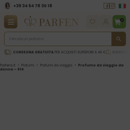
+39 34 64 78 30 18
0
CONSEGNA GRATUITA
PER ACQUISTI SUPERIORI A 49 €
CONSULE
Parfens.it
>
Profumi
>
Profumi da viaggio
>
Profumo da viaggio da
donna – 914