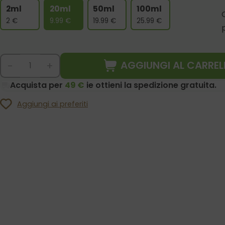
2ml
20ml
50ml
100ml
2
€
9.99
€
19.99
€
25.99
€
AGGIUNGI AL CARREL
-
+
Acquista per
49 €
ie ottieni la spedizione gratuita.
Aggiungi ai preferiti