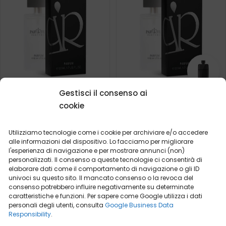
Gestisci il consenso ai
Profumo da uomo – 622
Profumo da uomo – 612
cookie
(50ml)
(50ml)
Cosa dicono i nostri
Ispirato da:
GUCCI - GUILTY
clienti? Visualizza
Utilizziamo tecnologie come i cookie per archiviare e/o accedere
recensioni
alle informazioni del dispositivo. Lo facciamo per migliorare
l'esperienza di navigazione e per mostrare annunci (non)
2ml
50ml
2ml
50ml
personalizzati. Il consenso a queste tecnologie ci consentirà di
elaborare dati come il comportamento di navigazione o gli ID
19,99
€
19,99
€
univoci su questo sito. Il mancato consenso o la revoca del
consenso potrebbero influire negativamente su determinate
caratteristiche e funzioni. Per sapere come Google utilizza i dati
personali degli utenti, consulta
Google Business Data
Responsibility
.