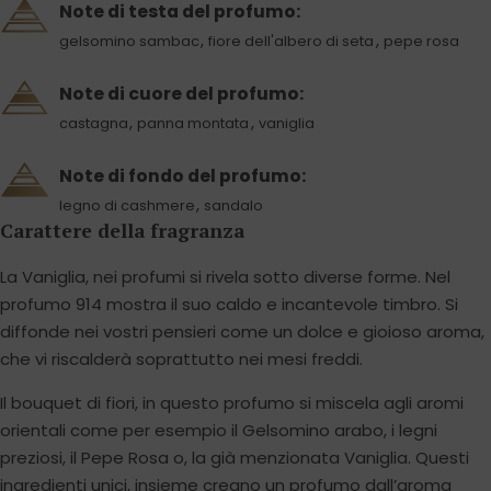
Note di testa del profumo:
,
,
gelsomino sambac
fiore dell'albero di seta
pepe rosa
Note di cuore del profumo:
,
,
castagna
panna montata
vaniglia
Note di fondo del profumo:
,
legno di cashmere
sandalo
Carattere della fragranza
La Vaniglia, nei profumi si rivela sotto diverse forme. Nel
profumo 914 mostra il suo caldo e incantevole timbro. Si
diffonde nei vostri pensieri come un dolce e gioioso aroma,
che vi riscalderà soprattutto nei mesi freddi.
Il bouquet di fiori, in questo profumo si miscela agli aromi
orientali come per esempio il Gelsomino arabo, i legni
preziosi, il Pepe Rosa o, la già menzionata Vaniglia. Questi
ingredienti unici, insieme creano un profumo dall’aroma