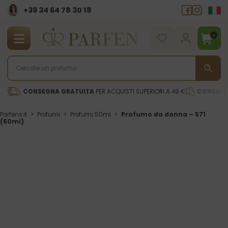
+39 34 64 78 30 18
0
CONSEGNA GRATUITA
PER ACQUISTI SUPERIORI A 49 €
CONSULE
Parfens.it
>
Profumi
>
Profumi 50ml
>
Profumo da donna – 571
(50ml)