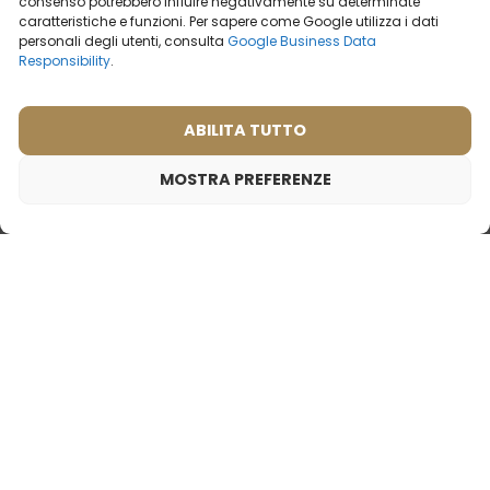
consenso potrebbero influire negativamente su determinate
caratteristiche e funzioni. Per sapere come Google utilizza i dati
personali degli utenti, consulta
Google Business Data
Responsibility
.
ABILITA TUTTO
MOSTRA PREFERENZE
Profumo da donna – 571 (50ml)
19,99
€
Ispirato da:
GUERLAIN - LA PETITE ROBE NOIR
Profumo da uomo – 694
Profumo da donna – 501
(50ml)
(50ml)
Cosa dicono i nostri
(2)
clienti? Visualizza
Ispirato da:
recensioni
DOLCE & GABBANA -
LIGHT BLUE
2ml
50ml
2ml
20ml
50ml
100ml