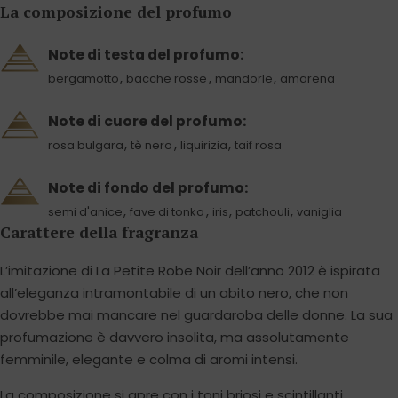
La composizione del profumo
Note di testa del profumo:
,
,
,
bergamotto
bacche rosse
mandorle
amarena
Note di cuore del profumo:
,
,
,
rosa bulgara
tè nero
liquirizia
taif rosa
Note di fondo del profumo:
,
,
,
,
semi d'anice
fave di tonka
iris
patchouli
vaniglia
Carattere della fragranza
L’imitazione di La Petite Robe Noir dell’anno 2012 è ispirata
all’eleganza intramontabile di un abito nero, che non
dovrebbe mai mancare nel guardaroba delle donne. La sua
profumazione è davvero insolita, ma assolutamente
femminile, elegante e colma di aromi intensi.
La composizione si apre con i toni briosi e scintillanti