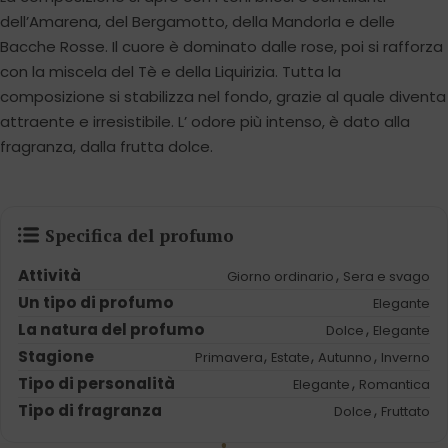
dell’Amarena, del Bergamotto, della Mandorla e delle
Bacche Rosse. Il cuore è dominato dalle rose, poi si rafforza
con la miscela del Tè e della Liquirizia. Tutta la
composizione si stabilizza nel fondo, grazie al quale diventa
attraente e irresistibile. L’ odore più intenso, è dato alla
fragranza, dalla frutta dolce.
Specifica del profumo
Attività
,
Giorno ordinario
Sera e svago
Un tipo di profumo
Elegante
La natura del profumo
,
Dolce
Elegante
Stagione
,
,
,
Primavera
Estate
Autunno
Inverno
Tipo di personalità
,
Elegante
Romantica
Tipo di fragranza
,
Dolce
Fruttato