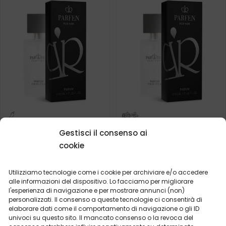
Profumo da uomo – 618
Profumo da uomo – 624
Gestisci il consenso ai
(50ml)
(50ml)
Cosa dicono i nostri
Cosa dicono i nostri
cookie
clienti? Visualizza
clienti? Visualizza
recensioni
recensioni
Utilizziamo tecnologie come i cookie per archiviare e/o accedere
alle informazioni del dispositivo. Lo facciamo per migliorare
2ml
50ml
2ml
20ml
50ml
100ml
l'esperienza di navigazione e per mostrare annunci (non)
personalizzati. Il consenso a queste tecnologie ci consentirà di
19,99
€
19,99
€
elaborare dati come il comportamento di navigazione o gli ID
univoci su questo sito. Il mancato consenso o la revoca del