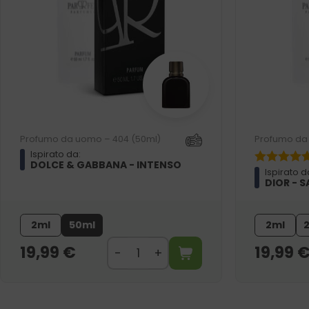
Profumo da uomo – 404 (50ml)
Profumo da 
Ispirato da:
DOLCE & GABBANA - INTENSO
Ispirato d
DIOR - 
2ml
50ml
2ml
19,99
€
19,99