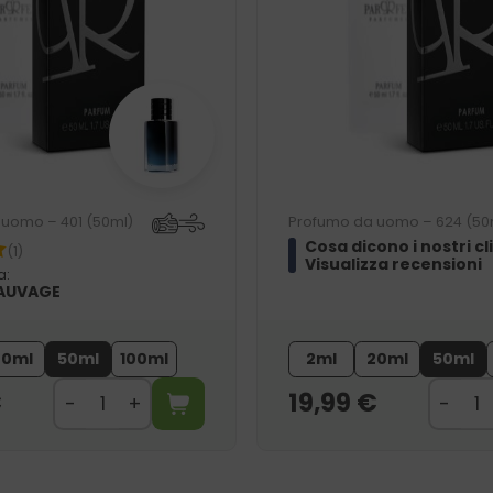
uomo – 401 (50ml)
Profumo da uomo – 624 (50
Cosa dicono i nostri cl
(1)
Visualizza recensioni
a:
SAUVAGE
20ml
50ml
100ml
2ml
20ml
50ml
€
19,99
€