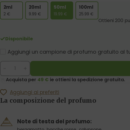
2ml
20ml
50ml
100ml
2
€
9.99
€
19.99
€
25.99
€
Ottieni 200 pu
Disponibile
Aggiungi un campione di profumo gratuito al t
-
+
Acquista per
49 €
ie ottieni la spedizione gratuita.
Aggiungi ai preferiti
La composizione del profumo
Note di testa del profumo:
bergamotto
,
bacche rosse
,
calypsone