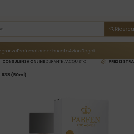
Ricerc
ragranze
Profumatori
per bucato
Azioni
Regali
CONSULENZA ONLINE
DURANTE L’ACQUISTO
PREZZI STRA
 938 (50ml)