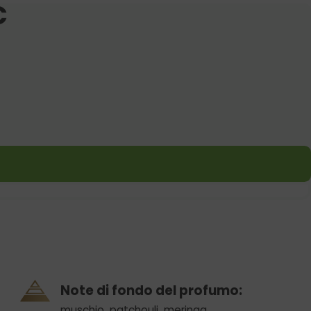
€
Note di fondo del profumo:
muschio
,
patchouli
,
meringa