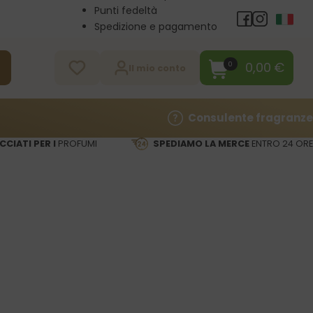
Punti fedeltà
Spedizione e pagamento
Vendita all’ingrosso
Contatti
0,00
€
0
a
Il mio conto
Consulente fragranze
CCIATI PER I
PROFUMI
SPEDIAMO LA MERCE
ENTRO 24 ORE