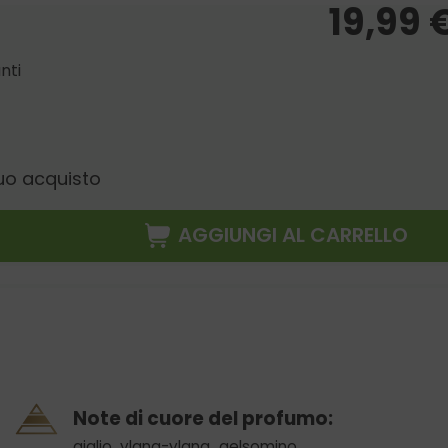
19,99
nti
uo acquisto
AGGIUNGI AL CARRELLO
Note di cuore del profumo:
giglio
,
ylang-ylang
,
gelsomino