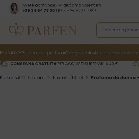
Avete domande? Vi aiutiamo volentieri
+39 34 64 78 30 18
(Lu - Ve: 9:00 - 17:00)
Profumi
Elenco dei profumi
Campioncini
Accademia delle f
CONSEGNA GRATUITA
PER ACQUISTI SUPERIORI A 49 €
Parfens.it
>
Profumi
>
Profumi 50ml
>
Profumo da donna –