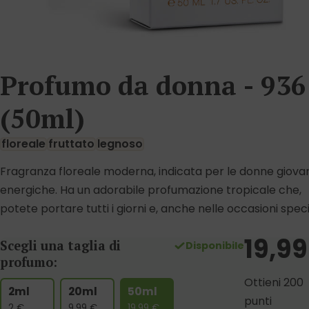
Profumo da donna - 936
(50ml)
floreale
fruttato
legnoso
Fragranza floreale moderna, indicata per le donne giovan
energiche. Ha un adorabile profumazione tropicale che,
potete portare tutti i giorni e, anche nelle occasioni specia
19,99
Scegli una taglia di
Disponibile
profumo:
Ottieni 200
2ml
20ml
50ml
punti
2
€
9.99
€
19.99
€