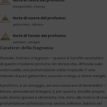
Note di testa del profumo:
,
bergamotto
mango
Note di cuore del profumo:
,
gelsomino
olibano
Note di fondo del profumo:
,
sandalo
vaniglia
Carattere della fragranza
Floreale, fruttato e legnoso – questo è il profilo aromatico
di questo moderno profumo da donna che, diffonde sulla
vostra pelle, una profumazione calda tropicale. E‘ una
miscela di puro gelsomino, succoso mango e dolce vaniglia.
Il profumo, è un omaggio, ad una nuova era di femminilità –
briosa, sensuale ed energica. E, per questo, eccelle, proprio
sulle donne giovani e dinamiche che, sono alla ricerca di una
profumazione sofisticata ma, anche, brillante. Adatto ad