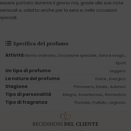
essere portato durante il giorno ma, grazie alle sue note
sensuali e, adatto anche per la sera e, nelle occasioni
speciali.
Specifica del profumo
Attività
,
,
,
Giorno ordinario
Occasione speciale
Sera e svago
Sport
Un tipo di profumo
Leggero
La natura del profumo
,
Dolce
Energico
Stagione
,
,
Primavera
Estate
Autunno
Tipo di personalità
,
,
Allegra
Avventurosa
Romantica
Tipo di fragranza
,
,
Floreale
Fruttato
Legnoso
RECENSIONI
DEL CLIENTE