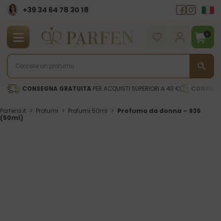
+39 34 64 78 30 18
0
CONSEGNA GRATUITA
PER ACQUISTI SUPERIORI A 49 €
CONSULE
Parfens.it
>
Profumi
>
Profumi 50ml
>
Profumo da donna – 936
(50ml)