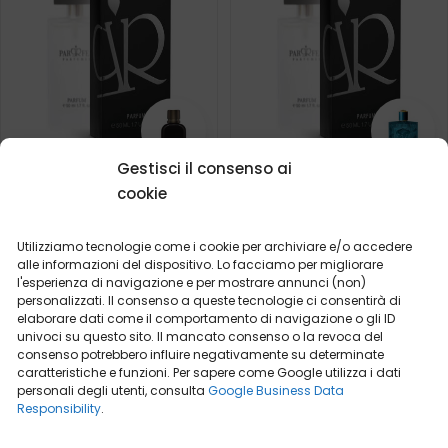
Gestisci il consenso ai
Profumo da uomo – 404
Profumo da uomo – 647
cookie
(50ml)
(50ml)
Ispirato da:
Ispirato da:
DOLCE & GABBANA -
VERSACE - EROS
Utilizziamo tecnologie come i cookie per archiviare e/o accedere
INTENSO
alle informazioni del dispositivo. Lo facciamo per migliorare
l'esperienza di navigazione e per mostrare annunci (non)
2ml
50ml
2ml
20ml
50ml
100ml
personalizzati. Il consenso a queste tecnologie ci consentirà di
elaborare dati come il comportamento di navigazione o gli ID
19,99
€
19,99
€
univoci su questo sito. Il mancato consenso o la revoca del
consenso potrebbero influire negativamente su determinate
caratteristiche e funzioni. Per sapere come Google utilizza i dati
personali degli utenti, consulta
Google Business Data
Responsibility
.