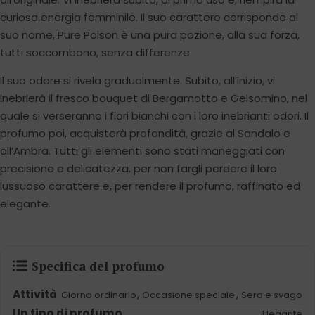
curiosa energia femminile. Il suo carattere corrisponde al
suo nome, Pure Poison è una pura pozione, alla sua forza,
tutti soccombono, senza differenze.
Il suo odore si rivela gradualmente. Subito, all’inizio, vi
inebrierà il fresco bouquet di Bergamotto e Gelsomino, nel
quale si verseranno i fiori bianchi con i loro inebrianti odori. Il
profumo poi, acquisterà profondità, grazie al Sandalo e
all’Ambra. Tutti gli elementi sono stati maneggiati con
precisione e delicatezza, per non fargli perdere il loro
lussuoso carattere e, per rendere il profumo, raffinato ed
elegante.
Specifica del profumo
Attività
,
,
Giorno ordinario
Occasione speciale
Sera e svago
Un tipo di profumo
Elegante