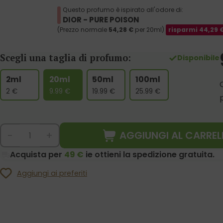
Questo profumo è ispirato all'odore di:
DIOR - PURE POISON
(Prezzo normale
54,28
€
per 20ml)
risparmi
44,29
Scegli una taglia di profumo:
Disponibile
2ml
20ml
50ml
100ml
2
€
9.99
€
19.99
€
25.99
€
AGGIUNGI AL CARREL
-
+
Acquista per
49 €
ie ottieni la spedizione gratuita.
Aggiungi ai preferiti