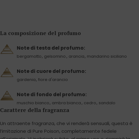
La composizione del profumo
Note di testa del profumo:
,
,
,
bergamotto
gelsomino
arancia
mandarino siciliano
Note di cuore del profumo:
,
gardenia
fiore d'arancio
Note di fondo del profumo:
,
,
,
muschio bianco
ambra bianca
cedro
sandalo
Carattere della fragranza
Un attraente fragranza, che vi renderà sensuali, questa è
l’imitazione di Pure Poison, completamente fedele
all’originale. Vi inebrierà subito, al primo uso e, riempirà la