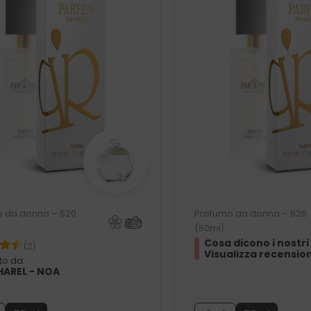
 da donna – 520
Profumo da donna – 926
(50ml)
Cosa dicono i nostri 
(2)
Visualizza recension
to da:
AREL - NOA