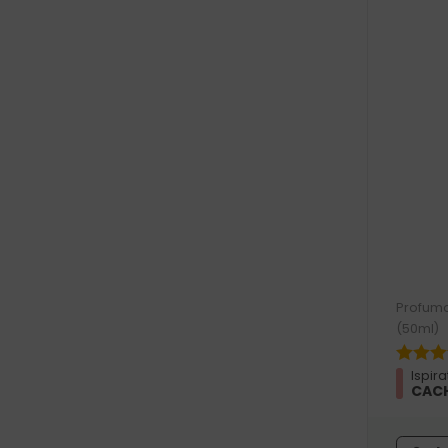
Profumo
(50ml)
Ispira
CACH