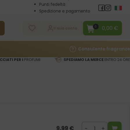
Punti fedeltà
Spedizione e pagamento
Vendita all’ingrosso
Contatti
0,00
€
0
a
Il mio conto
Consulente fragranze
CCIATI PER I
PROFUMI
SPEDIAMO LA MERCE
ENTRO 24 ORE
9,99
€