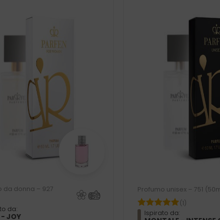
 da donna – 927
Profumo unisex – 751 (50m
(1)
to da:
Ispirato da:
 - JOY