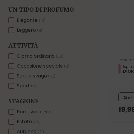
UN TIPO DI PROFUMO
UN TIPO DI PROFUMO
Elegante
(10)
Leggero
(16)
ATTIVITÀ
ATTIVITÀ
Giorno ordinario
(26)
Profumo
Occasione speciale
(8)
Ispira
DIOR
Sera e svago
(22)
Sport
(16)
2ml
STAGIONE
19,9
STAGIONE
Primavera
(26)
Estate
(26)
Autunno
(21)