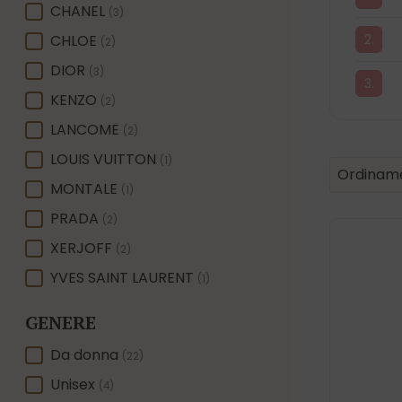
CHANEL
(3)
CHLOE
(2)
DIOR
(3)
KENZO
(2)
LANCOME
(2)
LOUIS VUITTON
(1)
Product 
Sort conte
Sort con
Ordiname
MONTALE
(1)
PRADA
(2)
XERJOFF
(2)
YVES SAINT LAURENT
(1)
GENERE
GENERE
Da donna
(22)
Unisex
(4)