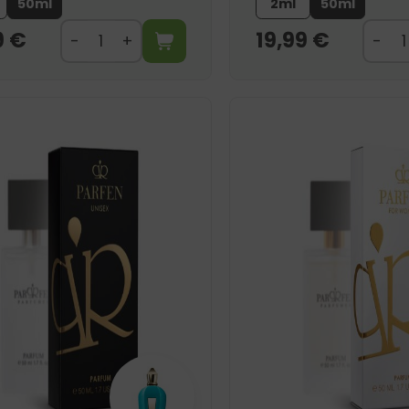
50ml
2ml
50ml
9
€
19,99
€