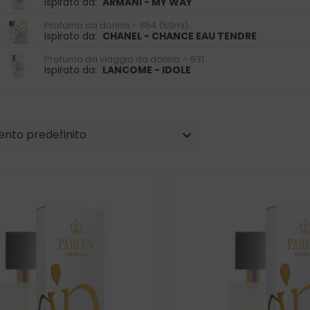
Ispirato da:
ARMANI - MY WAY
Profumo da donna – 854 (50ml)
Ispirato da:
CHANEL - CHANCE EAU TENDRE
Profumo da viaggio da donna – 931
Ispirato da:
LANCOME - IDOLE
| Sorting
nt
tent
nto predefinito