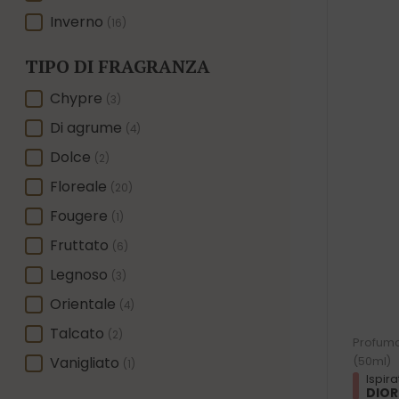
Inverno
(16)
TIPO DI FRAGRANZA
TIPO DI FRAGRANZA
Chypre
(3)
Di agrume
(4)
Dolce
(2)
Floreale
(20)
Fougere
(1)
Fruttato
(6)
Legnoso
(3)
Orientale
(4)
Talcato
(2)
Profumo
Vanigliato
(50ml)
(1)
Ispira
DIOR