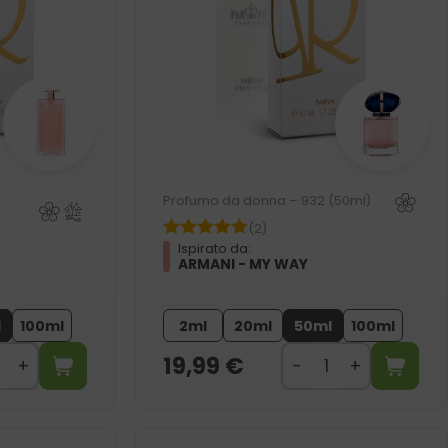
Profumo da donna – 932 (50ml)
(2)
Ispirato da:
ARMANI - MY WAY
l
100ml
2ml
20ml
50ml
100ml
19,99
€