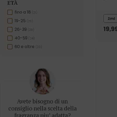
ETÀ
ETÀ
fino a 18
(21)
2ml
19-25
(26)
19,9
26-39
(26)
40-59
(24)
60 e oltre
(20)
Avete bisogno di un
consiglio nella scelta della
fragranza piu’ adatta?