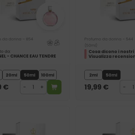
 da donna – 854
Profumo da donna – 544
(50ml)
Cosa dicono i nostri 
to da:
EL - CHANCE EAU TENDRE
Visualizza recension
20ml
50ml
100ml
2ml
50ml
9
€
19,99
€