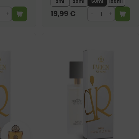
2ml
20ml
50ml
100ml
19,99
€