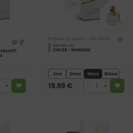
Profumo da donna – 933 (50ml)
Ispirato da:
CHLOE - NOMADE
clienti?
i
2ml
20ml
50ml
100ml
19,99
€