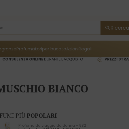
Ricerc
ragranze
Profumatori
per bucato
Azioni
Regali
CONSULENZA ONLINE
DURANTE L’ACQUISTO
PREZZI STRA
MUSCHIO BIANCO
OFUMI PIÙ
POPOLARI
Profumo da viaggio da donna – 932