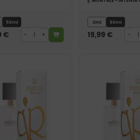
MONTALE - INTENSE 
50ml
2ml
50ml
9
€
19,99
€