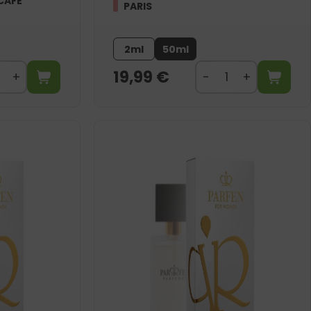
CAFE
PARIS
2ml
50ml
19,99
€