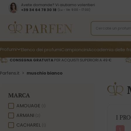
Avete domande? Vi aiutiamo volentieri
+39 34 64 78 30 18
(Lu - Ve: 9:00 - 17:00)
Profumi
Elenco dei profumi
Campioncini
Accademia delle f
CONSEGNA GRATUITA
PER ACQUISTI SUPERIORI A 49 €
Parfens.it
>
muschio bianco
MARCA
MARCA
AMOUAGE
(1)
ARMANI
(2)
I PR
CACHAREL
(1)