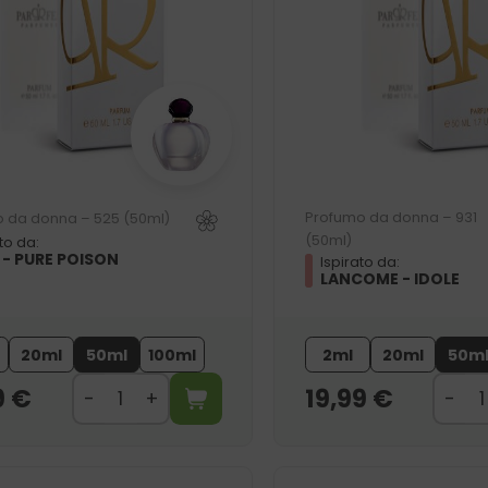
Profumo da donna – 931
 da donna – 525 (50ml)
(50ml)
to da:
 - PURE POISON
Ispirato da:
LANCOME - IDOLE
20ml
50ml
100ml
2ml
20ml
50m
9
€
19,99
€