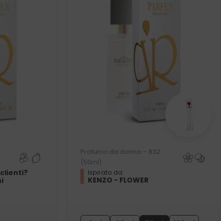
Profumo da donna – 832
(50ml)
clienti?
Ispirato da:
KENZO - FLOWER
i