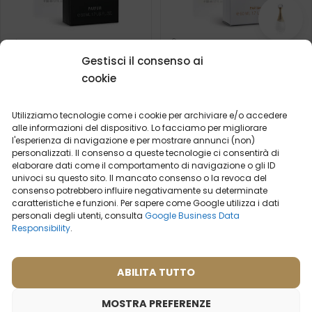
Profumo da uomo – 694
Profumo da donna – 526
Gestisci il consenso ai
(50ml)
(50ml)
cookie
Cosa dicono i nostri
Ispirato da:
DIOR - J'ADOR
clienti? Visualizza
recensioni
Utilizziamo tecnologie come i cookie per archiviare e/o accedere
alle informazioni del dispositivo. Lo facciamo per migliorare
2ml
50ml
2ml
20ml
50ml
100ml
l'esperienza di navigazione e per mostrare annunci (non)
personalizzati. Il consenso a queste tecnologie ci consentirà di
19,99
€
19,99
€
elaborare dati come il comportamento di navigazione o gli ID
univoci su questo sito. Il mancato consenso o la revoca del
consenso potrebbero influire negativamente su determinate
caratteristiche e funzioni. Per sapere come Google utilizza i dati
personali degli utenti, consulta
Google Business Data
Responsibility
.
ABILITA TUTTO
MOSTRA PREFERENZE