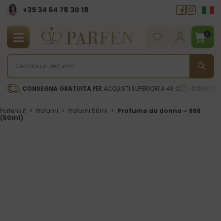
+39 34 64 78 30 18
0
CONSEGNA GRATUITA
PER ACQUISTI SUPERIORI A 49 €
CONSULE
Parfens.it
>
Profumi
>
Profumi 50ml
>
Profumo da donna – 866
(50ml)