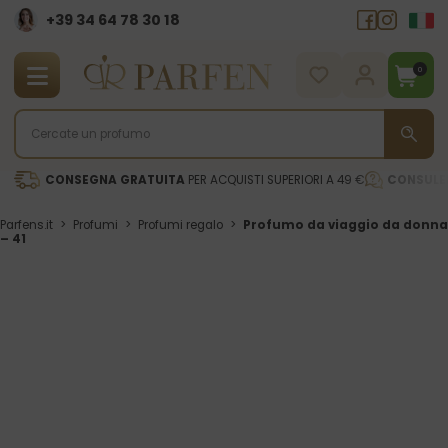
+39 34 64 78 30 18
0
CONSEGNA GRATUITA
PER ACQUISTI SUPERIORI A 49 €
CONSULE
Parfens.it
>
Profumi
>
Profumi regalo
>
Profumo da viaggio da donna
– 41