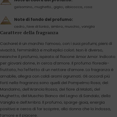
,
,
,
,
gelsomino
mughetto
giglio
albicocca
rosa
Note di fondo del profumo:
,
,
,
,
cedro
fave di tonka
ambra
muschio
vaniglia
Carattere della fragranza
Cacharel è un marchio famoso, con i suoi profumi, pieni di
vivacità, femminilità e molteplici colori. Non è diverso,
neanche il profumo, ispirato al flacone Amor Amor. Indicato
per giovani donne, in cerca d’amore. Il profumo floreale-
fruttato, ha l’effetto di un nettare d’amore. La fragranza è
amabile, allegra con caldi aromi agrumati. Gli accordi più
forti nella fragranza sono quelli del Pompelmo Rosa, del
Mandarino, dell’Arancia Rossa, del fiore di Malati, del
Mughetto, del Muschio Bianco del Legno di Sandalo, della
Vaniglia e dell’Ambra. Il profumo, sparge gioia, energia
positiva e cerca di far scoprire, alla donna che lo indossa,
l’amore e il piacere.