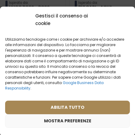
Ispirato da:
Ispirato da:
HUGO BOSS - BOSS
BVLGARI - AQVA
BOTTLED
Gestisci il consenso ai
cookie
2ml
20ml
50ml
100ml
2ml
50ml
19,99
€
19,99
€
Utilizziamo tecnologie come i cookie per archiviare e/o accedere
alle informazioni del dispositivo. Lo facciamo per migliorare
l'esperienza di navigazione e per mostrare annunci (non)
personalizzati. Il consenso a queste tecnologie ci consentirà di
elaborare dati come il comportamento di navigazione o gli ID
univoci su questo sito. Il mancato consenso o la revoca del
consenso potrebbero influire negativamente su determinate
caratteristiche e funzioni. Per sapere come Google utilizza i dati
personali degli utenti, consulta
Google Business Data
Responsibility
.
ABILITA TUTTO
MOSTRA PREFERENZE