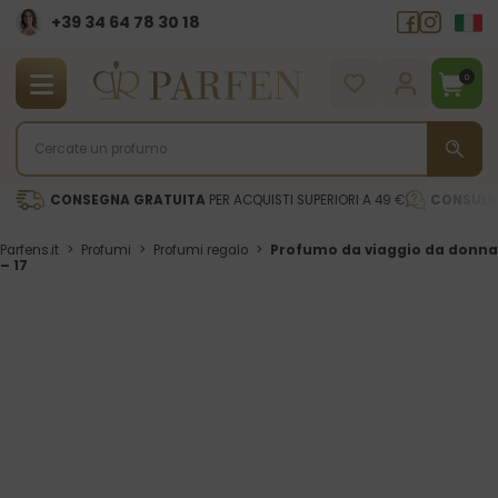
+39 34 64 78 30 18
0
CONSEGNA GRATUITA
PER ACQUISTI SUPERIORI A 49 €
CONSULE
Parfens.it
>
Profumi
>
Profumi regalo
>
Profumo da viaggio da donna
– 17