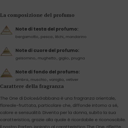
La composizione del profumo
Note di testa del profumo:
,
,
,
bergamotto
pesca
litchi
mandarino
Note di cuore del profumo:
,
,
,
gelsomino
mughetto
giglio
prugna
Note di fondo del profumo:
,
,
,
ambra
muschio
vaniglia
vetiver
Carattere della fragranza
The One di Dolce&Gabbana è una fragranza orientale,
floreale-fruttata, particolare che, diffonde intorno a sé,
calore e sensualità. Diventa per la donna, subito la sua
caratteristica, grazie alla quale è ricordabile e riconoscibile.
Il nostro Parfen, ispirato al caratteristico The One, riflette