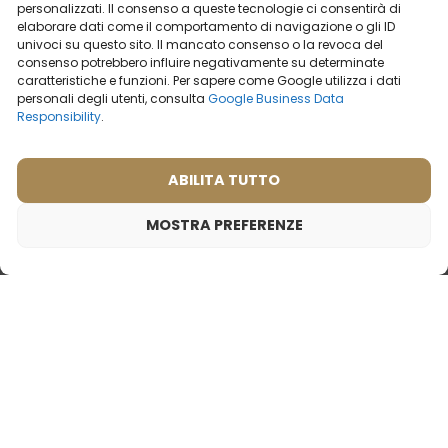
clienti? Visualizza
clienti? Visualizza
personalizzati. Il consenso a queste tecnologie ci consentirà di
recensioni
recensioni
elaborare dati come il comportamento di navigazione o gli ID
univoci su questo sito. Il mancato consenso o la revoca del
consenso potrebbero influire negativamente su determinate
2ml
20ml
50ml
100ml
2ml
50ml
caratteristiche e funzioni. Per sapere come Google utilizza i dati
personali degli utenti, consulta
Google Business Data
19,99
€
19,99
€
Responsibility
.
ABILITA TUTTO
MOSTRA PREFERENZE
Profumo da viaggio da donna – 17
Ispirato da:
DOLCE & GABBANA - THE ONE
Profumo da uomo – 697
Profumo da donna – 526