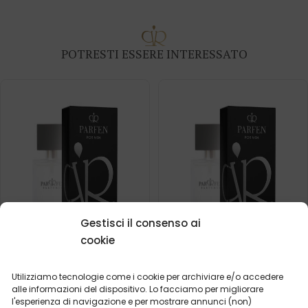
POTRESTI ESSERE INTERESSATO
Gestisci il consenso ai
cookie
Profumo da uomo – 624
Profumo da uomo – 622
Utilizziamo tecnologie come i cookie per archiviare e/o accedere
(50ml)
(50ml)
alle informazioni del dispositivo. Lo facciamo per migliorare
Cosa dicono i nostri
Cosa dicono i nostri
l'esperienza di navigazione e per mostrare annunci (non)