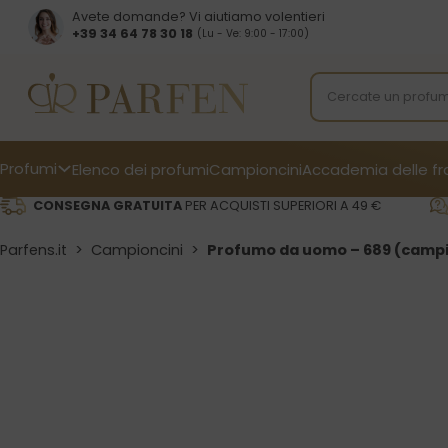
Avete domande? Vi aiutiamo volentieri
+39 34 64 78 30 18
(Lu - Ve: 9:00 - 17:00)
Profumi
Elenco dei profumi
Campioncini
Accademia delle f
CONSEGNA GRATUITA
PER ACQUISTI SUPERIORI A 49 €
Parfens.it
>
Campioncini
>
Profumo da uomo – 689 (campi