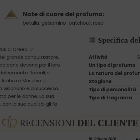
Note di cuore del profumo:
betulla
,
gelsomino
,
patchouli
,
rosa
Specifica d
s di Creed. E’
Attività
G
del grande conquistatore,
oleone devono per il loro
Un tipo di profumo
olcemente floreali, si
La natura del prof
, Ambra e Muschio di
Stagione
 visionario e di successo.
Tipo di personalità
tto per le donne. La sua
Tipo di fragranza
on la sua qualità, gli fa
RECENSIONI
DEL CLIENTE
15. Ottobre 2025