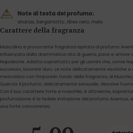
Note di testa del profumo:
ananas
,
bergamotto
,
ribes nero
,
mela
Carattere della fragranza
Mascolina e provocante fragranza ispirata al profumo Aventu
influenzata dalla drammatica vita di guerra, pace e amore 
Napoleone. Adatta soprattutto per gli uomini che, come Nap
successo, lavorare duro. Le note delicatamente esotiche e d
mescolano con l’impavido fondo della fragranza, di Muschio
Quercia. Il profumo, delicatamente sensuale, descrive l’uomo
Con il suo carattere forte e maschile, è attraente, soprattu
profumazione è la fedele imitazione del profumo Aventus, e, c
una forte concorrenza.