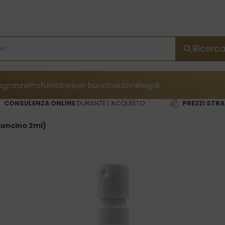
Ricerc
ragranze
Profumatori
per bucato
Azioni
Regali
CONSULENZA ONLINE
DURANTE L’ACQUISTO
PREZZI STRA
oncino 2ml)