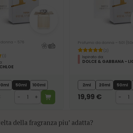
 donna – 576
Profumo da donna – 501 (50
(2)
(1)
Ispirato da:
DOLCE & GABBANA - LI
a:
 CHLOE
20ml
50ml
100ml
2ml
20ml
50ml
€
19,99
€
elta della fragranza piu’ adatta?