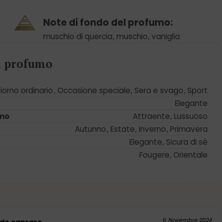
Note di fondo del profumo:
muschio di quercia
,
muschio
,
vaniglia
el profumo
iorno ordinario
,
Occasione speciale
,
Sera e svago
,
Sport
Elegante
umo
Attraente
,
Lussuoso
Autunno
,
Estate
,
Inverno
,
Primavera
Elegante
,
Sicura di sé
Fougere
,
Orientale
6. Novembre 2024