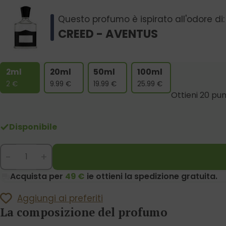
Questo profumo è ispirato all'odore di:
CREED - AVENTUS
2ml
20ml
50ml
100ml
2
€
9.99
€
19.99
€
25.99
€
Ottieni 20 pun
Disponibile
-
+
Acquista per
49 €
ie ottieni la spedizione gratuita.
Aggiungi ai preferiti
La composizione del profumo