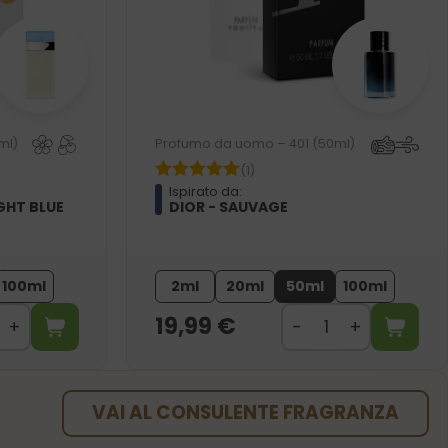
ml)
Profumo da uomo – 401 (50ml)
(1)
Ispirato da:
GHT BLUE
DIOR - SAUVAGE
100ml
2ml
20ml
50ml
100ml
19,99
€
VAI AL CONSULENTE FRAGRANZA