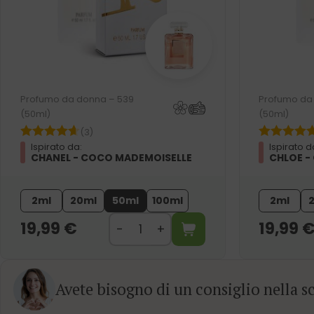
Profumo da donna – 539
Profumo da
(50ml)
(50ml)
(3)
Ispirato da:
Ispirato d
CHANEL - COCO MADEMOISELLE
CHLOE -
2ml
20ml
50ml
100ml
2ml
19,99
€
19,99
Avete bisogno di un consiglio nella sc