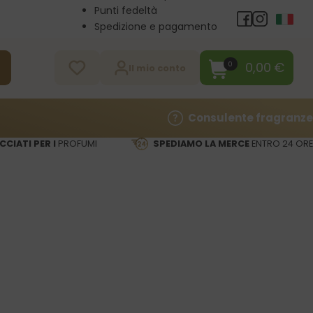
Punti fedeltà
Spedizione e pagamento
Vendita all’ingrosso
Contatti
0,00
€
0
a
Il mio conto
Consulente fragranze
CCIATI PER I
PROFUMI
SPEDIAMO LA MERCE
ENTRO 24 ORE