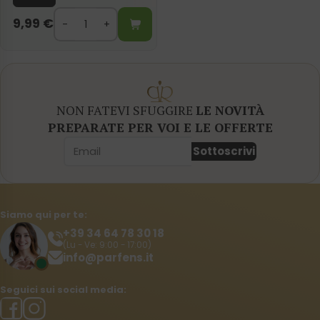
9,99
€
NON FATEVI SFUGGIRE
LE NOVITÀ
PREPARATE PER VOI E LE OFFERTE
Sottoscrivi
Siamo qui per te:
+39 34 64 78 30 18
(Lu - Ve: 9:00 - 17:00)
info@parfens.it
Seguici sui social media: