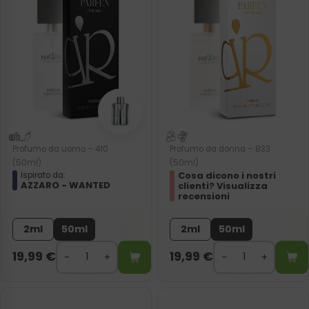
Profumo da uomo – 410
Profumo da donna – 833
(50ml)
(50ml)
Cosa dicono i nostri
Ispirato da:
AZZARO - WANTED
clienti? Visualizza
recensioni
2ml
50ml
2ml
50ml
19,99
€
19,99
€