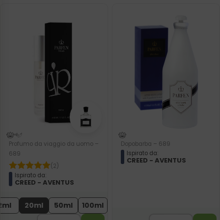
Profumo da viaggio da uomo –
Dopobarba – 689
Ispirato da:
689
CREED - AVENTUS
(2)
Ispirato da:
CREED - AVENTUS
2ml
20ml
50ml
100ml