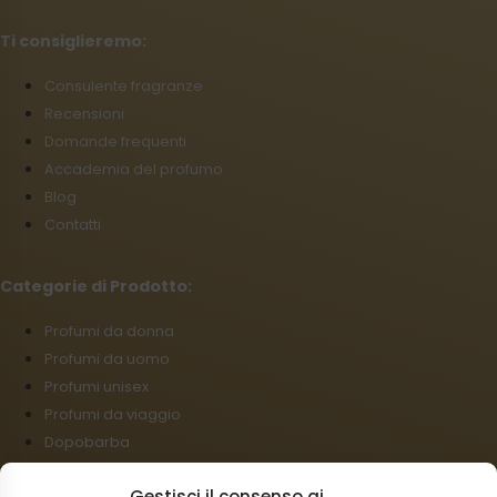
Ti consiglieremo:
Consulente fragranze
Recensioni
Domande frequenti
Accademia del profumo
Blog
Contatti
Categorie di Prodotto:
Profumi da donna
Profumi da uomo
Profumi unisex
Profumi da viaggio
Dopobarba
Profumatori per bucato
Gestisci il consenso ai