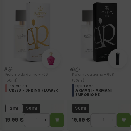
Profumo da donna – 706
Profumo da uomo – 658
(50ml)
(50ml)
Ispirato da:
Ispirato da:
CREED - SPRING FLOWER
ARMANI - ARMANI
EMPORIO HE
2ml
50ml
50ml
19,99
€
19,99
€