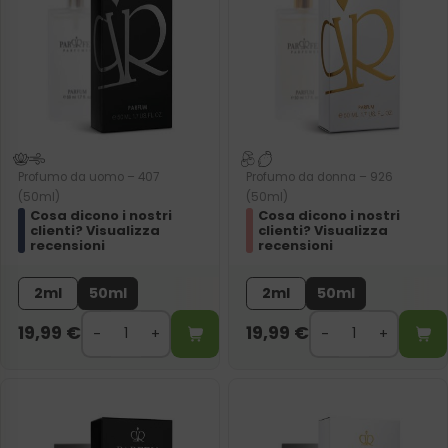
Profumo da uomo – 407
Profumo da donna – 926
(50ml)
(50ml)
Cosa dicono i nostri
Cosa dicono i nostri
clienti? Visualizza
clienti? Visualizza
recensioni
recensioni
2ml
50ml
2ml
50ml
19,99
€
19,99
€