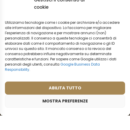
cookie
Il negozio:
Condizioni commerciali
Utilizziamo tecnologie come i cookie per archiviare e/o accedere
alle informazioni del dispositivo. Lo facciamo per migliorare
Regolamento per I reclami
l'esperienza di navigazione e per mostrare annunci (non)
Informazioni sulla spedizione
personalizzati. Il consenso a queste tecnologie ci consentirà di
Impostazioni cookies
elaborare dati come il comportamento di navigazione o gli ID
univoci su questo sito. Il mancato consenso o la revoca del
Vendita all’ingrosso
consenso potrebbero influire negativamente su determinate
Recesso dal contratto
caratteristiche e funzioni. Per sapere come Google utilizza i dati
personali degli utenti, consulta
Google Business Data
Responsibility
.
Italiano
Opzioni di trasporto:
ABILITA TUTTO
Opzioni di pagamento:
MOSTRA PREFERENZE
© 2026 - Tutti i diritti riservati