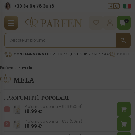
+39 34 64 78 30 18
0
CONSEGNA GRATUITA
PER ACQUISTI SUPERIORI A 49 €
CONSULE
Parfens.it
>
mela
MELA
I PROFUMI PIÙ
POPOLARI
Profumo da donna – 926 (50ml)
19,99
€
Profumo da donna – 833 (50ml)
19,99
€