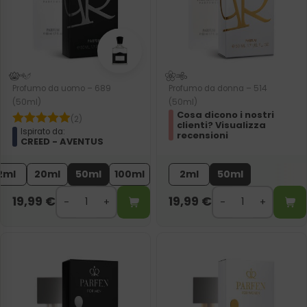
Profumo da uomo – 689
Profumo da donna – 514
(50ml)
(50ml)
Cosa dicono i nostri
(2)
clienti? Visualizza
Ispirato da:
recensioni
CREED - AVENTUS
2ml
20ml
50ml
100ml
2ml
50ml
19,99
€
19,99
€