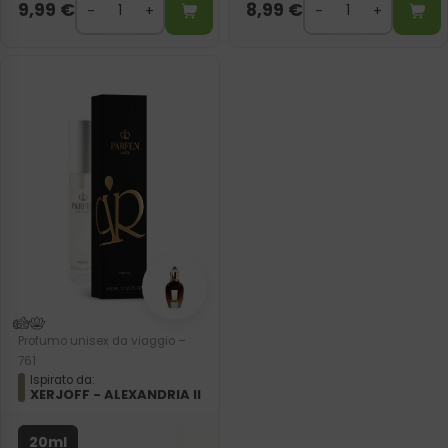
9,99
€
8,99
€
Profumo unisex da viaggio –
761
Ispirato da:
XERJOFF - ALEXANDRIA II
20ml