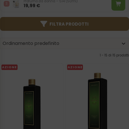
Profumo da donna – 514 (50ml)
19,99
€
FILTRA PRODOTTI
Product | Sorting
Sort content
Sort content
Ordinamento predefinito
1 - 15 di 15 prodotti
AZIONE
AZIONE