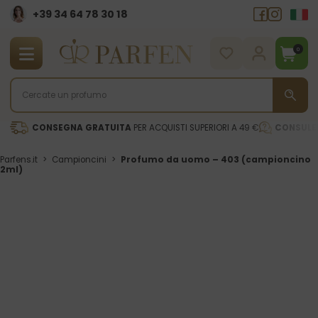
+39 34 64 78 30 18
0
CONSEGNA GRATUITA
PER ACQUISTI SUPERIORI A 49 €
CONSULE
Parfens.it
>
Campioncini
>
Profumo da uomo – 403 (campioncino
2ml)