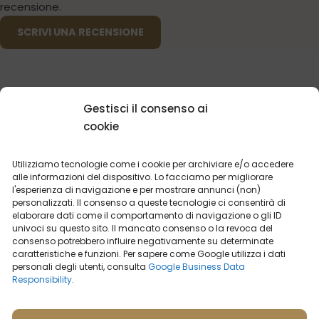
recensione.
SCRIVI UNA RECENSIONE
Gestisci il consenso ai
cookie
POTRESTI ESSERE INTERESSATO
Utilizziamo tecnologie come i cookie per archiviare e/o accedere
alle informazioni del dispositivo. Lo facciamo per migliorare
l'esperienza di navigazione e per mostrare annunci (non)
personalizzati. Il consenso a queste tecnologie ci consentirà di
I PROFUMI
PIÙ VENDUTI
elaborare dati come il comportamento di navigazione o gli ID
univoci su questo sito. Il mancato consenso o la revoca del
consenso potrebbero influire negativamente su determinate
caratteristiche e funzioni. Per sapere come Google utilizza i dati
personali degli utenti, consulta
Google Business Data
Responsibility
.