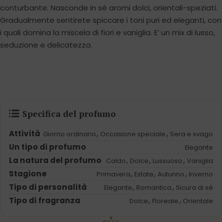
conturbante. Nasconde in sé aromi dolci, orientali-speziati.
Gradualmente sentirete spiccare i toni puri ed eleganti, con
i quali domina la miscela di fiori e vaniglia. E’ un mix di lusso,
seduzione e delicatezza.
Specifica del profumo
Attività
,
,
Giorno ordinario
Occasione speciale
Sera e svago
Un tipo di profumo
Elegante
La natura del profumo
,
,
,
Caldo
Dolce
Lussuoso
Vaniglia
Stagione
,
,
,
Primavera
Estate
Autunno
Inverno
Tipo di personalità
,
,
Elegante
Romantica
Sicura di sé
Tipo di fragranza
,
,
Dolce
Floreale
Orientale