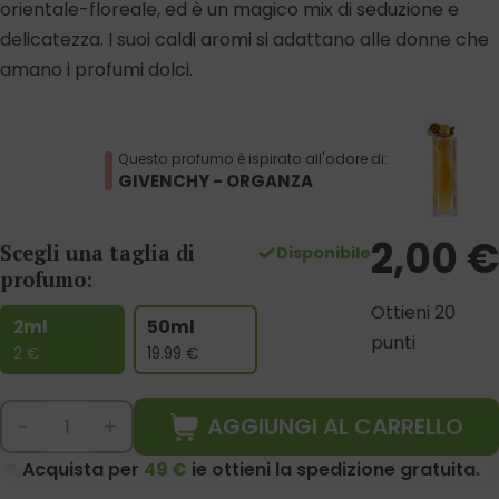
orientale-floreale, ed è un magico mix di seduzione e
delicatezza. I suoi caldi aromi si adattano alle donne che
amano i profumi dolci.
Questo profumo è ispirato all'odore di:
GIVENCHY - ORGANZA
2,00
€
Scegli una taglia di
Disponibile
profumo:
Ottieni 20
2ml
50ml
punti
2
€
19.99
€
AGGIUNGI AL CARRELLO
-
+
Acquista per
49 €
ie ottieni la spedizione gratuita.