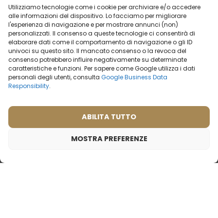
Utilizziamo tecnologie come i cookie per archiviare e/o accedere
alle informazioni del dispositivo. Lo facciamo per migliorare
l'esperienza di navigazione e per mostrare annunci (non)
personalizzati. Il consenso a queste tecnologie ci consentirà di
elaborare dati come il comportamento di navigazione o gli ID
POTRESTI ESSERE INTERESSATO
univoci su questo sito. Il mancato consenso o la revoca del
consenso potrebbero influire negativamente su determinate
caratteristiche e funzioni. Per sapere come Google utilizza i dati
personali degli utenti, consulta
Google Business Data
Responsibility
.
I PROFUMI
PIÙ VENDUTI
ABILITA TUTTO
MOSTRA PREFERENZE
Profumo da donna – 547 (campioncino 2ml)
2,00
€
Ispirato da:
GIVENCHY - ORGANZA