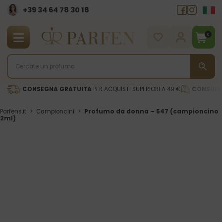
+39 34 64 78 30 18
0
CONSEGNA GRATUITA
PER ACQUISTI SUPERIORI A 49 €
CONSULE
Parfens.it
>
Campioncini
>
Profumo da donna – 547 (campioncino
2ml)