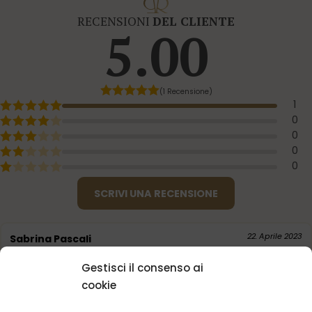
RECENSIONI
DEL CLIENTE
5.00
(1 Recensione)
1
0
0
0
0
SCRIVI UNA RECENSIONE
22. Aprile 2023
Sabrina Pascali
Gestisci il consenso ai
Sicuramente rimarrò sodisfatta
cookie