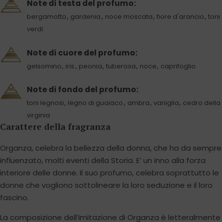
Note di testa del profumo:
,
,
,
,
bergamotto
gardenia
noce moscata
fiore d'arancio
toni
verdi
Note di cuore del profumo:
,
,
,
,
,
gelsomino
iris
peonia
tuberosa
noce
caprifoglio
Note di fondo del profumo:
,
,
,
,
toni legnosi
legno di guaiaco
ambra
vaniglia
cedro della
virginia
Carattere della fragranza
Organza, celebra la bellezza della donna, che ha da sempre
influenzato, molti eventi della Storia. E’ un inno alla forza
interiore delle donne. Il suo profumo, celebra soprattutto le
donne che vogliono sottolineare la loro seduzione e il loro
fascino.
La composizione dell’imitazione di Organza è letteralmente