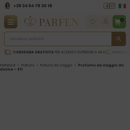
+39 34 64 78 30 18
0
CONSEGNA GRATUITA
PER ACQUISTI SUPERIORI A 49 €
CONSULE
Parfens.it
>
Profumi
>
Profumi da viaggio
>
Profumo da viaggio da
donna – 511