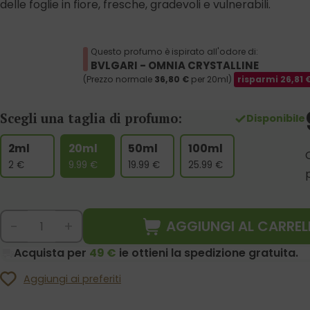
delle foglie in fiore, fresche, gradevoli e vulnerabili.
Questo profumo è ispirato all'odore di:
BVLGARI - OMNIA CRYSTALLINE
(Prezzo normale
36,80
€
per 20ml)
risparmi
26,81
Scegli una taglia di profumo:
Disponibile
2ml
20ml
50ml
100ml
2
€
9.99
€
19.99
€
25.99
€
AGGIUNGI AL CARREL
-
+
Acquista per
49 €
ie ottieni la spedizione gratuita.
Aggiungi ai preferiti