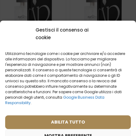
Gestisci il consenso ai
cookie
Utilizziamo tecnologie come i cookie per archiviare e/o accedere
Profumo da uomo – 696
Profumo da uomo – 613
alle informazioni del dispositivo. Lo facciamo per migliorare
(50ml)
(50ml)
l'esperienza di navigazione e per mostrare annunci (non)
Ispirato da:
personalizzati. Il consenso a queste tecnologie ci consentirà di
(2)
TRUSSARDI -
elaborare dati come il comportamento di navigazione o gli ID
Ispirato da:
TRUSSARDI UOMO
HERMES - TERRE
univoci su questo sito. Il mancato consenso o la revoca del
D'HERMES
consenso potrebbero influire negativamente su determinate
caratteristiche e funzioni. Per sapere come Google utilizza i dati
personali degli utenti, consulta
Google Business Data
2ml
50ml
2ml
20ml
50ml
100ml
Responsibility
.
19,99
€
19,99
€
ABILITA TUTTO
MOSTRA PREFERENZE