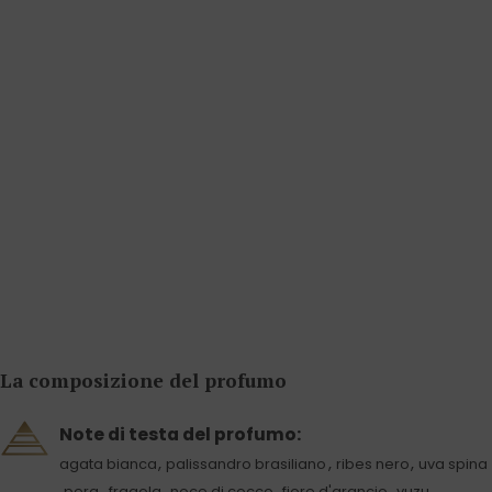
La composizione del profumo
Note di testa del profumo:
,
,
,
agata bianca
palissandro brasiliano
ribes nero
uva spina
,
,
,
,
,
,
pera
fragola
noce di cocco
fiore d'arancio
yuzu