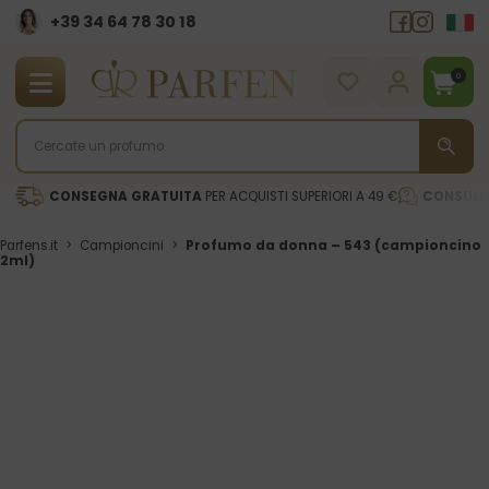
+39 34 64 78 30 18
0
CONSEGNA GRATUITA
PER ACQUISTI SUPERIORI A 49 €
CONSULE
Parfens.it
>
Campioncini
>
Profumo da donna – 543 (campioncino
2ml)