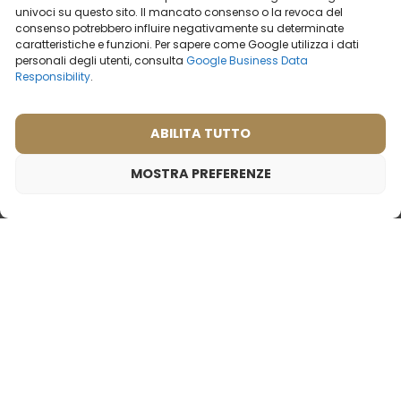
univoci su questo sito. Il mancato consenso o la revoca del
consenso potrebbero influire negativamente su determinate
caratteristiche e funzioni. Per sapere come Google utilizza i dati
personali degli utenti, consulta
Google Business Data
Responsibility
.
I PROFUMI
PIÙ VENDUTI
ABILITA TUTTO
MOSTRA PREFERENZE
Profumo da donna – 543 (campioncino 2ml)
2,00
€
Ispirato da:
CHOPARD - WISH
Profumo da donna – 539
Profumo da donna – 576
(50ml)
(50ml)