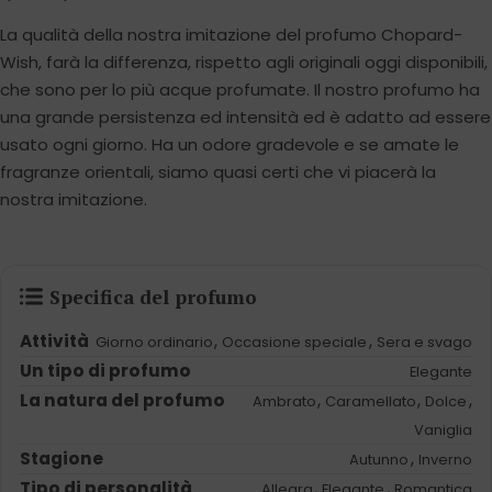
La qualità della nostra imitazione del profumo Chopard-
Wish, farà la differenza, rispetto agli originali oggi disponibili,
che sono per lo più acque profumate. Il nostro profumo ha
una grande persistenza ed intensità ed è adatto ad essere
usato ogni giorno. Ha un odore gradevole e se amate le
fragranze orientali, siamo quasi certi che vi piacerà la
nostra imitazione.
Specifica del profumo
Attività
,
,
Giorno ordinario
Occasione speciale
Sera e svago
Un tipo di profumo
Elegante
La natura del profumo
,
,
,
Ambrato
Caramellato
Dolce
Vaniglia
Stagione
,
Autunno
Inverno
Tipo di personalità
,
,
Allegra
Elegante
Romantica