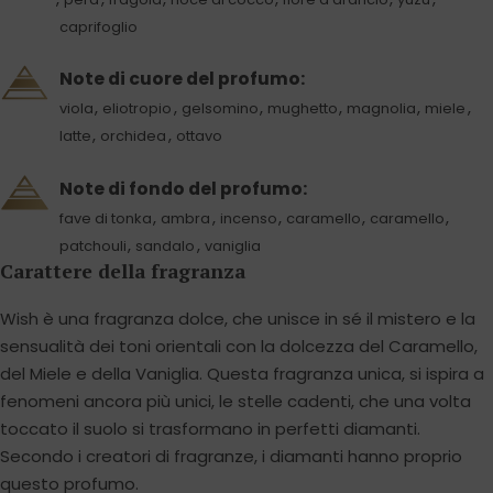
caprifoglio
Note di cuore del profumo:
,
,
,
,
,
,
viola
eliotropio
gelsomino
mughetto
magnolia
miele
,
,
latte
orchidea
ottavo
Note di fondo del profumo:
,
,
,
,
,
fave di tonka
ambra
incenso
caramello
caramello
,
,
patchouli
sandalo
vaniglia
Carattere della fragranza
Wish è una fragranza dolce, che unisce in sé il mistero e la
sensualità dei toni orientali con la dolcezza del Caramello,
del Miele e della Vaniglia. Questa fragranza unica, si ispira a
fenomeni ancora più unici, le stelle cadenti, che una volta
toccato il suolo si trasformano in perfetti diamanti.
Secondo i creatori di fragranze, i diamanti hanno proprio
questo profumo.