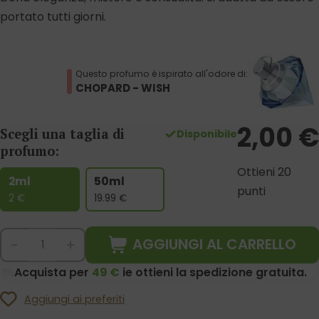
portato tutti giorni.
Questo profumo è ispirato all'odore di:
CHOPARD - WISH
2,00
€
Scegli una taglia di
Disponibile
profumo:
Ottieni 20
2ml
50ml
punti
2
€
19.99
€
AGGIUNGI AL CARRELLO
-
+
Acquista per
49 €
ie ottieni la spedizione gratuita.
Aggiungi ai preferiti