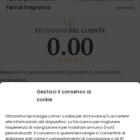
Tipo di fragranza
Orientale
RECENSIONI
DEL CLIENTE
0.00
Nessuno ha ancora valutato il prodotto. Scrivi la tua
recensione.
SCRIVI UNA RECENSIONE
Gestisci il consenso ai
cookie
Utilizziamo tecnologie come i cookie per archiviare e/o accedere
alle informazioni del dispositivo. Lo facciamo per migliorare
l'esperienza di navigazione e per mostrare annunci (non)
personalizzati. Il consenso a queste tecnologie ci consentirà di
POTRESTI ESSERE INTERESSATO
elaborare dati come il comportamento di navigazione o gli ID