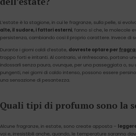
dell’estate?
L’estate è la stagione, in cui le fragranze, sulla pelle, si ev
alte, il sudore, i fattori esterni
, fanno sì che, le molecole 
persistenza, cambiando così il proprio carattere. Invece di sc
Durante i giorni caldi d’estate,
dovreste optare per
fragra
troppo forti e irritanti. Al contrario, vi rinfrescano, portano
indossarli senza paura, ovunque, per una passeggiata o, su
pungenti, nei giorni di caldo intenso, possono essere persino f
una sensazione di pesantezza.
Quali tipi di profumo sono la sc
Alcune fragranze, in estate, sono create apposta –
leggere
voi e, irresistibili anche, quando, le temperature saranno 