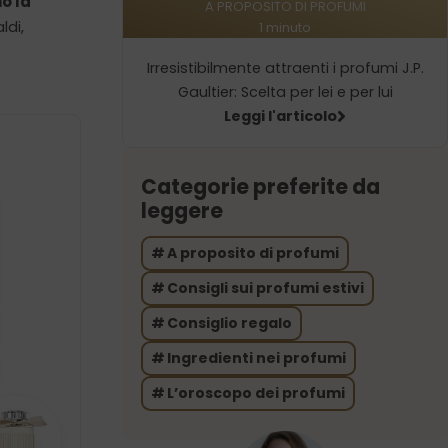
o la
A PROPOSITO DI PROFUMI
ldi,
1 minuto
Irresistibilmente attraenti i profumi J.P.
Gaultier: Scelta per lei e per lui
Leggi l'articolo
Categorie preferite da
leggere
A proposito di profumi
Consigli sui profumi estivi
Consiglio regalo
Ingredienti nei profumi
L’oroscopo dei profumi