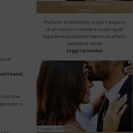
INGREDIENTI NEI PROFUMI
3 minuti
Profumo ai feromoni: scopri il segreto
di un fascino invisibile e scopri quali
ingredienti profumati hanno un effetto
inebriante simile
Leggi l'articolo
no di
stri sensi.
fiori che,
gerezza e,
11. Giugno 2019