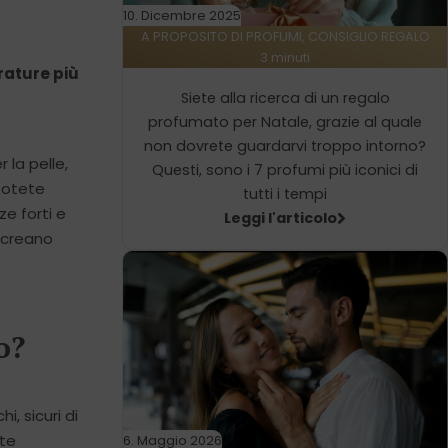
10. Dicembre 2025
A PROPOSITO DI PROFUMI, CONSIGLIO REGALO
3 minuti
rature più
Siete alla ricerca di un regalo
profumato per Natale, grazie al quale
non dovrete guardarvi troppo intorno?
 la pelle,
Questi, sono i 7 profumi più iconici di
 Potete
tutti i tempi
ze forti e
Leggi l'articolo
, creano
o?
hi, sicuri di
ete
6. Maggio 2026