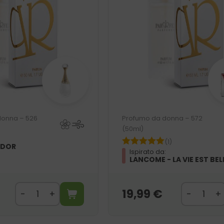
donna – 526
Profumo da donna – 572
(50ml)
:
(1)
ADOR
Ispirato da:
LANCOME - LA VIE EST BEL
19,99
€