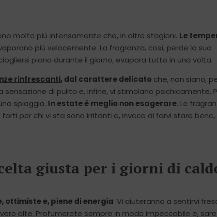
olvono molto più intensamente che, in altre stagioni.
Le tempe
evaporano più velocemente. La fragranza, così, perde la sua
iogliersi piano durante il giorno, evapora tutto in una volta.
nze rinfrescanti
, dal carattere delicato
che, non siano, per
 una sensazione di pulito e, infine, vi stimolano psichicamente.
 una spiaggia.
In estate è meglio non esagerare
. Le fragran
orti per chi vi sta sono irritanti e, invece di farvi stare bene
elta giusta per i giorni di cald
, ottimiste e, piene di energia
. Vi aiuteranno a sentirvi fresc
davvero alte. Profumerete sempre in modo impeccabile e, sar