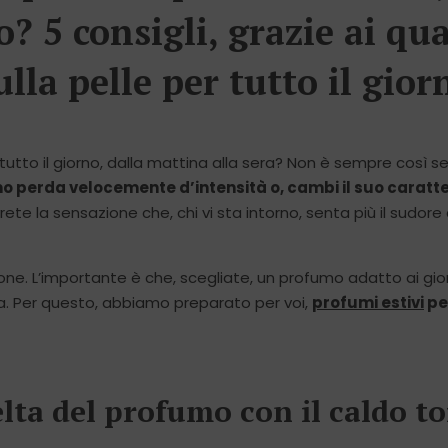
? 5 consigli, grazie ai qual
la pelle per tutto il gior
tutto il giorno, dalla mattina alla sera? Non è sempre così s
o perda velocemente d’intensità o, cambi il suo caratt
ete la sensazione che, chi vi sta intorno, senta più il sudore c
. L’importante è che, scegliate, un profumo adatto ai giorni
a. Per questo, abbiamo preparato per voi,
profumi estivi
per
lta del profumo con il caldo to