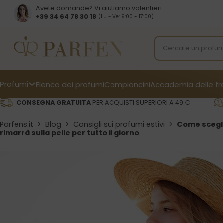
Avete domande? Vi aiutiamo volentieri
+39 34 64 78 30 18
(Lu - Ve: 9:00 - 17:00)
Profumi
Elenco dei profumi
Campioncini
Accademia delle f
CONSEGNA GRATUITA
PER ACQUISTI SUPERIORI A 49 €
Parfens.it
>
Blog
>
Consigli sui profumi estivi
>
Come sceglie
rimarrà sulla pelle per tutto il giorno