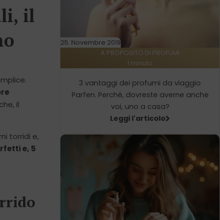
i, il
no
25. Novembre 2019
A PROPOSITO DI PROFUMI
1 minuto
emplice.
3 vantaggi dei profumi da viaggio
ere
Parfen. Perché, dovreste averne anche
he, il
voi, uno a casa?
Leggi l'articolo
 torridi e,
fetti e,
5
rrido