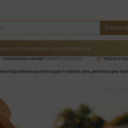
Ricerc
ragranze
Profumatori
per bucato
Azioni
Regali
CONSULENZA ONLINE
DURANTE L’ACQUISTO
PREZZI STRA
rsi il profumo perfetto per l’estate che, persista per tutto 