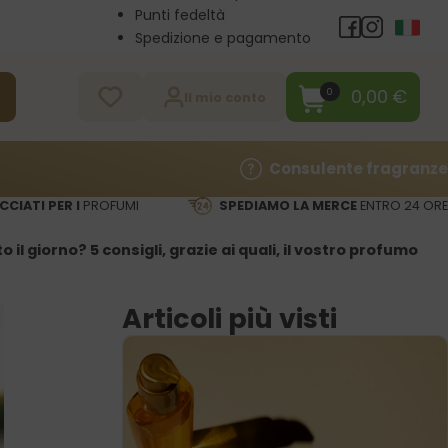
Punti fedeltà
Spedizione e pagamento
Vendita all’ingrosso
Contatti
0,00
€
0
a
Il mio conto
Consulente fragranze
CCIATI PER I
PROFUMI
SPEDIAMO LA MERCE
ENTRO 24 ORE
il giorno? 5 consigli, grazie ai quali, il vostro profumo
Articoli più visti