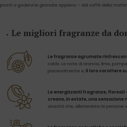
pronti a godervi le giornate appieno – dal caffè della mattin
Le migliori fragranze da don
Le fragranze agrumate rinfrescant
caldo. Le note di arancia, lime, pomp
piacevolmente e,
il loro carattere s
Le energizzanti fragranze, floreali 
creano, in estate, una sensazione m
vivacità che, allieteranno le persone v