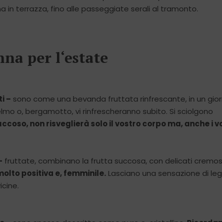
a in terrazza, fino alle passeggiate serali al tramonto.
na per l‘estate
i –
sono come una bevanda fruttata rinfrescante, in un gior
elmo o, bergamotto, vi rinfrescheranno subito. Si sciolgono
uccoso, non risveglierà solo il vostro corpo ma, anche i vo
–
fruttate, combinano la frutta succosa, con delicati cremosi 
olto positiva e, femminile.
Lasciano una sensazione di leg
icine.