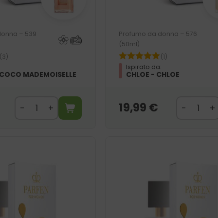
donna – 539
Profumo da donna – 576
(50ml)
(3)
(1)
:
Ispirato da:
 COCO MADEMOISELLE
CHLOE - CHLOE
19,99
€