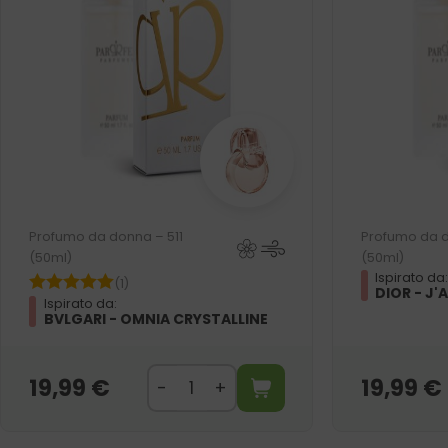
Profumo da donna – 511
Profumo da 
(50ml)
(50ml)
Ispirato da
(1)
DIOR - J'
Ispirato da:
BVLGARI - OMNIA CRYSTALLINE
19,99
€
19,99
€