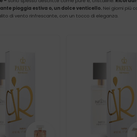
e –
sono spesso descritte come pure e, cristalline.
Ricordan
nte pioggia estiva o, un dolce venticello.
Nei giorni più ca
ito di vento rinfrescante, con un tocco di eleganza.