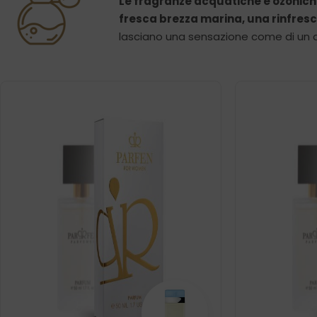
Le fragranze acquatiche e ozonich
fresca brezza marina, una rinfresca
lasciano una sensazione come di un al