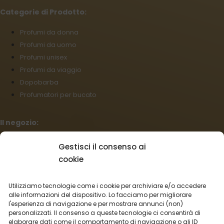
Categorie di Prodotto:
Profumi da donna
Profumi da uomo
Profumi unisex
Profumi da viaggio
Dopobarba
Profumatori per bucato
Il negozio:
Condizioni commerciali
Gestisci il consenso ai
Regolamento per I reclami
cookie
Informazioni sulla spedizione
Impostazioni cookies
Utilizziamo tecnologie come i cookie per archiviare e/o accedere
Vendita all’ingrosso
alle informazioni del dispositivo. Lo facciamo per migliorare
l'esperienza di navigazione e per mostrare annunci (non)
Recesso dal contratto
personalizzati. Il consenso a queste tecnologie ci consentirà di
elaborare dati come il comportamento di navigazione o gli ID