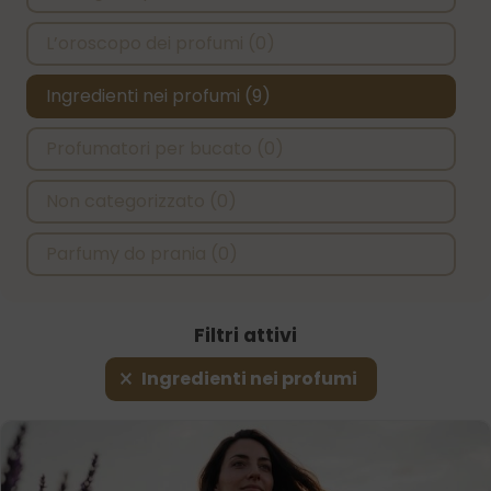
L’oroscopo dei profumi
(0)
Ingredienti nei profumi
(9)
Profumatori per bucato
(0)
Non categorizzato
(0)
Parfumy do prania
(0)
Filtri attivi
Filtri attivi
Ingredienti nei profumi