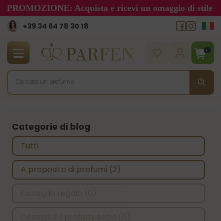
PROMOZIONE: Acquista e ricevi un omaggio di stile
+39 34 64 78 30 18
0
Categorie di blog
Categorie di blog
Tutti
A proposito di profumi
(2)
Consiglio regalo
(0)
Consigli sui profumi estivi
(0)