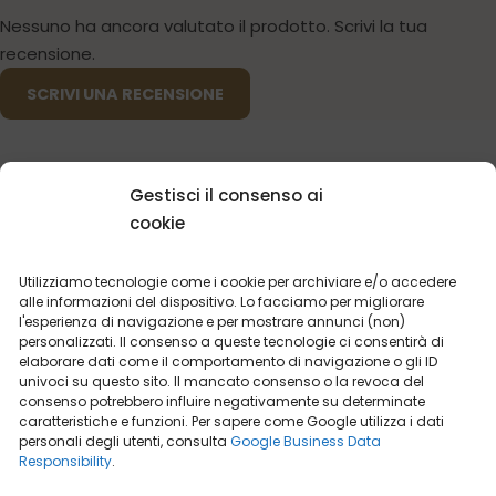
Nessuno ha ancora valutato il prodotto. Scrivi la tua
recensione.
SCRIVI UNA RECENSIONE
Gestisci il consenso ai
cookie
POTRESTI ESSERE INTERESSATO
Utilizziamo tecnologie come i cookie per archiviare e/o accedere
alle informazioni del dispositivo. Lo facciamo per migliorare
l'esperienza di navigazione e per mostrare annunci (non)
personalizzati. Il consenso a queste tecnologie ci consentirà di
elaborare dati come il comportamento di navigazione o gli ID
I PROFUMI
PIÙ VENDUTI
univoci su questo sito. Il mancato consenso o la revoca del
consenso potrebbero influire negativamente su determinate
caratteristiche e funzioni. Per sapere come Google utilizza i dati
personali degli utenti, consulta
Google Business Data
Responsibility
.