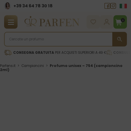
+39 34 64 78 30 18
0
CONSEGNA GRATUITA
PER ACQUISTI SUPERIORI A 49 €
CONSULE
Parfens.it
>
Campioncini
>
Profumo unisex – 754 (campioncino
2ml)