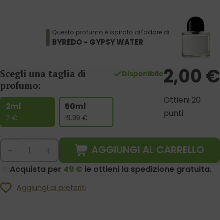
Questo profumo è ispirato all'odore di:
BYREDO - GYPSY WATER
2,00
€
Scegli una taglia di
Disponibile
profumo:
Ottieni 20
2ml
50ml
punti
2
€
19.99
€
AGGIUNGI AL CARRELLO
-
+
Acquista per
49 €
ie ottieni la spedizione gratuita.
Aggiungi ai preferiti