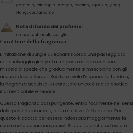
,
,
,
,
,
gardenia
eliotropio
mango
cumino
liquirizia
ylang-
,
ylang
cardamomo
Note di fondo del profumo:
,
,
ambra
patchouli
vaniglia
Carattere della fragranza
L’imitazione di Jungle L’Elephant ricorda una passeggiata
nella selvaggia giungla. La fragranza si apre con una
miscela di spezie che gradualmente si mescolano con gli
accordi dolci e floreali. Subito si rivela l’imponente fondo e,
la fragranza acquista un carattere unico: è molto esotica,
indimenticabile e tenace.
Questa fragranza così pungente, entra facilmente nei sensi
delle persone intorno e, attira su di voi l’attenzione. Per
questo è adatta per essere indossata maggiormente la
sera o nelle occasioni speciali. Si adatta anche ad essere
portata ogni giorno, soprattutto per quelle donne, che