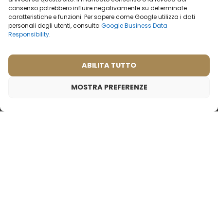
consenso potrebbero influire negativamente su determinate
caratteristiche e funzioni. Per sapere come Google utilizza i dati
personali degli utenti, consulta
Google Business Data
Responsibility
.
Profumo da uomo – 628
Profumo da uomo – 626
(50ml)
(50ml)
ABILITA TUTTO
Cosa dicono i nostri
Ispirato da:
ARMANI - BLACK CODE
clienti? Visualizza
recensioni
MOSTRA PREFERENZE
2ml
50ml
2ml
20ml
50ml
100ml
Profumo da viaggio da donna – 815
9,99
€
19,99
€
19,99
€
Ispirato da:
KENZO - JUNGLE L‘ELEPHANT