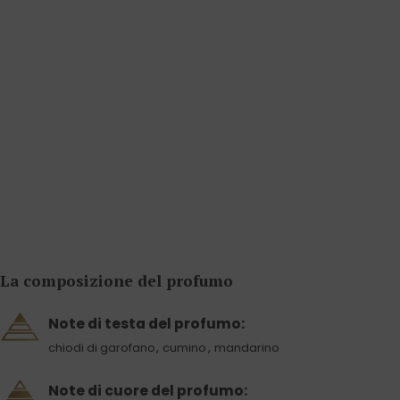
La composizione del profumo
Note di testa del profumo:
,
,
chiodi di garofano
cumino
mandarino
Note di cuore del profumo: