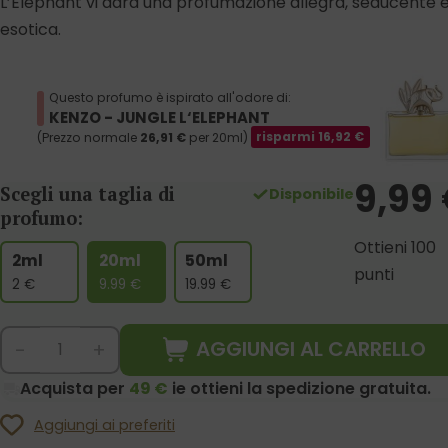
L’Elephant vi darà una profumazione allegra, seducente 
esotica.
Questo profumo è ispirato all'odore di:
KENZO - JUNGLE L‘ELEPHANT
(Prezzo normale
26,91
€
per 20ml)
risparmi
16,92
€
9,99
Scegli una taglia di
Disponibile
profumo:
Ottieni 100
2ml
20ml
50ml
punti
2
€
9.99
€
19.99
€
AGGIUNGI AL CARRELLO
-
+
Acquista per
49 €
ie ottieni la spedizione gratuita.
Aggiungi ai preferiti