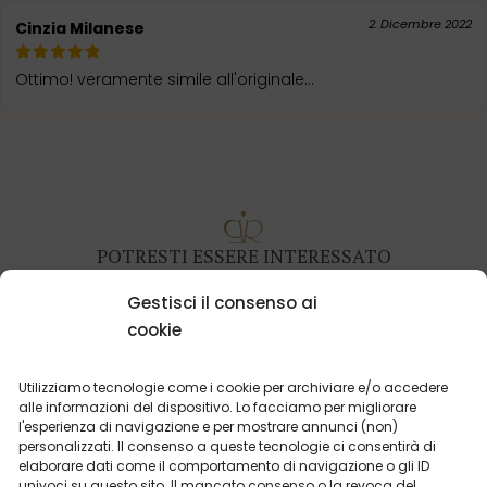
2. Dicembre 2022
Cinzia Milanese
Ottimo! veramente simile all'originale...
POTRESTI ESSERE INTERESSATO
Gestisci il consenso ai
cookie
Utilizziamo tecnologie come i cookie per archiviare e/o accedere
alle informazioni del dispositivo. Lo facciamo per migliorare
l'esperienza di navigazione e per mostrare annunci (non)
personalizzati. Il consenso a queste tecnologie ci consentirà di
elaborare dati come il comportamento di navigazione o gli ID
univoci su questo sito. Il mancato consenso o la revoca del