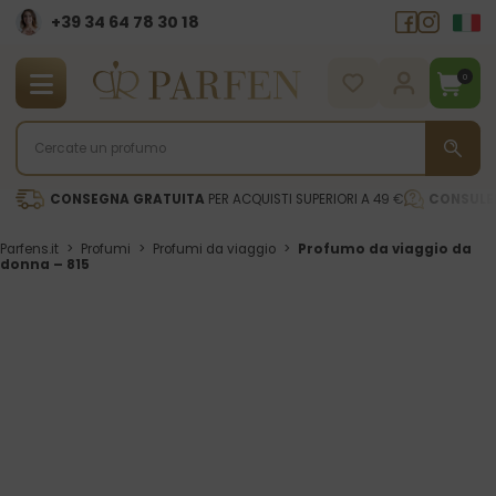
+39 34 64 78 30 18
0
CONSEGNA GRATUITA
PER ACQUISTI SUPERIORI A 49 €
CONSULE
Parfens.it
>
Profumi
>
Profumi da viaggio
>
Profumo da viaggio da
donna – 815