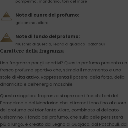
,
,
pompelmo
mandarino
toni del mare
Note di cuore del profumo:
,
gelsomino
alloro
Note di fondo del profumo:
,
,
muschio di quercia
legno di guaiaco
patchouli
Carattere della fragranza
Una fragranza per gli sportivi? Questo profumo presenta un
fresco profumo sportivo che, stimola il movimento e uno
stole di vita attivo. Rappresenta il potere, della forza, della
dinamicità e dell’energia maschile.
Questa singolare fragranza si apre con i freschi toni del
Pompelmo e del Mandarino che, ci immettono fino al cuore
del profumo col trionfante Alloro, combinato al delicato
Gelsomino. Il fondo del profumo, che sulla pelle persisterà
più a lungo, è creato dal Legno di Guajaco, dal Patchouli, dal