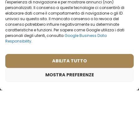
l'esperienza di navigazione e per mostrare annunci (non)
personalizzati. Il consenso a queste tecnologie ci consentirà di
elaborare dati come il comportamento di navigazione o gli ID
POTRESTI ESSERE INTERESSATO
univoci su questo sito. Il mancato consenso o la revoca del
consenso potrebbero influire negativamente su determinate
caratteristiche e funzioni. Per sapere come Google utilizza i dati
personali degli utenti, consulta
Google Business Data
Responsibility
.
I PROFUMI
PIÙ VENDUTI
ABILITA TUTTO
MOSTRA PREFERENZE
2,00
€
Profumo da uomo – 646 (campioncino 2ml)