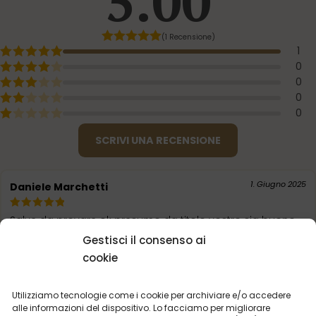
5.00
(1 Recensione)
1
0
0
0
0
SCRIVI UNA RECENSIONE
1. Giugno 2025
Daniele Marchetti
Salve da provare ok presumo da titolo vostro sia buono..
grazie
Gestisci il consenso ai
cookie
Utilizziamo tecnologie come i cookie per archiviare e/o accedere
alle informazioni del dispositivo. Lo facciamo per migliorare