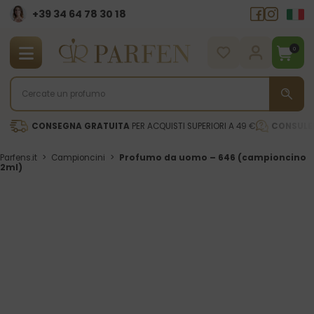
+39 34 64 78 30 18
0
CONSEGNA GRATUITA
PER ACQUISTI SUPERIORI A 49 €
CONSULE
Parfens.it
>
Campioncini
>
Profumo da uomo – 646 (campioncino
2ml)