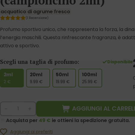
(campioncino 2ml)
acquatico
di agrume
fresco
(1 Recensione)
Profumo sportivo unico, che rappresenta la forza, la dina
l’energia maschili. Questa rinfrescante fragranza, è adat
attivo e sportivo.
Scegli una taglia di profumo:
Disponibile
2ml
20ml
50ml
100ml
2
€
9.99
€
19.99
€
25.99
€
AGGIUNGI AL CARREL
-
+
Acquista per
49 €
ie ottieni la spedizione gratuita.
Aggiungi ai preferiti