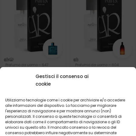
Profumo da uomo – 647
Profumo da uomo – 604
(50ml)
(50ml)
Gestisci il consenso ai
Ispirato da:
(1)
VERSACE - EROS
cookie
Ispirato da:
DIOR - FAHRENHEIT
Utilizziamo tecnologie come i cookie per archiviare e/o accedere
2ml
20ml
50ml
100ml
2ml
20ml
50ml
100ml
alle informazioni del dispositivo. Lo facciamo per migliorare
l'esperienza di navigazione e per mostrare annunci (non)
19,99
€
19,99
€
personalizzati. Il consenso a queste tecnologie ci consentirà di
elaborare dati come il comportamento di navigazione o gli ID
univoci su questo sito. Il mancato consenso o la revoca del
consenso potrebbero influire negativamente su determinate