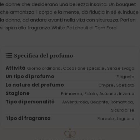
le donne che desiderano una bellezza insolita. Un bouquet
che armonizza il corpo e la mente, dà fiducia in sé e, induce
la donna, ad andare avanti nella vita con sicurezza. Parfen
si ispira alla fragranza White Patchouli di Tom Ford
Specifica del profumo
Attività
,
,
Giorno ordinario
Occasione speciale
Sera e svago
Un tipo di profumo
Elegante
La natura del profumo
,
Chypre
Speziato
Stagione
,
,
,
Primavera
Estate
Autunno
Inverno
Tipo di personalità
,
,
,
Avventurosa
Elegante
Romantica
Sicura di sé
Tipo di fragranza
,
Floreale
Legnoso