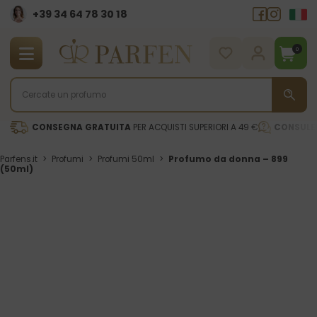
+39 34 64 78 30 18
0
CONSEGNA GRATUITA
PER ACQUISTI SUPERIORI A 49 €
CONSULE
Parfens.it
>
Profumi
>
Profumi 50ml
>
Profumo da donna – 899
(50ml)