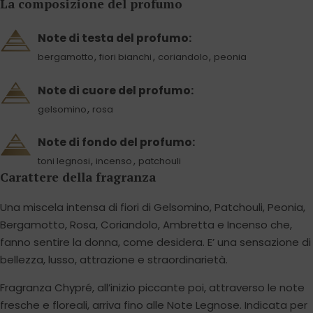
La composizione del profumo
Note di testa del profumo:
,
,
,
bergamotto
fiori bianchi
coriandolo
peonia
Note di cuore del profumo:
,
gelsomino
rosa
Note di fondo del profumo:
,
,
toni legnosi
incenso
patchouli
Carattere della fragranza
Una miscela intensa di fiori di Gelsomino, Patchouli, Peonia,
Bergamotto, Rosa, Coriandolo, Ambretta e Incenso che,
fanno sentire la donna, come desidera. E’ una sensazione di
bellezza, lusso, attrazione e straordinarietà.
Fragranza Chypré, all’inizio piccante poi, attraverso le note
fresche e floreali, arriva fino alle Note Legnose. Indicata per