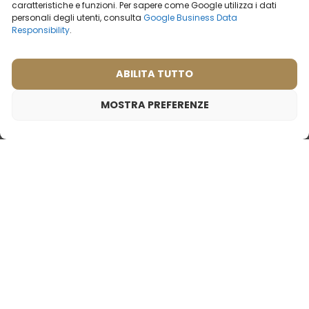
caratteristiche e funzioni. Per sapere come Google utilizza i dati
personali degli utenti, consulta
Google Business Data
Responsibility
.
ABILITA TUTTO
MOSTRA PREFERENZE
Profumo da donna – 899 (50ml)
19,99
€
Ispirato da:
TOM FORD - WHITE PATCHOULI
Profumo da donna – 530
Profumo da uomo – 612
(50ml)
(50ml)
Cosa dicono i nostri
Ispirato da:
GUCCI - GUILTY
clienti? Visualizza
recensioni
2ml
20ml
50ml
100ml
2ml
50ml
19,99
€
19,99
€