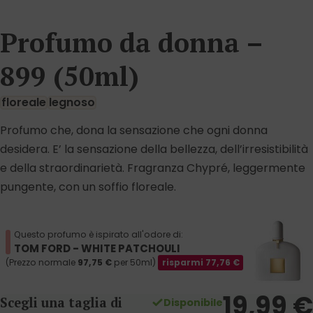
Profumo da donna –
899 (50ml)
floreale
legnoso
Profumo che, dona la sensazione che ogni donna
desidera. E’ la sensazione della bellezza, dell’irresistibilità
e della straordinarietà. Fragranza Chypré, leggermente
pungente, con un soffio floreale.
Questo profumo è ispirato all'odore di:
TOM FORD - WHITE PATCHOULI
(Prezzo normale
97,75
€
per 50ml)
risparmi
77,76
€
19,99
€
Scegli una taglia di
Disponibile