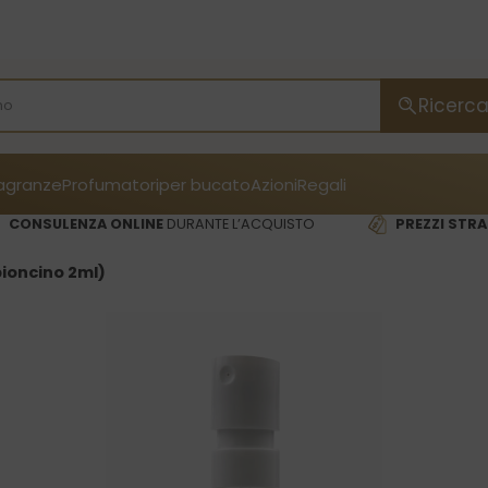
Ricerc
ragranze
Profumatori
per bucato
Azioni
Regali
CONSULENZA ONLINE
DURANTE L’ACQUISTO
PREZZI STRA
ioncino 2ml)