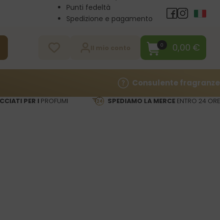
Punti fedeltà
Spedizione e pagamento
Vendita all’ingrosso
Contatti
0,00
€
0
a
Il mio conto
Consulente fragranze
CCIATI PER I
PROFUMI
SPEDIAMO LA MERCE
ENTRO 24 ORE