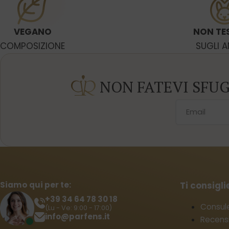
VEGANO
NON TE
COMPOSIZIONE
SUGLI A
NON FATEVI SFU
Siamo qui per te:
Ti consigl
+39 34 64 78 30 18
Consul
(Lu - Ve: 9:00 - 17:00)
info@parfens.it
Recensi