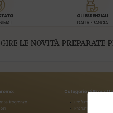
STATO
OLI ESSENZIALI
NIMALI
DALLA FRANCIA
GGIRE
LE NOVITÀ PREPARATE P
ieremo:
Categorie di Prodotto
ente fragranze
Profumi da donna
oni
Profumi da uomo