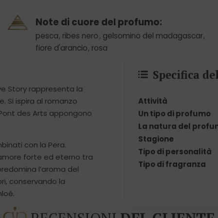
Note di cuore del profumo:
pesca
,
ribes nero
,
gelsomino del madagascar
,
fiore d'arancio
,
rosa
Specifica d
ve Story rappresenta la
Attività
e. Si ispira al romanzo
el Pont des Arts appongono
Un tipo di profumo
La natura del prof
Stagione
inati con la Pera.
Tipo di personalità
l’amore forte ed eterno tra
Tipo di fragranza
 predomina l’aroma del
ori, conservando la
hloé.