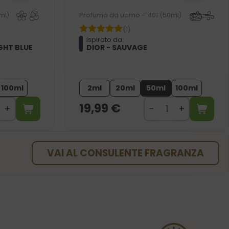
ml)
Profumo da uomo – 401 (50ml)
(1)
Ispirato da:
GHT BLUE
DIOR - SAUVAGE
100ml
2ml
20ml
50ml
100ml
19,99
€
VAI AL CONSULENTE FRAGRANZA