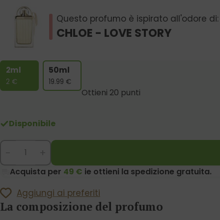
Questo profumo è ispirato all'odore di:
CHLOE - LOVE STORY
2ml
50ml
2
€
19.99
€
Ottieni 20 punti
Disponibile
-
+
Acquista per
49 €
ie ottieni la spedizione gratuita.
Aggiungi ai preferiti
La composizione del profumo