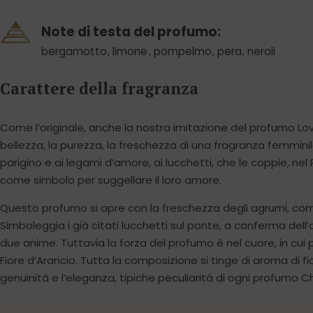
Note di testa del profumo:
bergamotto
,
limone
,
pompelmo
,
pera
,
neroli
Carattere della fragranza
Come l’originale, anche la nostra imitazione del profumo Lo
bellezza, la purezza, la freschezza di una fragranza femminil
parigino e ai legami d’amore, ai lucchetti, che le coppie, n
come simbolo per suggellare il loro amore.
Questo profumo si apre con la freschezza degli agrumi, comb
Simboleggia i già citati lucchetti sul ponte, a conferma del
due anime. Tuttavia la forza del profumo è nel cuore, in cui
Fiore d’Arancio. Tutta la composizione si tinge di aroma di fi
genuinità e l’eleganza, tipiche peculiarità di ogni profumo C