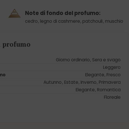
Note di fondo del profumo:
cedro
,
legno di cashmere
,
patchouli
,
muschio
el profumo
Giorno ordinario
,
Sera e svago
Leggero
umo
Elegante
,
Fresco
Autunno
,
Estate
,
Inverno
,
Primavera
Elegante
,
Romantica
Floreale