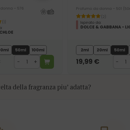
 donna – 576
Profumo da donna – 501 (50
(2)
(1)
Ispirato da:
DOLCE & GABBANA - LI
a:
 CHLOE
20ml
50ml
100ml
2ml
20ml
50ml
€
19,99
€
elta della fragranza piu’ adatta?