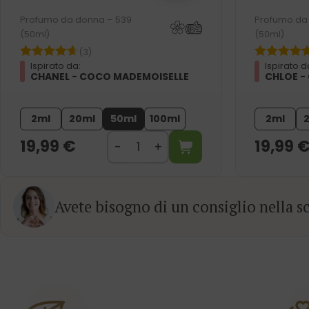
Profumo da donna – 539
Profumo da
(50ml)
(50ml)
(3)
Ispirato da:
Ispirato d
CHANEL - COCO MADEMOISELLE
CHLOE -
2ml
20ml
50ml
100ml
2ml
19,99
€
19,99
Avete bisogno di un consiglio nella sc