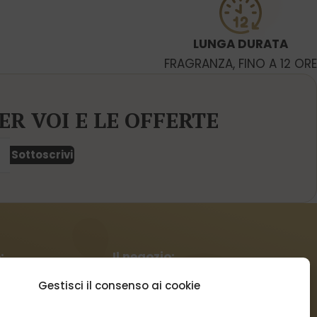
LUNGA DURATA
FRAGRANZA, FINO A 12 ORE
ER VOI E LE OFFERTE
Sottoscrivi
:
Il negozio:
Gestisci il consenso ai cookie
Condizioni commerciali
Regolamento per I reclami