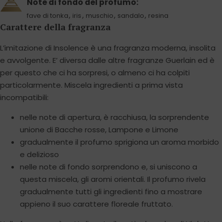
Note di fondo del profumo:
,
,
,
,
fave di tonka
iris
muschio
sandalo
resina
Carattere della fragranza
L’imitazione di Insolence è una fragranza moderna, insolita
e avvolgente. E’ diversa dalle altre fragranze Guerlain ed è
per questo che ci ha sorpresi, o almeno ci ha colpiti
particolarmente. Miscela ingredienti a prima vista
incompatibili:
nelle note di apertura, è racchiusa, la sorprendente
unione di Bacche rosse, Lampone e Limone
gradualmente il profumo sprigiona un aroma morbido
e delizioso
nelle note di fondo sorprendono e, si uniscono a
questa miscela, gli aromi orientali. Il profumo rivela
gradualmente tutti gli ingredienti fino a mostrare
appieno il suo carattere floreale fruttato.