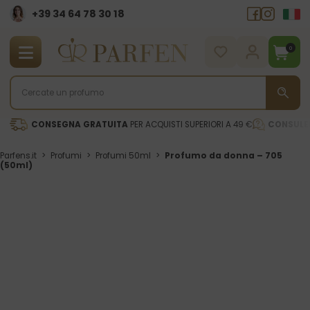
+39 34 64 78 30 18
0
CONSEGNA GRATUITA
PER ACQUISTI SUPERIORI A 49 €
CONSULE
Parfens.it
>
Profumi
>
Profumi 50ml
>
Profumo da donna – 705
(50ml)