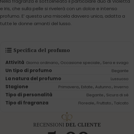
Nella fragranza è sottolineato il particolare duo di Violetta
e Iris, che sulla pelle si rivelerà con un dolce e intenso
profumo. E’ questa una miscela davvero unica, adatta a
tutte le donne amanti del lusso.
Specifica del profumo
Attività
,
,
Giorno ordinario
Occasione speciale
Sera e svago
Un tipo di profumo
Elegante
La natura del profumo
Lussuoso
Stagione
,
,
,
Primavera
Estate
Autunno
Inverno
Tipo di personalità
,
Elegante
Sicura di sé
Tipo di fragranza
,
,
Floreale
Fruttato
Talcato
RECENSIONI
DEL CLIENTE