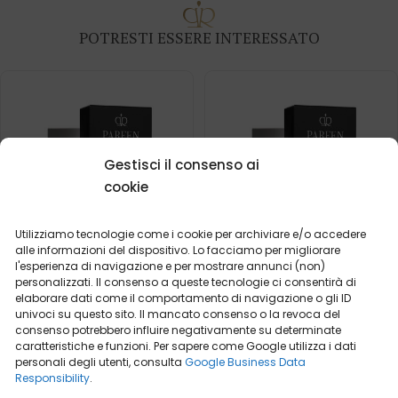
POTRESTI ESSERE INTERESSATO
Gestisci il consenso ai
cookie
Utilizziamo tecnologie come i cookie per archiviare e/o accedere
alle informazioni del dispositivo. Lo facciamo per migliorare
l'esperienza di navigazione e per mostrare annunci (non)
personalizzati. Il consenso a queste tecnologie ci consentirà di
elaborare dati come il comportamento di navigazione o gli ID
univoci su questo sito. Il mancato consenso o la revoca del
Profumo da uomo – 401
Profumo da uomo – 613
consenso potrebbero influire negativamente su determinate
(50ml)
(50ml)
caratteristiche e funzioni. Per sapere come Google utilizza i dati
personali degli utenti, consulta
Google Business Data
(1)
(2)
Responsibility
.
Ispirato da:
Ispirato da:
DIOR - SAUVAGE
HERMES - TERRE