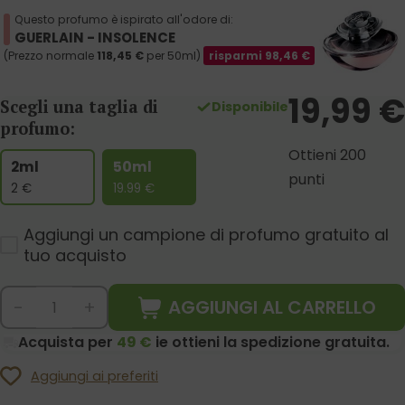
Questo profumo è ispirato all'odore di:
GUERLAIN - INSOLENCE
(Prezzo normale
118,45
€
per 50ml)
risparmi
98,46
€
19,99
€
Scegli una taglia di
Disponibile
profumo:
Ottieni 200
2ml
50ml
punti
2
€
19.99
€
Aggiungi un campione di profumo gratuito al
tuo acquisto
AGGIUNGI AL CARRELLO
-
+
Acquista per
49 €
ie ottieni la spedizione gratuita.
Aggiungi ai preferiti