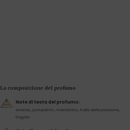
La composizione del profumo
Note di testa del profumo:
,
,
,
,
ananas
pompelmo
mandarino
frutto della passione
fragola