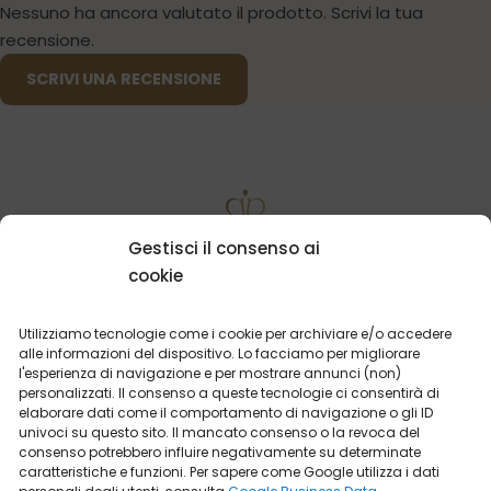
Nessuno ha ancora valutato il prodotto. Scrivi la tua
recensione.
SCRIVI UNA RECENSIONE
POTRESTI ESSERE INTERESSATO
Gestisci il consenso ai
cookie
Utilizziamo tecnologie come i cookie per archiviare e/o accedere
alle informazioni del dispositivo. Lo facciamo per migliorare
I PROFUMI
PIÙ VENDUTI
l'esperienza di navigazione e per mostrare annunci (non)
personalizzati. Il consenso a queste tecnologie ci consentirà di
elaborare dati come il comportamento di navigazione o gli ID
univoci su questo sito. Il mancato consenso o la revoca del
consenso potrebbero influire negativamente su determinate
caratteristiche e funzioni. Per sapere come Google utilizza i dati