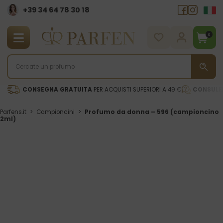
+39 34 64 78 30 18
0
CONSEGNA GRATUITA
PER ACQUISTI SUPERIORI A 49 €
CONSULE
Parfens.it
>
Campioncini
>
Profumo da donna – ­596 (campioncino
2ml)