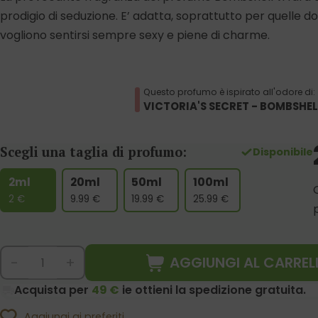
prodigio di seduzione. E’ adatta, soprattutto per quelle d
vogliono sentirsi sempre sexy e piene di charme.
Questo profumo è ispirato all'odore di:
VICTORIA'S SECRET - BOMBSHEL
Scegli una taglia di profumo:
Disponibile
2ml
20ml
50ml
100ml
2
€
9.99
€
19.99
€
25.99
€
AGGIUNGI AL CARREL
-
+
Acquista per
49 €
ie ottieni la spedizione gratuita.
Aggiungi ai preferiti