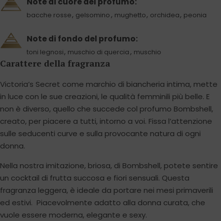
Note di cuore del profumo:
,
,
,
,
bacche rosse
gelsomino
mughetto
orchidea
peonia
Note di fondo del profumo:
,
,
toni legnosi
muschio di quercia
muschio
Carattere della fragranza
Victoria’s Secret come marchio di biancheria intima, mette
in luce con le sue creazioni, le qualità femminili più belle. E
non è diverso, quello che succede col profumo Bombshell,
creato, per piacere a tutti, intorno a voi. Fissa l’attenzione
sulle seducenti curve e sulla provocante natura di ogni
donna.
Nella nostra imitazione, briosa, di Bombshell, potete sentire
un cocktail di frutta succosa e fiori sensuali. Questa
fragranza leggera, è ideale da portare nei mesi primaverili
ed estivi. Piacevolmente adatto alla donna curata, che
vuole essere moderna, elegante e sexy.