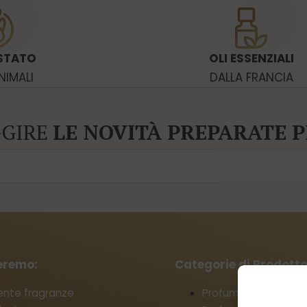
STATO
OLI ESSENZIALI
NIMALI
DALLA FRANCIA
GGIRE
LE NOVITÀ PREPARATE P
ieremo:
Categorie di Prodotto
ente fragranze
Profumi da donna