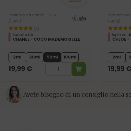
Profumo da donna – 539
Profumo da
(50ml)
(50ml)
(3)
Ispirato da:
Ispirato d
CHANEL - COCO MADEMOISELLE
CHLOE -
2ml
20ml
50ml
100ml
2ml
19,99
€
19,99
Avete bisogno di un consiglio nella sc