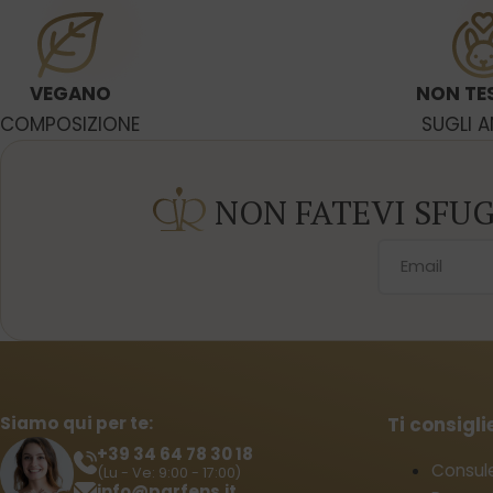
VEGANO
NON TE
COMPOSIZIONE
SUGLI A
NON FATEVI SFU
Siamo qui per te:
Ti consigl
+39 34 64 78 30 18
Consul
(Lu - Ve: 9:00 - 17:00)
info@parfens.it