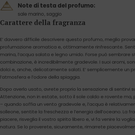
Note di testa del profumo:
sale marino
,
saggio
Carattere della fragranza
E‘ davvero difficile descrivere questo profumo, meglio prov
profumazione aromatica e, ottimamente rinfrescante. Sentit
marina, l’acqua salata e legno umido. Forse può sembrare 
combinazione, è incredibilmente gradevole. I suoi aromi, so
dolci e, anche, delicatamente salati. E‘ semplicemente un 
l’atmosfera e l’odore della spiaggia.
Dopo averlo usato, avrete proprio la sensazione di sentirvi s
Attenzione, non in estate, sotto il sole caldo e rovente ma,
– quando soffia un vento gradevole e, l’acqua è relativamen
solleone, sentite la freschezza e l’energia dell’oceano. La fr
piacere, risveglia il vostro spirito libero e, vi fa venire la vogl
natura. Se lo proverete, sicuramente, rimarrete piacevolmen