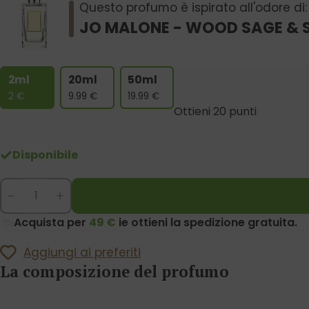
Questo profumo è ispirato all'odore di:
JO MALONE - WOOD SAGE & 
2ml
20ml
50ml
2
€
9.99
€
19.99
€
Ottieni 20 punti
Disponibile
-
+
Acquista per
49 €
ie ottieni la spedizione gratuita.
Aggiungi ai preferiti
La composizione del profumo