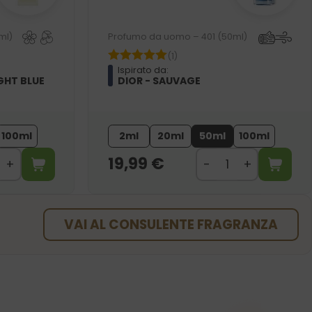
ml)
Profumo da uomo – 401 (50ml)
(1)
Ispirato da:
GHT BLUE
DIOR - SAUVAGE
100ml
2ml
20ml
50ml
100ml
19,99
€
VAI AL CONSULENTE FRAGRANZA