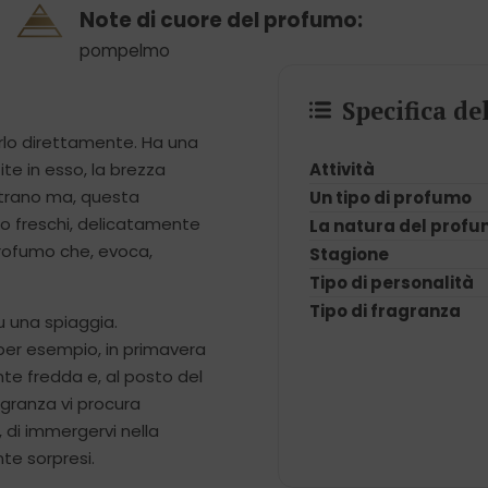
Note di cuore del profumo:
pompelmo
Specifica d
arlo direttamente. Ha una
Attività
e in esso, la brezza
strano ma, questa
Un tipo di profumo
no freschi, delicatamente
La natura del prof
profumo che, evoca,
Stagione
Tipo di personalità
Tipo di fragranza
u una spiaggia.
 per esempio, in primavera
te fredda e, al posto del
agranza vi procura
ia, di immergervi nella
te sorpresi.