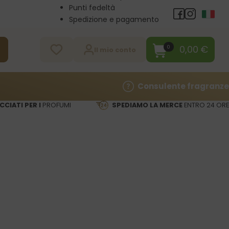
Punti fedeltà
Spedizione e pagamento
Vendita all’ingrosso
Contatti
0,00
€
0
a
Il mio conto
Consulente fragranze
CCIATI PER I
PROFUMI
SPEDIAMO LA MERCE
ENTRO 24 ORE