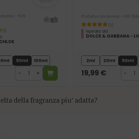
 donna – 576
Profumo da donna – 501 (50
(2)
(1)
Ispirato da:
DOLCE & GABBANA - LI
a:
 CHLOE
20ml
50ml
100ml
2ml
20ml
50ml
€
19,99
€
elta della fragranza piu’ adatta?