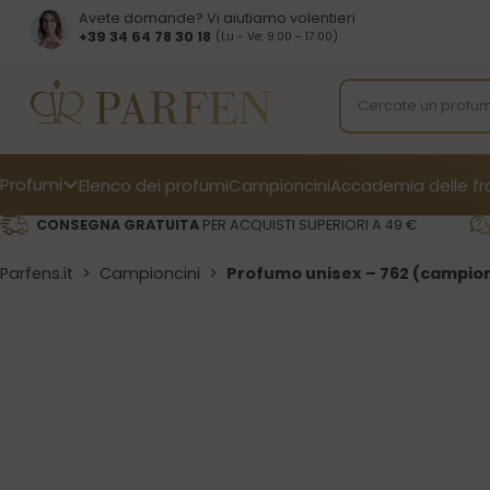
Avete domande? Vi aiutiamo volentieri
+39 34 64 78 30 18
(Lu - Ve: 9:00 - 17:00)
Profumi
Elenco dei profumi
Campioncini
Accademia delle f
CONSEGNA GRATUITA
PER ACQUISTI SUPERIORI A 49 €
Parfens.it
>
Campioncini
>
Profumo unisex – 762 (campio