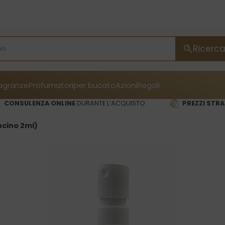
Ricerc
ragranze
Profumatori
per bucato
Azioni
Regali
CONSULENZA ONLINE
DURANTE L’ACQUISTO
PREZZI STRA
ncino 2ml)