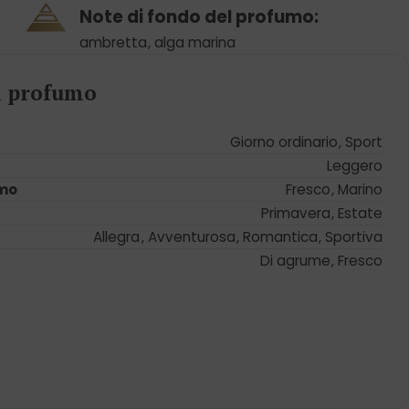
Note di fondo del profumo:
ambretta
,
alga marina
el profumo
Giorno ordinario
,
Sport
Leggero
umo
Fresco
,
Marino
Primavera
,
Estate
Allegra
,
Avventurosa
,
Romantica
,
Sportiva
Di agrume
,
Fresco