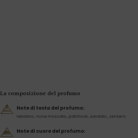
La composizione del profumo
Note di testa del profumo:
,
,
,
,
labdano
noce moscata
patchouli
sandalo
zenzero
Note di cuore del profumo: