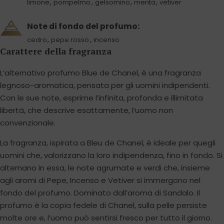
,
,
,
,
limone
pompelmo
gelsomino
menta
vetiver
Note di fondo del profumo:
,
,
cedro
pepe rosso
incenso
Carattere della fragranza
L’alternativo profumo Blue de Chanel, è una fragranza
legnoso-aromatica, pensata per gli uomini indipendenti.
Con le sue note, esprime l’infinita, profonda e illimitata
libertà, che descrive esattamente, l’uomo non
convenzionale.
La fragranza, ispirata a Bleu de Chanel, è ideale per quegli
uomini che, valorizzano la loro indipendenza, fino in fondo. Si
alternano in essa, le note agrumate e verdi che, insieme
agli aromi di Pepe, Incenso e Vetiver si immergono nel
fondo del profumo. Dominato dall’aroma di Sandalo. Il
profumo è la copia fedele di Chanel, sulla pelle persiste
molte ore e, l’uomo può sentirsi fresco per tutto il giorno.