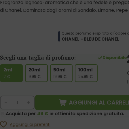
Fragranza legnoso-aromatica che è una fedele e pregiat
di Chanel. Dominata dagli aromi di Sandalo, Limone, Pepe
Questo profumo è ispirato all'odore d
CHANEL - BLEU DE CHANEL
Scegli una taglia di profumo:
Disponibile
2ml
20ml
50ml
100ml
2
€
9.99
€
19.99
€
25.99
€
AGGIUNGI AL CARREL
-
+
Acquista per
49 €
ie ottieni la spedizione gratuita.
Aggiungi ai preferiti