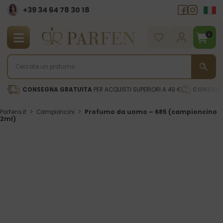
+39 34 64 78 30 18
0
CONSEGNA GRATUITA
PER ACQUISTI SUPERIORI A 49 €
CONSULE
Parfens.it
>
Campioncini
>
Profumo da uomo – 685 (campioncino
2ml)