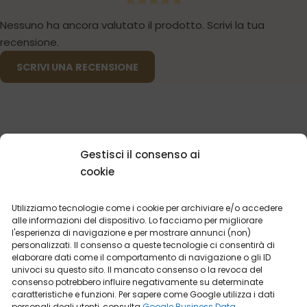
Nessuno ha ancora valutato il prodotto. Scrivi la tua
recensione.
SCRIVI UNA RECENSIONE
Gestisci il consenso ai
POTRESTI ESSERE INTERESSATO
cookie
Utilizziamo tecnologie come i cookie per archiviare e/o accedere
alle informazioni del dispositivo. Lo facciamo per migliorare
l'esperienza di navigazione e per mostrare annunci (non)
I PROFUMI
PIÙ VENDUTI
personalizzati. Il consenso a queste tecnologie ci consentirà di
elaborare dati come il comportamento di navigazione o gli ID
univoci su questo sito. Il mancato consenso o la revoca del
consenso potrebbero influire negativamente su determinate
caratteristiche e funzioni. Per sapere come Google utilizza i dati
personali degli utenti, consulta
Google Business Data