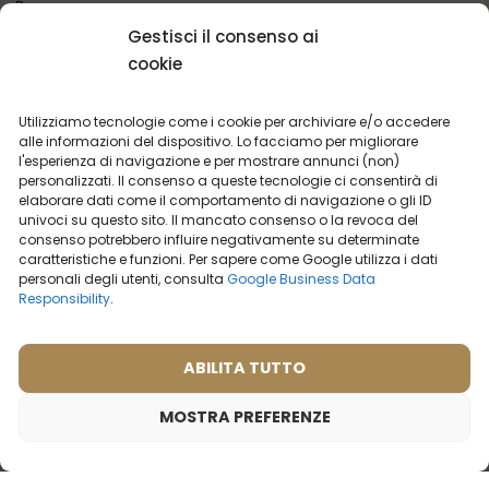
Buono
Gestisci il consenso ai
cookie
Utilizziamo tecnologie come i cookie per archiviare e/o accedere
alle informazioni del dispositivo. Lo facciamo per migliorare
l'esperienza di navigazione e per mostrare annunci (non)
personalizzati. Il consenso a queste tecnologie ci consentirà di
POTRESTI ESSERE INTERESSATO
elaborare dati come il comportamento di navigazione o gli ID
univoci su questo sito. Il mancato consenso o la revoca del
consenso potrebbero influire negativamente su determinate
caratteristiche e funzioni. Per sapere come Google utilizza i dati
personali degli utenti, consulta
Google Business Data
Responsibility
.
I PROFUMI
PIÙ VENDUTI
ABILITA TUTTO
MOSTRA PREFERENZE
Profumo da donna – 537 (campioncino 2ml)