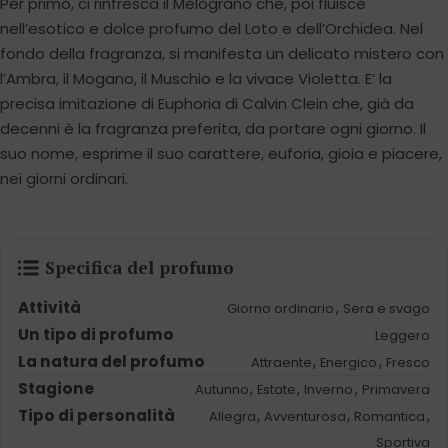
Per primo, ci rinfresca il Melograno che, poi fluisce
nell’esotico e dolce profumo del Loto e dell’Orchidea. Nel
fondo della fragranza, si manifesta un delicato mistero con
l’Ambra, il Mogano, il Muschio e la vivace Violetta. E’ la
precisa imitazione di Euphoria di Calvin Clein che, già da
decenni è la fragranza preferita, da portare ogni giorno. Il
suo nome, esprime il suo carattere, euforia, gioia e piacere,
nei giorni ordinari.
Specifica del profumo
Attività
,
Giorno ordinario
Sera e svago
Un tipo di profumo
Leggero
La natura del profumo
,
,
Attraente
Energico
Fresco
Stagione
,
,
,
Autunno
Estate
Inverno
Primavera
Tipo di personalità
,
,
,
Allegra
Avventurosa
Romantica
Sportiva