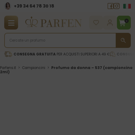
+39 34 64 78 30 18
0
CONSEGNA GRATUITA
PER ACQUISTI SUPERIORI A 49 €
CONSULE
Parfens.it
>
Campioncini
>
Profumo da donna – 537 (campioncino
2ml)