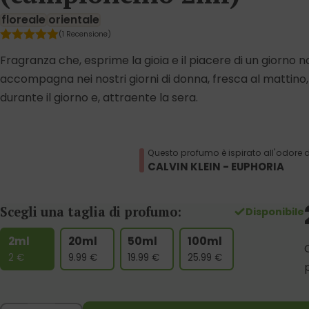
floreale
orientale
(1 Recensione)
Fragranza che, esprime la gioia e il piacere di un giorno 
accompagna nei nostri giorni di donna, fresca al mattino
durante il giorno e, attraente la sera.
Questo profumo è ispirato all'odore d
CALVIN KLEIN - EUPHORIA
Scegli una taglia di profumo:
Disponibile
2ml
20ml
50ml
100ml
2
€
9.99
€
19.99
€
25.99
€