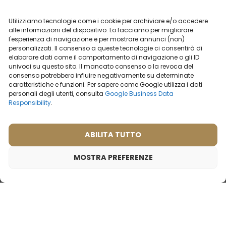
Ispirato da:
recensioni
HERMES - TERRE
D'HERMES
Utilizziamo tecnologie come i cookie per archiviare e/o accedere
alle informazioni del dispositivo. Lo facciamo per migliorare
l'esperienza di navigazione e per mostrare annunci (non)
2ml
50ml
2ml
20ml
50ml
100ml
personalizzati. Il consenso a queste tecnologie ci consentirà di
elaborare dati come il comportamento di navigazione o gli ID
19,99
€
19,99
€
univoci su questo sito. Il mancato consenso o la revoca del
consenso potrebbero influire negativamente su determinate
caratteristiche e funzioni. Per sapere come Google utilizza i dati
personali degli utenti, consulta
Google Business Data
Responsibility
.
ABILITA TUTTO
MOSTRA PREFERENZE
Profumo da donna – 519 (100ml)
25,99
€
Ispirato da:
BVLGARI - OMNIA CORAL