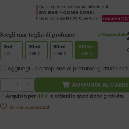
Questo profumo è ispirato all'odore di:
BVLGARI - OMNIA CORAL
(Prezzo normale
158,70
€
per 100ml)
risparmi
132,
Scegli una taglia di profumo:
Disponibile
2ml
20ml
50ml
100ml
2
€
9.99
€
19.99
€
25.99
€
Aggiungi un campione di profumo gratuito al t
AGGIUNGI AL CARRE
-
+
Acquista per
49 €
ie ottieni la spedizione gratuita.
Aggiungi ai preferiti