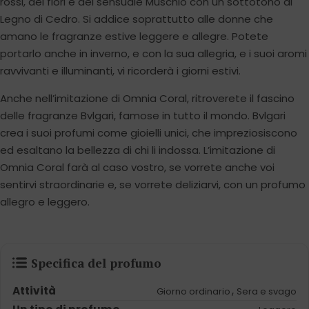
rossi, dei fiori e del sensuale Muschio con un sottotono di
Legno di Cedro. Si addice soprattutto alle donne che
amano le fragranze estive leggere e allegre. Potete
portarlo anche in inverno, e con la sua allegria, e i suoi aromi
ravvivanti e illuminanti, vi ricorderà i giorni estivi.
Anche nell’imitazione di Omnia Coral, ritroverete il fascino
delle fragranze Bvlgari, famose in tutto il mondo. Bvlgari
crea i suoi profumi come gioielli unici, che impreziosiscono
ed esaltano la bellezza di chi li indossa. L’imitazione di
Omnia Coral farà al caso vostro, se vorrete anche voi
sentirvi straordinarie e, se vorrete deliziarvi, con un profumo
allegro e leggero.
Specifica del profumo
Attività
,
Giorno ordinario
Sera e svago