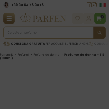
+39 34 64 78 30 18
0
CONSEGNA GRATUITA
PER ACQUISTI SUPERIORI A 49 €
CONSULE
Parfens.it
>
Profumi
>
Profumi da donna
>
Profumo da donna – 519
(100ml)