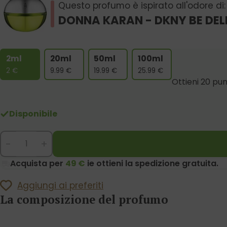
Questo profumo è ispirato all'odore di:
DONNA KARAN - DKNY BE DEL
2ml
20ml
50ml
100ml
2
€
9.99
€
19.99
€
25.99
€
Ottieni 20 pun
Disponibile
-
+
Acquista per
49 €
ie ottieni la spedizione gratuita.
Aggiungi ai preferiti
La composizione del profumo