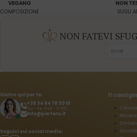
VEGANO
NON TE
COMPOSIZIONE
SUGLI A
NON FATEVI SFU
Siamo qui per te:
Ti consigl
+39 34 64 78 30 18
Consul
(Lu - Ve: 9:00 - 17:00)
info@parfens.it
Recensi
Domand
Accade
Seguici sui social media: