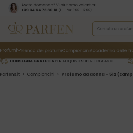
Avete domande? Vi aiutiamo volentieri
+39 34 64 78 30 18
(Lu - Ve: 9:00 - 17:00)
Profumi
Elenco dei profumi
Campioncini
Accademia delle f
CONSEGNA GRATUITA
PER ACQUISTI SUPERIORI A 49 €
Parfens.it
>
Campioncini
>
Profumo da donna – 512 (camp