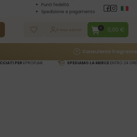
Punti fedeltà
Spedizione e pagamento
Vendita all’ingrosso
Contatti
0,00
€
0
a
Il mio conto
Consulente fragranze
CCIATI PER I
PROFUMI
SPEDIAMO LA MERCE
ENTRO 24 ORE