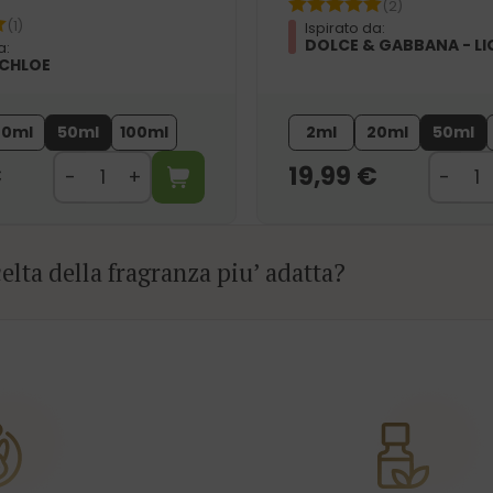
(2)
(1)
Ispirato da:
DOLCE & GABBANA - LI
a:
 CHLOE
20ml
50ml
100ml
2ml
20ml
50ml
€
19,99
€
elta della fragranza piu’ adatta?