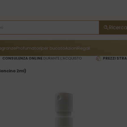
Ricerc
ragranze
Profumatori
per bucato
Azioni
Regali
CONSULENZA ONLINE
DURANTE L’ACQUISTO
PREZZI STRA
ioncino 2ml)