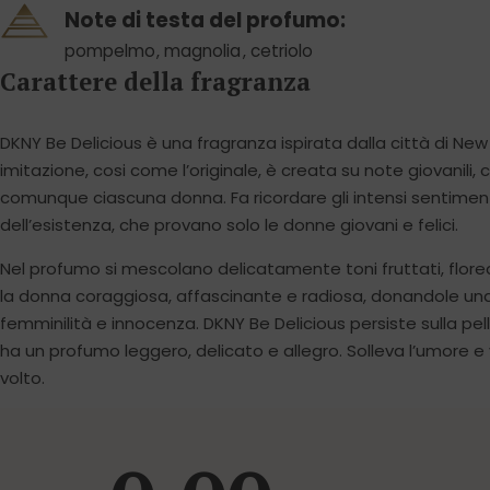
Note di testa del profumo:
pompelmo
,
magnolia
,
cetriolo
Carattere della fragranza
DKNY Be Delicious è una fragranza ispirata dalla città di New
imitazione, cosi come l’originale, è creata su note giovanili,
comunque ciascuna donna. Fa ricordare gli intensi sentimenti
dell’esistenza, che provano solo le donne giovani e felici.
Nel profumo si mescolano delicatamente toni fruttati, florea
la donna coraggiosa, affascinante e radiosa, donandole un
femminilità e innocenza. DKNY Be Delicious persiste sulla pel
ha un profumo leggero, delicato e allegro. Solleva l’umore e 
volto.