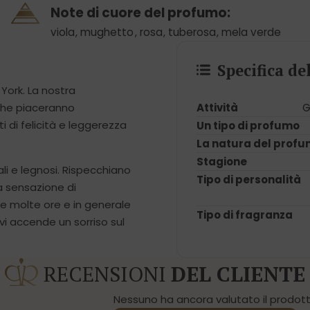
Note di cuore del profumo:
viola
,
mughetto
,
rosa
,
tuberosa
,
mela verde
Specifica d
 York. La nostra
Attività
G
 che piaceranno
 di felicità e leggerezza
Un tipo di profumo
La natura del prof
Stagione
li e legnosi. Rispecchiano
Tipo di personalità
a sensazione di
le molte ore e in generale
Tipo di fragranza
vi accende un sorriso sul
RECENSIONI
DEL CLIENTE
Nessuno ha ancora valutato il prodotto