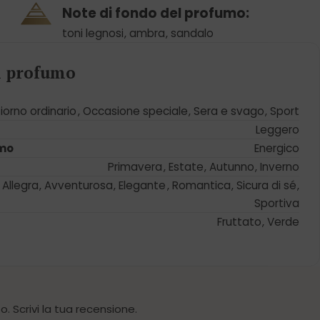
Note di fondo del profumo:
toni legnosi
,
ambra
,
sandalo
el profumo
iorno ordinario
,
Occasione speciale
,
Sera e svago
,
Sport
Leggero
umo
Energico
Primavera
,
Estate
,
Autunno
,
Inverno
Allegra
,
Avventurosa
,
Elegante
,
Romantica
,
Sicura di sé
,
Sportiva
Fruttato
,
Verde
. Scrivi la tua recensione.