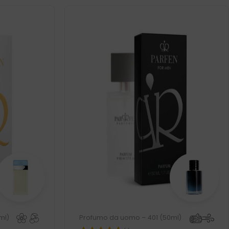
ml)
Profumo da uomo – 401 (50ml)