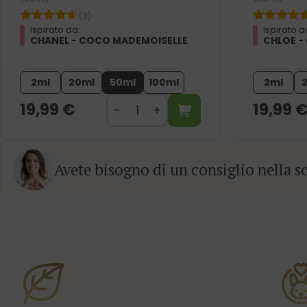
(3)
Ispirato da:
Ispirato d
CHANEL - COCO MADEMOISELLE
CHLOE -
2ml
20ml
50ml
100ml
2ml
19,99
€
19,99
Avete bisogno di un consiglio nella sc