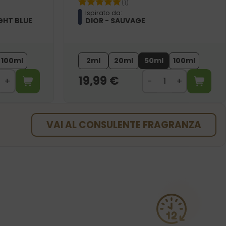
(1)
Ispirato da:
GHT BLUE
DIOR - SAUVAGE
100ml
2ml
20ml
50ml
100ml
19,99
€
VAI AL CONSULENTE FRAGRANZA