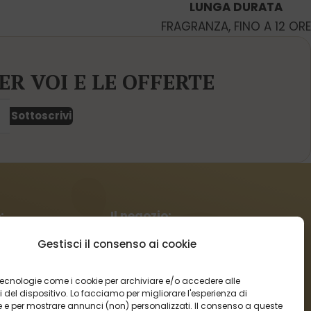
LUNGA DURATA
FRAGRANZA, FINO A 12 ORE
ER VOI E LE OFFERTE
Sottoscrivi
:
Il negozio:
Gestisci il consenso ai cookie
Condizioni commerciali
Regolamento per I reclami
Informazioni sulla spedizione
tecnologie come i cookie per archiviare e/o accedere alle
 del dispositivo. Lo facciamo per migliorare l'esperienza di
Impostazioni cookies
 e per mostrare annunci (non) personalizzati. Il consenso a queste