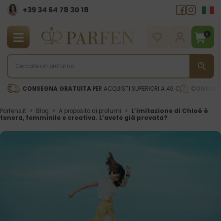
+39 34 64 78 30 18
0
CONSEGNA GRATUITA
PER ACQUISTI SUPERIORI A 49 €
CONSULE
Parfens.it
>
Blog
>
A proposito di profumi
>
L’imitazione di Chloé è
tenera, femminile e creativa. L’avete già provata?