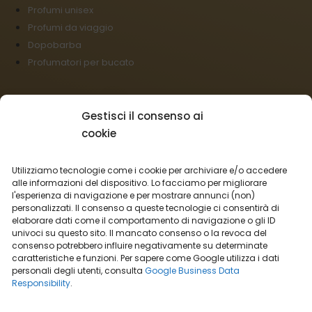
Profumi unisex
Profumi da viaggio
Dopobarba
Profumatori per bucato
Il negozio:
Gestisci il consenso ai
Condizioni commerciali
cookie
Regolamento per I reclami
Informazioni sulla spedizione
Utilizziamo tecnologie come i cookie per archiviare e/o accedere
Impostazioni cookies
alle informazioni del dispositivo. Lo facciamo per migliorare
l'esperienza di navigazione e per mostrare annunci (non)
Vendita all’ingrosso
personalizzati. Il consenso a queste tecnologie ci consentirà di
Recesso dal contratto
elaborare dati come il comportamento di navigazione o gli ID
univoci su questo sito. Il mancato consenso o la revoca del
consenso potrebbero influire negativamente su determinate
Italiano
caratteristiche e funzioni. Per sapere come Google utilizza i dati
personali degli utenti, consulta
Google Business Data
Opzioni di trasporto:
Responsibility
.