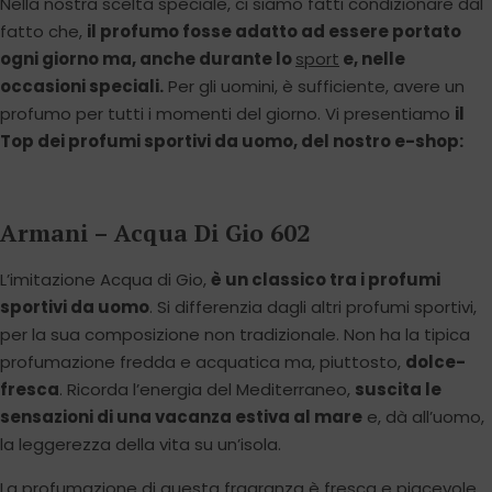
Nella nostra scelta speciale, ci siamo fatti condizionare dal
fatto che,
il profumo fosse adatto ad essere portato
ogni giorno ma, anche durante lo
sport
e, nelle
occasioni speciali.
Per gli uomini, è sufficiente, avere un
profumo per tutti i momenti del giorno. Vi presentiamo
il
Top dei profumi sportivi da uomo, del nostro e-shop:
Armani – Acqua Di Gio 602
L’imitazione Acqua di Gio,
è un classico tra i profumi
sportivi da uomo
. Si differenzia dagli altri profumi sportivi,
per la sua composizione non tradizionale. Non ha la tipica
profumazione fredda e acquatica ma, piuttosto,
dolce-
fresca
. Ricorda l’energia del Mediterraneo,
suscita le
sensazioni di una vacanza estiva al mare
e, dà all’uomo,
la leggerezza della vita su un’isola.
La profumazione di questa fragranza è fresca e piacevole.