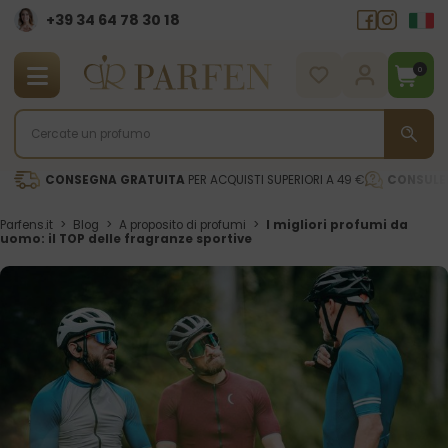
+39 34 64 78 30 18
0
CONSEGNA GRATUITA
PER ACQUISTI SUPERIORI A 49 €
CONSULE
Parfens.it
>
Blog
>
A proposito di profumi
>
I migliori profumi da
uomo: il TOP delle fragranze sportive